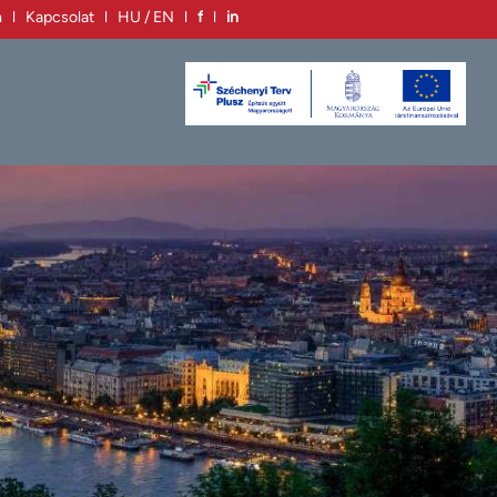
m
l
Kapcsolat
l
HU / EN
l
f
l
in