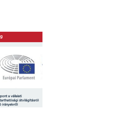
og
spont a vállalati
tarthatósági átvilágításról
ó irányelvről