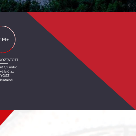
2 M+
KOZTATOTT
t 1,2 millió
állaló az
YOSZ
lalatainál