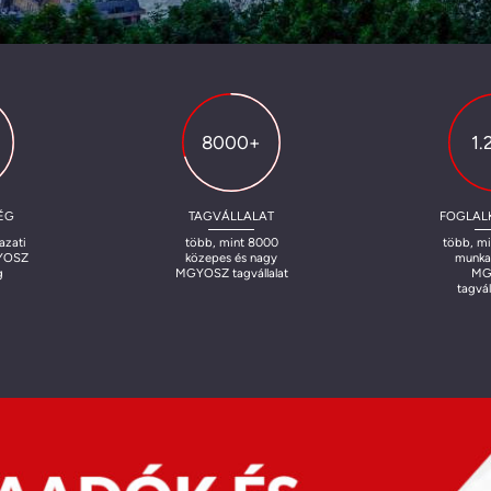
8000+
1.
ÉG
TAGVÁLLALAT
FOGLAL
azati
több, mint 8000
több, min
GYOSZ
közepes és nagy
munkav
g
MGYOSZ tagvállalat
MG
tagvál