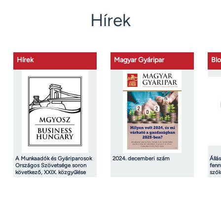
Hírek
Hírek
Magyar Gyáripar
Bl
A Munkaadók és Gyáriparosok
2024. decemberi szám
Állá
Országos Szövetsége soron
fenn
következő, XXIX. közgyűlése
szól