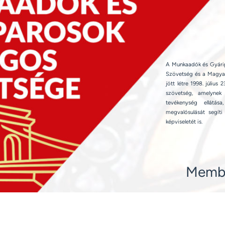
A Munkaadók és Gyári
Szövetség és a Magya
jött létre 1998. júli
szövetség, amelynek 
tevékenység ellátá
megvalósulását segí
képviseletét is.
Memb