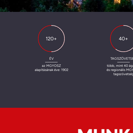
120+
40+
ÉV
TAGSZÖVETS
az MGYOSZ
több, mint 40 ág
alapításának éve: 1902
és regionális M
tagszövetsé