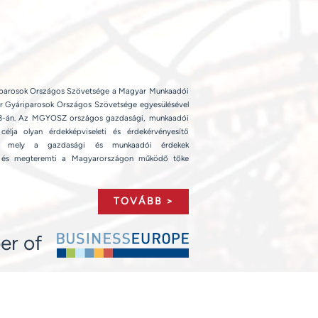
parosok Országos Szövetsége a Magyar Munkaadói
r Gyáriparosok Országos Szövetsége egyesülésével
us 23-án. Az MGYOSZ országos gazdasági, munkaadói
célja olyan érdekképviseleti és érdekérvényesítő
sa, mely a gazdasági és munkaadói érdekek
ti és megteremti a Magyarországon működő tőke
TOVÁBB >
er of