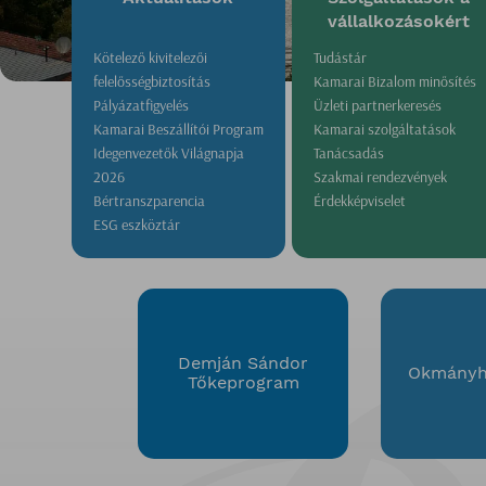
vállalkozásokért
Kötelező kivitelezői
Tudástár
felelősségbiztosítás
Kamarai Bizalom minősítés
Pályázatfigyelés
Üzleti partnerkeresés
Kamarai Beszállítói Program
Kamarai szolgáltatások
Idegenvezetők Világnapja
Tanácsadás
2026
Szakmai rendezvények
Bértranszparencia
Érdekképviselet
ESG eszköztár
Demján Sándor
Okmányhi
Tőkeprogram