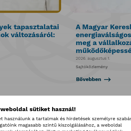
yek tapasztalatai
A Magyar Keres
ok változásáról:
energiaválságos
meg a vállalkoz
működőképessé
2026. augusztus 1.
Sajtóközlemény
Bővebben
 weboldal sütiket használ!
et használunk a tartalmak és hirdetések személyre szabá
ogatóink magasabb szintű kiszolgálásához, a weboldal