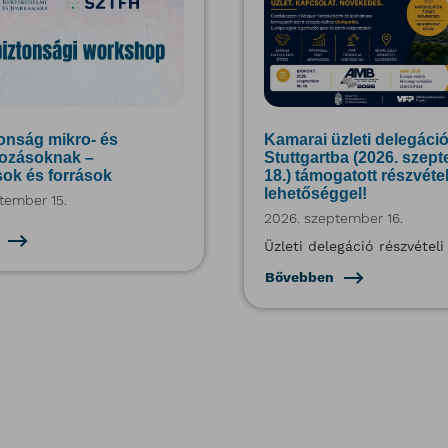
onság mikro- és
Kamarai üzleti delegáci
kozásoknak –
Stuttgartba (2026. szep
ok és források
18.) támogatott részvétel
lehetőséggel!
tember 15.
2026. szeptember 16.
Üzleti delegáció részvételi
Bővebben