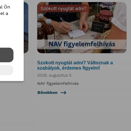
l Ön
el a
tus 6-i
Szokott nyugtát adni? Változnak a
szabályok, érdemes figyelni!
2026. augusztus 5.
NAV figyelemfelhívás
Bővebben