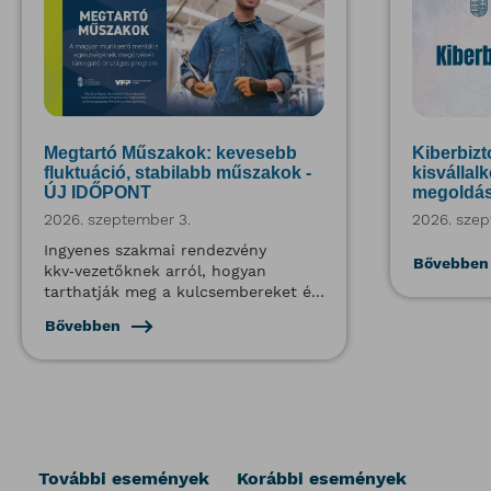
Megtartó Műszakok: kevesebb
Kiberbizt
fluktuáció, stabilabb műszakok -
kisvállal
ÚJ IDŐPONT
megoldás
2026. szeptember 3.
2026. szep
Ingyenes szakmai rendezvény
Bővebben
kkv‑vezetőknek arról, hogyan
tarthatják meg a kulcsembereket és
csökkenthetik a hiányzásokat
Bővebben
További események
Korábbi események