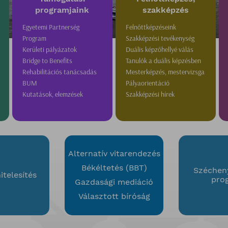
programjaink
szakképzés
Egyetemi Partnerség
Felnőttképzéseink
Program
Szakképzési tevékenység
Kerületi pályázatok
Duális képzőhellyé válás
Bridge to Benefits
Tanulók a duális képzésben
Rehabilitációs tanácsadás
Mesterképzés, mestervizsga
BUM
Pályaorientáció
Kutatások, elemzések
Szakképzési hírek
Alternatív vitarendezés
Békéltetés (BBT)
Szécheny
telesítés
pro
Gazdasági mediáció
Választott bíróság