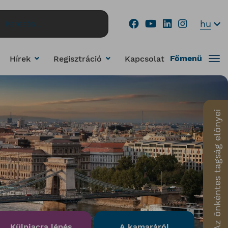
...
hu
Főmenü
Hírek
Regisztráció
Kapcsolat
Az önkéntes tagság előnyei
Külpiacra lépés
A kamaráról