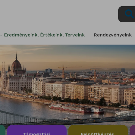
Keresés
- Eredményeink, Értékeink, Terveink
Rendezvényeink
Támogatási
Felnőttképzés,