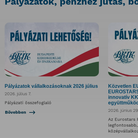
Pályázatok, pénzhez jutás, b
Pályázatok vállalkozásoknak 2026 július
Közvetlen EU
EUROSTARS 
2026. július 7.
innovatív K
Pályázati összefoglaló
együttműkö
2026. június 29
Bővebben
Az Eurostars
legfontosabb, 
középvállalko
forrása.