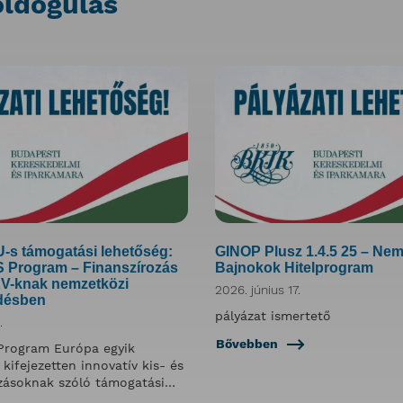
oldogulás
-s támogatási lehetőség:
GINOP Plusz 1.4.5 25 – Nem
Program – Finanszírozás
Bajnokok Hitelprogram
KV-knak nemzetközi
2026. június 17.
désben
pályázat ismertető
.
Bővebben
 Program Európa egyik
kifejezetten innovatív kis- és
zásoknak szóló támogatási