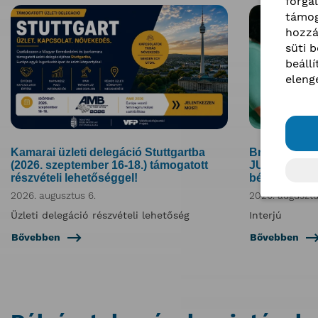
forga
támog
hozzá
süti 
beáll
eleng
Kamarai üzleti delegáció Stuttgartba
Bridge to Be
(2026. szeptember 16-18.) támogatott
JURA Nonprof
részvételi lehetőséggel!
bérmunka, va
2026. augusztus 6.
2026. augusztu
Üzleti delegáció részvételi lehetőség
Interjú
Bővebben
Bővebben