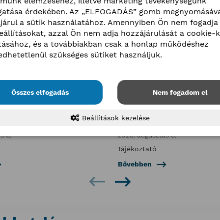
lmunk elemzéséhez, illetve marketing tevékenységünk
atása érdekében. Az „ELFOGADÁS” gomb megnyomásáva
járul a sütik használatához. Amennyiben Ön nem fogadja 
beállításokat, azzal Ön nem adja hozzájárulását a cookie-k
ításához, és a továbbiakban csak a honlap működéshez
edhetetlenül szükséges sütiket használjuk.
Összes elfogadás
Nem fogadom el
nefits Mesterkurzus: 2026
Tájékoztatás a BKIK augusz
it - értékteremtő
(csütörtök) és 7-i (péntek)
Beállítások kezelése
lódi társadalmi hatás
ügyfélfogadási rendjéről
s 6.
2026. augusztus 6.
Tájékoztató
Bővebben