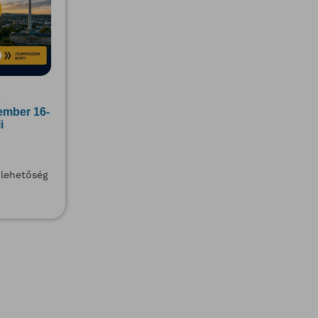
ó
tember 16-
i
 lehetőség