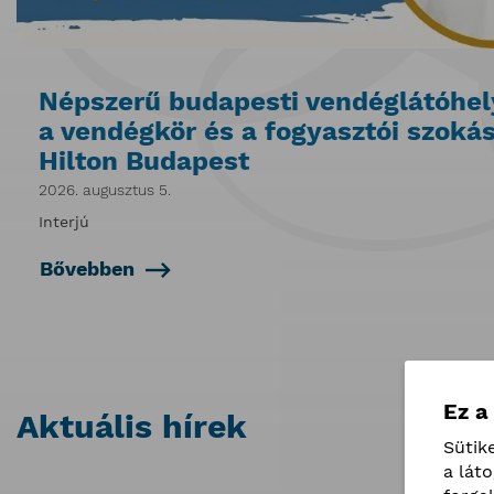
Népszerű budapesti vendéglátóhel
a vendégkör és a fogyasztói szokás
Hilton Budapest
2026. augusztus 5.
Interjú
Bővebben
Ez a
Aktuális hírek
Sütik
a lát