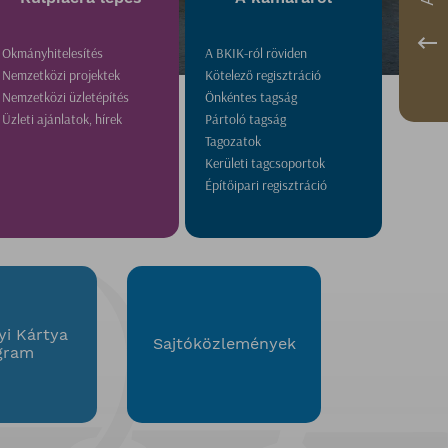
Okmányhitelesítés
A BKIK-ról röviden
Nemzetközi projektek
Kötelező regisztráció
Nemzetközi üzletépítés
Önkéntes tagság
Üzleti ajánlatok, hírek
Pártoló tagság
Tagozatok
Kerületi tagcsoportok
Építőipari regisztráció
i Kártya
Sajtóközlemények
gram