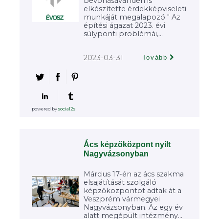
bevonásával idén is
elkészítette érdekképviseleti
munkáját megalapozó " Az
építési ágazat 2023. évi
súlyponti problémái,...
2023-03-31
Tovább
powered by
social2s
Ács képzőközpont nyílt
Nagyvázsonyban
Március 17-én az ács szakma
elsajátítását szolgáló
képzőközpontot adtak át a
Veszprém vármegyei
Nagyvázsonyban. Az egy év
alatt megépült intézmény...