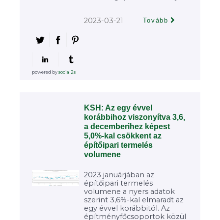
2023-03-21
Tovább
powered by
social2s
KSH: Az egy évvel
korábbihoz viszonyítva 3,6,
a decemberihez képest
5,0%-kal csökkent az
építőipari termelés
volumene
2023 januárjában az
építőipari termelés
volumene a nyers adatok
szerint 3,6%-kal elmaradt az
egy évvel korábbitól. Az
építményfőcsoportok közül