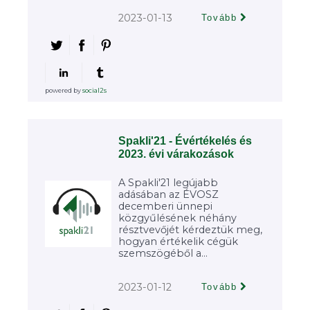
2023-01-13
Tovább
powered by
social2s
Spakli'21 - Évértékelés és
2023. évi várakozások
A Spakli'21 legújabb
adásában az ÉVOSZ
decemberi ünnepi
közgyűlésének néhány
résztvevőjét kérdeztük meg,
hogyan értékelik cégük
szemszögéből a...
2023-01-12
Tovább