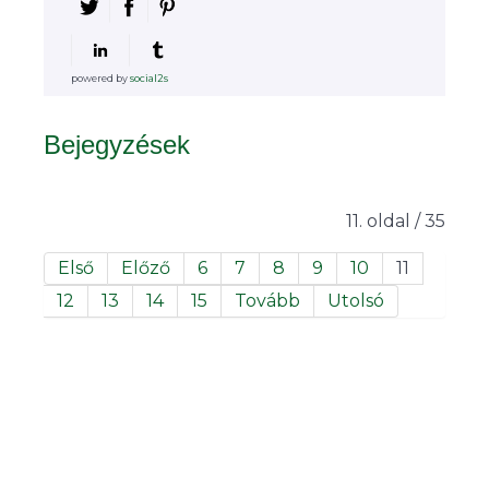
powered by
social2s
Bejegyzések
11. oldal / 35
Első
Előző
6
7
8
9
10
11
12
13
14
15
Tovább
Utolsó