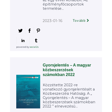
az egy évvel korábbit. Az
építményfőcsoportok
termelése...
2023-01-16
Tovább
powered by
social2s
Gyorsjelentés – A magyar
közbeszerzések
számokban 2022
Közzétette 2022-re
vonatkozó gyorsjelentését a
Közbeszerzési Hatóság. A „
Gyorsjelentés – A magyar
közbeszerzések számokban
2022 ” elnevezésű...