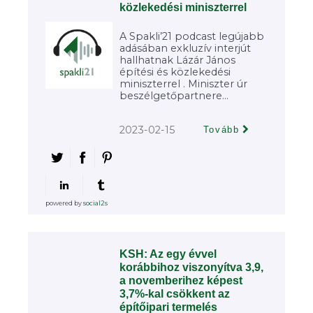
közlekedési miniszterrel
A Spakli’21 podcast legújabb
adásában exkluzív interjút
hallhatnak Lázár János
építési és közlekedési
miniszterrel . Miniszter úr
beszélgetőpartnere...
2023-02-15
Tovább
powered by
social2s
KSH: Az egy évvel
korábbihoz viszonyítva 3,9,
a novemberihez képest
3,7%-kal csökkent az
építőipari termelés