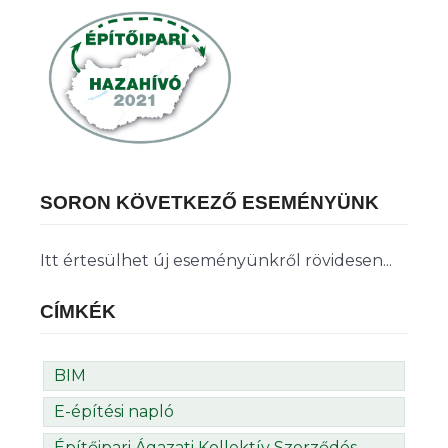
SORON KÖVETKEZŐ ESEMÉNYÜNK
Itt értesülhet új eseményünkről rövidesen...
CÍMKÉK
BIM
E-építési napló
Építőipari Ágazati Kollektív Szerződés