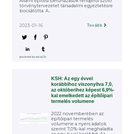
Állami építési beruházások rendjéről szóló
törvénytervezetet társadalmi egyeztetésre
bocsátotta. A...
2023-01-16
Tovább
powered by
social2s
KSH: Az egy évvel
korábbihoz viszonyítva 7,0,
az októberihez képest 6,9%-
kal emelkedett az építőipari
termelés volumene
2022 novemberében az
építőipari termelés
volumene a nyers adatok
szerint 7,0%-kal meghaladta