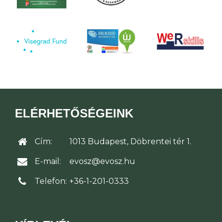
ELÉRHETŐSÉGEINK
Cím:
1013 Budapest, Döbrentei tér 1.
E-mail:
evosz@evosz.hu
Telefon:
+36-1-201-0333