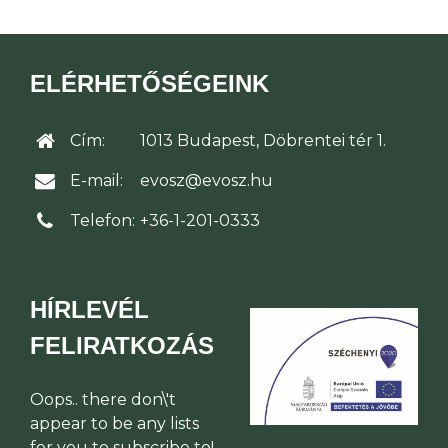
ELÉRHETŐSÉGEINK
Cím:
1013 Budapest, Döbrentei tér 1.
E-mail:
evosz@evosz.hu
Telefon:
+36-1-201-0333
HÍRLEVÉL
FELIRATKOZÁS
Oops.. there don\'t
appear to be any lists
for you to subscribe to!