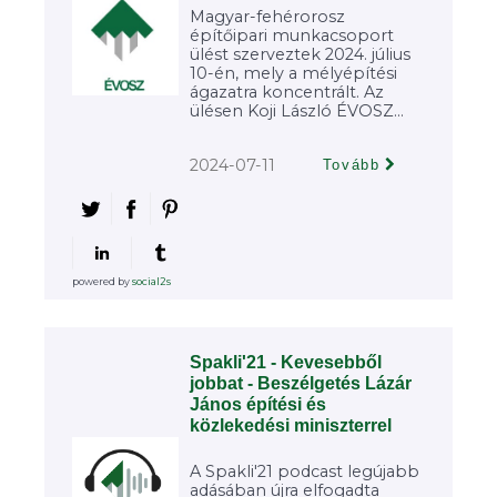
Magyar-fehérorosz
építőipari munkacsoport
ülést szerveztek 2024. július
10-én, mely a mélyépítési
ágazatra koncentrált. Az
ülésen Koji László ÉVOSZ...
2024-07-11
Tovább
powered by
social2s
Spakli'21 - Kevesebből
jobbat - Beszélgetés Lázár
János építési és
közlekedési miniszterrel
A Spakli'21 podcast legújabb
adásában újra elfogadta