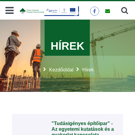
Keresés
KERESÉS
HÍREK
Kezdőoldal
Hírek
"Tudásigényes építőipar" -
Az egyetemi kutatások és a
gyakorlat kapcsolata