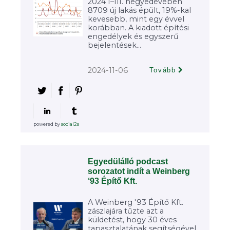
2024 I–III. negyedévében
8709 új lakás épült, 19%-kal
kevesebb, mint egy évvel
korábban. A kiadott építési
engedélyek és egyszerű
bejelentések...
2024-11-06
Tovább
powered by
social2s
Egyedülálló podcast
sorozatot indít a Weinberg
‘93 Építő Kft.
A Weinberg '93 Építő Kft.
zászlajára tűzte azt a
küldetést, hogy 30 éves
tapasztalatának segítségével