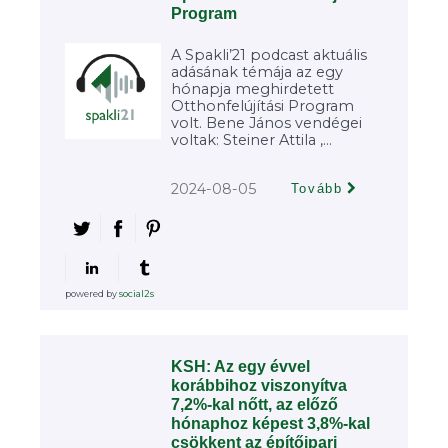
Program
A Spakli’21 podcast aktuális
adásának témája az egy
hónapja meghirdetett
Otthonfelújítási Program
volt. Bene János vendégei
voltak: Steiner Attila ,...
2024-08-05
Tovább
powered by
social2s
KSH: Az egy évvel
korábbihoz viszonyítva
7,2%-kal nőtt, az előző
hónaphoz képest 3,8%-kal
csökkent az építőipari