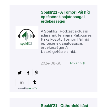
Spakli'21 - A Tomori Pál híd
építésének sajátosságai,
érdekességei
A Spakli’21 Podcast aktuális
adásának témája a Kalocsa és
Paks közötti Tomori Pál híd
építésének sajátosságai,
érdekességei. A
beszélgetésre a híd...
2024-08-30
Tovább
powered by
social2s
Spakli'21 - Otthonfelújítási