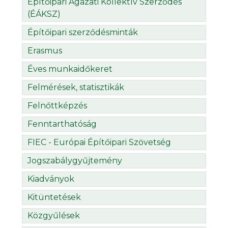
Építőipari Ágazati Kollektív Szerződés
(ÉÁKSZ)
Építőipari szerződésminták
Erasmus
Éves munkaidőkeret
Felmérések, statisztikák
Felnőttképzés
Fenntarthatóság
FIEC - Európai Építőipari Szövetség
Jogszabálygyűjtemény
Kiadványok
Kitüntetések
Közgyűlések