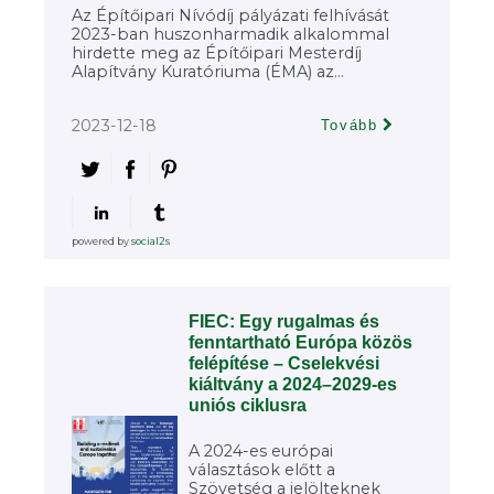
Az Építőipari Nívódíj pályázati felhívását
2023-ban huszonharmadik alkalommal
hirdette meg az Építőipari Mesterdíj
Alapítvány Kuratóriuma (ÉMA) az...
2023-12-18
Tovább
powered by
social2s
FIEC: Egy rugalmas és
fenntartható Európa közös
felépítése – Cselekvési
kiáltvány a 2024–2029-es
uniós ciklusra
A 2024-es európai
választások előtt a
Szövetség a jelölteknek