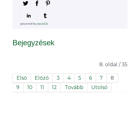
powered by
social2s
Bejegyzések
8. oldal / 35
Első
Előző
3
4
5
6
7
8
9
10
11
12
Tovább
Utolsó