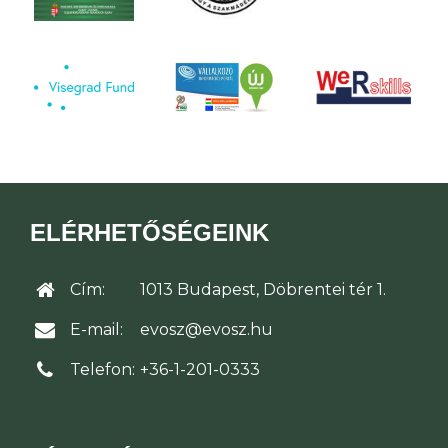
ELÉRHETŐSÉGEINK
Cím:
1013 Budapest, Döbrentei tér 1.
E-mail:
evosz@evosz.hu
Telefon:
+36-1-201-0333