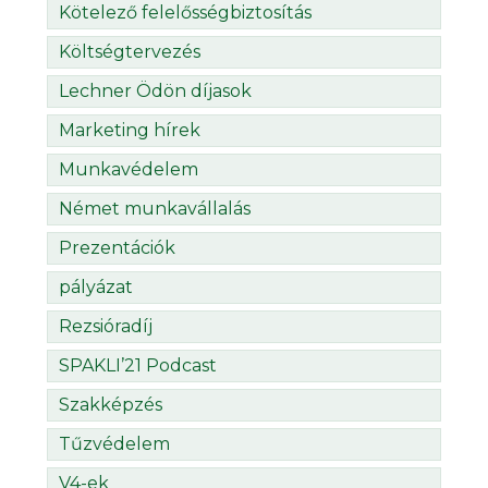
Kötelező felelősségbiztosítás
Költségtervezés
Lechner Ödön díjasok
Marketing hírek
Munkavédelem
Német munkavállalás
Prezentációk
pályázat
Rezsióradíj
SPAKLI’21 Podcast
Szakképzés
Tűzvédelem
V4-ek