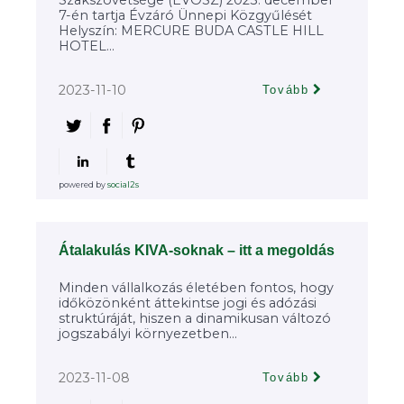
Szakszövetsége (ÉVOSZ) 2023. december
7-én tartja Évzáró Ünnepi Közgyűlését
Helyszín: MERCURE BUDA CASTLE HILL
HOTEL...
2023-11-10
Tovább
powered by
social2s
Átalakulás KIVA-soknak – itt a megoldás
Minden vállalkozás életében fontos, hogy
időközönként áttekintse jogi és adózási
struktúráját, hiszen a dinamikusan változó
jogszabályi környezetben...
2023-11-08
Tovább