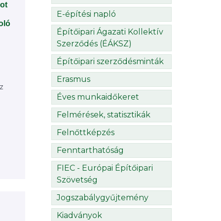
ot
E-építési napló
oló
Építőipari Ágazati Kollektív
Szerződés (ÉÁKSZ)
Építőipari szerződésminták
Erasmus
z
Éves munkaidőkeret
Felmérések, statisztikák
Felnőttképzés
Fenntarthatóság
FIEC - Európai Építőipari
Szövetség
Jogszabálygyűjtemény
Kiadványok