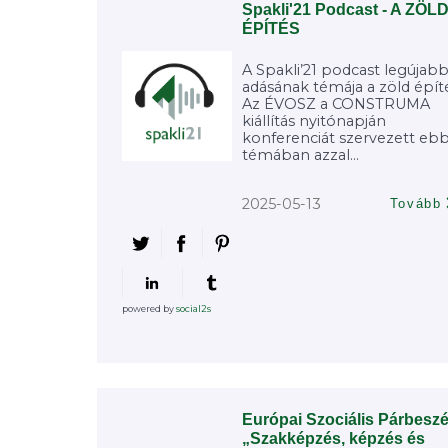
Spakli'21 Podcast - A ZÖL
ÉPÍTÉS
A Spakli’21 podcast legújab
adásának témája a zöld épít
Az ÉVOSZ a CONSTRUMA
kiállítás nyitónapján
konferenciát szervezett eb
témában azzal...
2025-05-13
Tovább
powered by
social2s
Európai Szociális Párbesz
„Szakképzés, képzés és