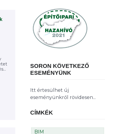
ok
y
etet
SORON KÖVETKEZŐ
...
ESEMÉNYÜNK
Itt értesülhet új
eseményünkről rövidesen...
CÍMKÉK
BIM