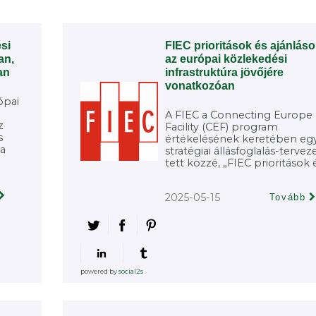
si
FIEC prioritások és ajánlás
an,
az európai közlekedési
an
infrastruktúra jövőjére
vonatkozóan
ópai
A FIEC a Connecting Europe
z
Facility (CEF) program
s
értékelésének keretében eg
 a
stratégiai állásfoglalás-tervez
tett közzé, „FIEC prioritások és
2025-05-15
Tovább
powered by
social2s