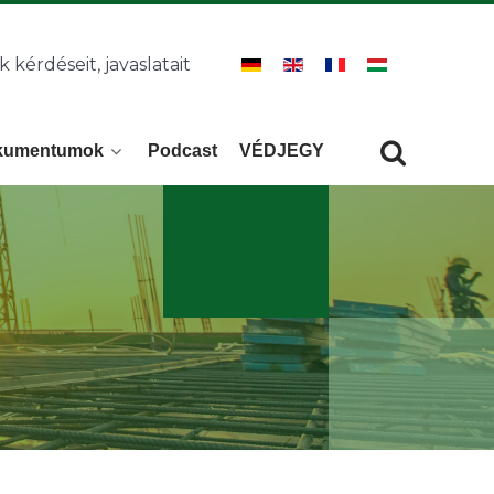
k kérdéseit, javaslatait
kumentumok
Podcast
VÉDJEGY
Keresés
KERESÉS