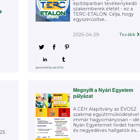
építőiparban tevékenykedő
szakemberek életét - ez a
TERC-ETALON. Célja, hogy
egyszerűsítse...
2025-04-29
Tovább
powered by
social2s
Megnyílt a Nyári Egyetem
pályázat
A CÉH Alapítvány az ÉVOSZ
szakmai együttműködésével 
immár hagyományosan – idén
Nyári Egyetemet hirdet har
és negyedéves hallgatók és...
025