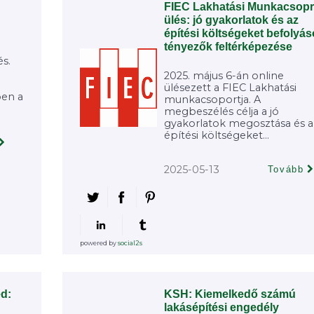
D
FIEC Lakhatási Munkacsopr
ülés: jó gyakorlatok és az
építési költségeket befolyás
tényezők feltérképezése
b
és.
2025. május 6-án online
ülésezett a FIEC Lakhatási
ben a
munkacsoportja. A
megbeszélés célja a jó
gyakorlatok megosztása és a
építési költségeket...
2025-05-13
Tovább
powered by
social2s
éd:
KSH: Kiemelkedő számú
lakásépítési engedély