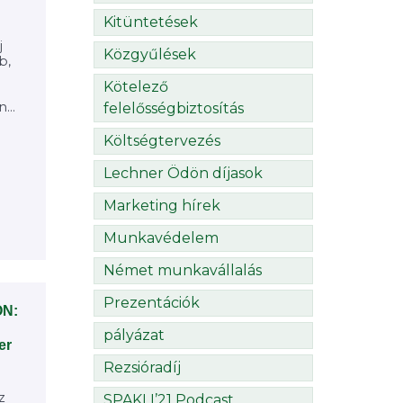
Kitüntetések
j
Közgyűlések
b,
Kötelező
...
felelősségbiztosítás
Költségtervezés
Lechner Ödön díjasok
Marketing hírek
Munkavédelem
Német munkavállalás
Prezentációk
ON:
pályázat
er
Rezsióradíj
z
SPAKLI’21 Podcast