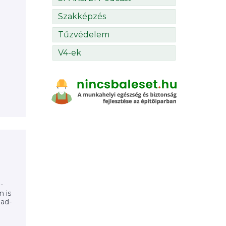
Szakképzés
Tűzvédelem
V4-ek
-
 is
mad-