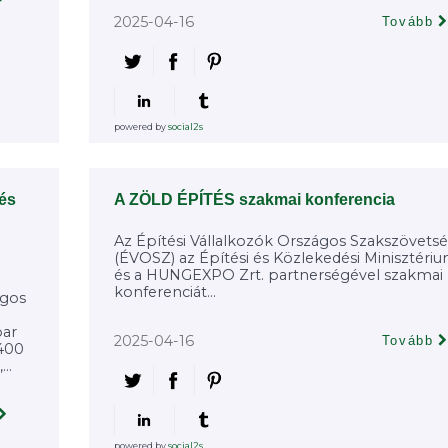
2025-04-16
Tovább
powered by
social2s
 és
A ZÖLD ÉPÍTÉS szakmai konferencia
Az Építési Vállalkozók Országos Szakszövets
(ÉVOSZ) az Építési és Közlekedési Minisztéri
és a HUNGEXPO Zrt. partnerségével szakmai
konferenciát...
ágos
par
2025-04-16
Tovább
 400
..
powered by
social2s