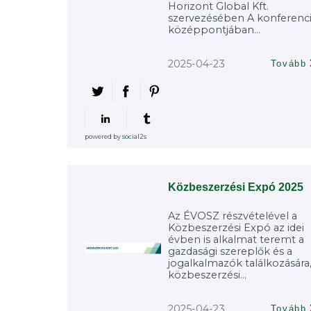
Horizont Global Kft.
szervezésében A konferenc
középpontjában...
2025-04-23
Tovább
powered by
social2s
Közbeszerzési Expó 2025
Az ÉVOSZ részvételével a
Közbeszerzési Expó az idei
évben is alkalmat teremt a
gazdasági szereplők és a
jogalkalmazók találkozására,
közbeszerzési...
2025-04-23
Tovább