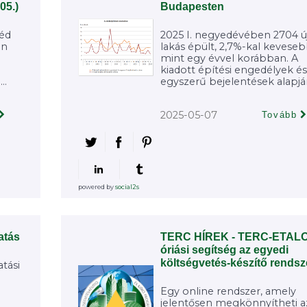
05.)
Budapesten
zéd
2025 I. negyedévében 2704 ú
én
lakás épült, 2,7%-kal keveseb
mint egy évvel korábban. A
kiadott építési engedélyek és
..
egyszerű bejelentések alapján
2025-05-07
Tovább
powered by
social2s
atás
TERC HÍREK - TERC-ETAL
óriási segítség az egyedi
költségvetés-készítő rendsz
tási
Egy online rendszer, amely
jelentősen megkönnyítheti a