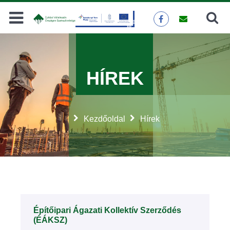
Keresés
KERESÉS
HÍREK
Kezdőoldal
Hírek
Építőipari Ágazati Kollektív Szerződés
(ÉÁKSZ)