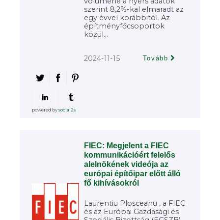
volumene a nyers adatok
szerint 8,2%-kal elmaradt az
egy évvel korábbitól. Az
építményfőcsoportok
közül...
2024-11-15
Tovább
powered by
social2s
FIEC: Megjelent a FIEC
kommunikációért felelős
alelnökének videója az
európai építőipar előtt álló
fő kihívásokról
Laurentiu Plosceanu , a FIEC
és az Európai Gazdasági és