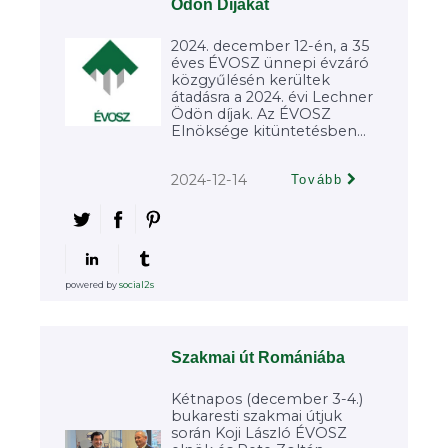
Ödön Díjakat
2024. december 12-én, a 35
éves ÉVOSZ ünnepi évzáró
közgyűlésén kerültek
átadásra a 2024. évi Lechner
Ödön díjak. Az ÉVOSZ
Elnöksége kitüntetésben...
2024-12-14
Tovább
powered by
social2s
Szakmai út Romániába
Kétnapos (december 3-4.)
bukaresti szakmai útjuk
során Koji László ÉVOSZ