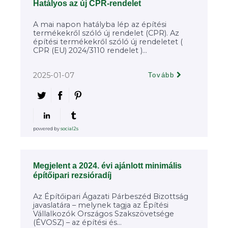
Hatályos az új CPR-rendelet
A mai napon hatályba lép az építési
termékekről szóló új rendelet (CPR). Az
építési termékekről szóló új rendeletet (
CPR (EU) 2024/3110 rendelet )...
2025-01-07
Tovább
powered by
social2s
Megjelent a 2024. évi ajánlott minimális
építőipari rezsióradíj
Az Építőipari Ágazati Párbeszéd Bizottság
javaslatára – melynek tagja az Építési
Vállalkozók Országos Szakszövetsége
(ÉVOSZ) – az építési és...