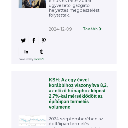
elnök és Pete Zoltán
ügyvezető igazgató
helyettes megbeszélést
folytattak...
2024-12-09
Tovább
powered by
social2s
KSH: Az egy évvel
korábbihoz viszonyítva 8,2,
az előző hónaphoz képest
2,7%-kal mérséklődött az
építőipari termelés
volumene
2024 szeptemberében az
építőipari termelés