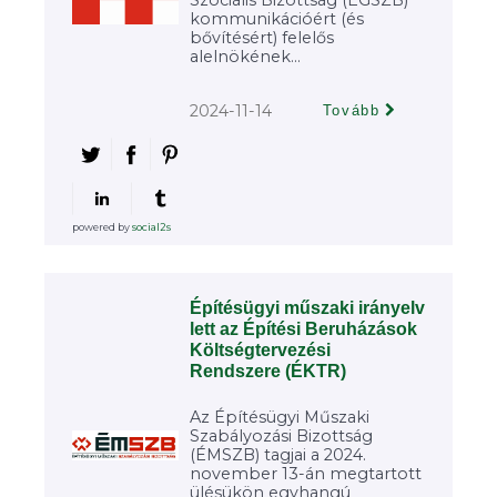
Szociális Bizottság (EGSZB)
kommunikációért (és
bővítésért) felelős
alelnökének...
2024-11-14
Tovább
powered by
social2s
Építésügyi műszaki irányelv
lett az Építési Beruházások
Költségtervezési
Rendszere (ÉKTR)
Az Építésügyi Műszaki
Szabályozási Bizottság
(ÉMSZB) tagjai a 2024.
november 13-án megtartott
ülésükön egyhangú