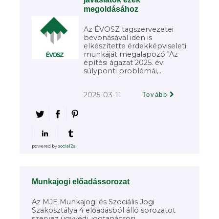
megoldásához
Az ÉVOSZ tagszervezetei
bevonásával idén is
elkészítette érdekképviseleti
munkáját megalapozó "Az
építési ágazat 2025. évi
súlyponti problémái,...
2025-03-11
Tovább
powered by
social2s
Munkajogi előadássorozat
Az MJE Munkajogi és Szociális Jogi
Szakosztálya 4 előadásból álló sorozatot
szervez ügyvédi, jogtanácsosi