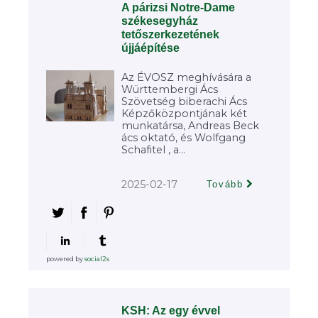
A párizsi Notre-Dame
székesegyház
tetőszerkezetének
újjáépítése
Az ÉVOSZ meghívására a
Württembergi Ács
Szövetség biberachi Ács
Képzőközpontjának két
munkatársa, Andreas Beck
ács oktató, és Wolfgang
Schafitel , a...
2025-02-17
Tovább
powered by
social2s
KSH: Az egy évvel