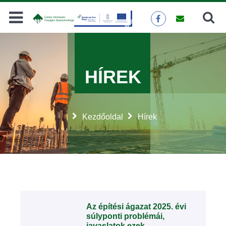
Keresés
KERESÉS
HÍREK
Kezdőoldal
Hírek
Az építési ágazat 2025. évi
súlyponti problémái,
javaslatok ezek