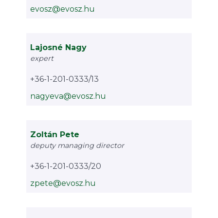
evosz@evosz.hu
Lajosné Nagy
expert
+36-1-201-0333/13
nagyeva@evosz.hu
Zoltán Pete
deputy managing director
+36-1-201-0333/20
zpete@evosz.hu