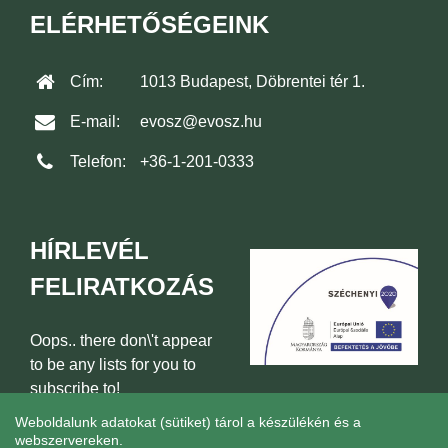
ELÉRHETŐSÉGEINK
Cím:
1013 Budapest, Döbrentei tér 1.
E-mail:
evosz@evosz.hu
Telefon:
+36-1-201-0333
HÍRLEVÉL
FELIRATKOZÁS
Oops.. there don\'t appear
to be any lists for you to
subscribe to!
Weboldalunk adatokat (sütiket) tárol a készülékén és a
webszervereken.