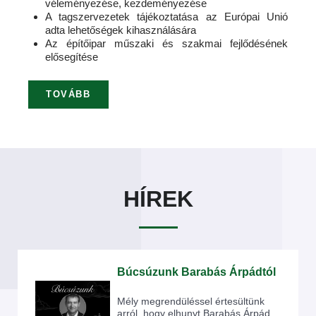
véleményezése, kezdeményezése
A tagszervezetek tájékoztatása az Európai Unió
adta lehetőségek kihasználására
Az építőipar műszaki és szakmai fejlődésének
elősegítése
TOVÁBB
HÍREK
Búcsúzunk Barabás Árpádtól
Mély megrendüléssel értesültünk
arról, hogy elhunyt Barabás Árpád,