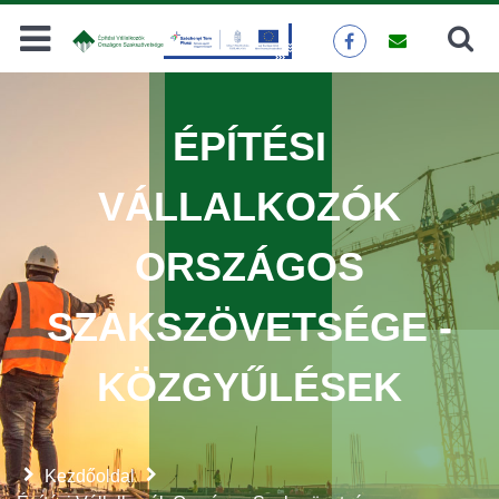
Keresés
KERESÉS
ÉPÍTÉSI
VÁLLALKOZÓK
ORSZÁGOS
SZAKSZÖVETSÉGE -
KÖZGYŰLÉSEK
Kezdőoldal