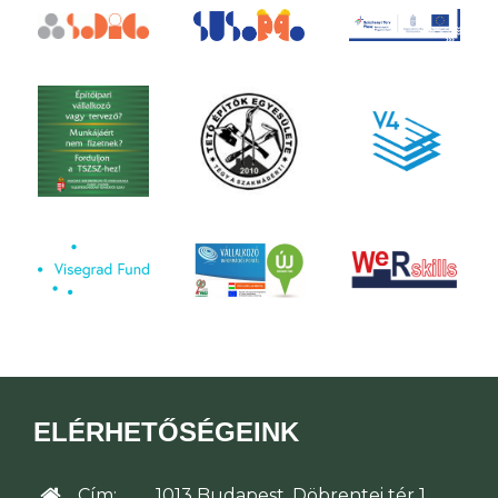
ELÉRHETŐSÉGEINK
Cím:
1013 Budapest, Döbrentei tér 1.