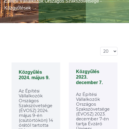
Építési Vállalkozók Országos Szakszövetsége -
Közgyűlések
Tételek #
Közgyűlés
Közgyűlés
2023.
2024. május 9.
december 7.
Az Építési
Az Építési
Vállalkozók
Vállalkozók
Országos
Országos
Szakszövetsége
Szakszövetsége
(ÉVOSZ) 2024.
(ÉVOSZ) 2023.
május 9-én
december 7-én
(csütörtökön) 14
tartja Évzáró
órától tartotta
Ünnepi