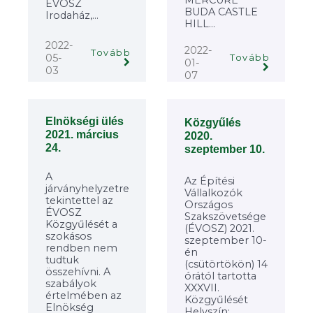
ÉVOSZ
BUDA CASTLE
Irodaház,...
HILL...
2022-
2022-
Tovább
05-
Tovább
01-
03
07
Elnökségi ülés
Közgyűlés
2021. március
2020.
24.
szeptember 10.
A
Az Építési
járványhelyzetre
Vállalkozók
tekintettel az
Országos
ÉVOSZ
Szakszövetsége
Közgyűlését a
(ÉVOSZ) 2021.
szokásos
szeptember 10-
rendben nem
én
tudtuk
(csütörtökön) 14
összehívni. A
órától tartotta
szabályok
XXXVII.
értelmében az
Közgyűlését
Elnökség
Helyszín: