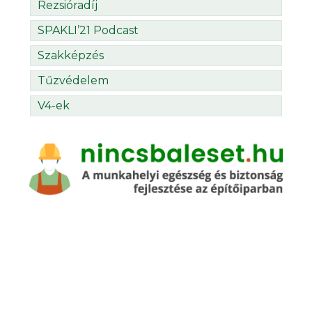
Rezsióradíj
SPAKLI’21 Podcast
Szakképzés
Tűzvédelem
V4-ek