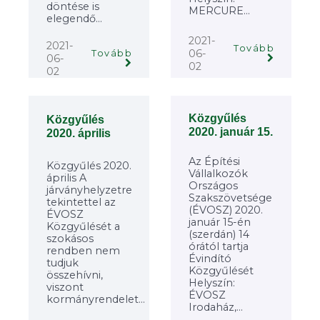
döntése is
MERCURE...
elegendő...
2021-
2021-
Tovább
06-
Tovább
06-
02
02
Közgyűlés
Közgyűlés
2020. január 15.
2020. április
Az Építési
Közgyűlés 2020.
Vállalkozók
április A
Országos
járványhelyzetre
Szakszövetsége
tekintettel az
(ÉVOSZ) 2020.
ÉVOSZ
január 15-én
Közgyűlését a
(szerdán) 14
szokásos
órától tartja
rendben nem
Évindító
tudjuk
Közgyűlését
összehívni,
Helyszín:
viszont
ÉVOSZ
kormányrendelet...
Irodaház,...