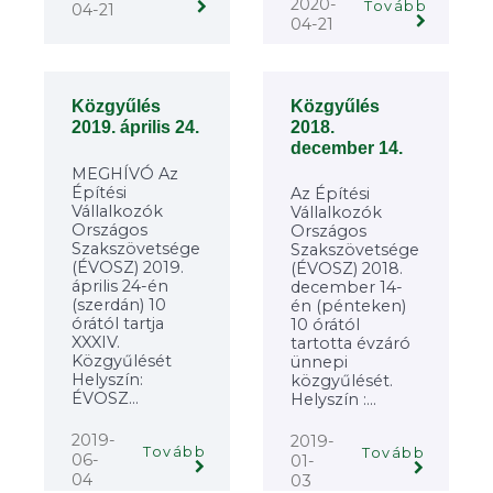
2020-
Tovább
04-21
04-21
Közgyűlés
Közgyűlés
2018.
2019. április 24.
december 14.
MEGHÍVÓ Az
Építési
Az Építési
Vállalkozók
Vállalkozók
Országos
Országos
Szakszövetsége
Szakszövetsége
(ÉVOSZ) 2019.
(ÉVOSZ) 2018.
április 24-én
december 14-
(szerdán) 10
én (pénteken)
órától tartja
10 órától
XXXIV.
tartotta évzáró
Közgyűlését
ünnepi
Helyszín:
közgyűlését.
ÉVOSZ...
Helyszín :...
2019-
2019-
Tovább
Tovább
06-
01-
04
03