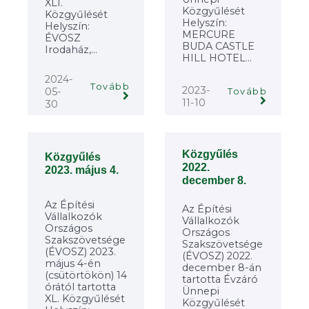
XLI.
Közgyűlését
Közgyűlését
Helyszín:
Helyszín:
MERCURE
ÉVOSZ
BUDA CASTLE
Irodaház,...
HILL HOTEL...
2024-
Tovább
2023-
05-
Tovább
11-10
30
Közgyűlés
Közgyűlés
2022.
2023. május 4.
december 8.
Az Építési
Az Építési
Vállalkozók
Vállalkozók
Országos
Országos
Szakszövetsége
Szakszövetsége
(ÉVOSZ) 2023.
(ÉVOSZ) 2022.
május 4-én
december 8-án
(csütörtökön) 14
tartotta Évzáró
órától tartotta
Ünnepi
XL. Közgyűlését
Közgyűlését