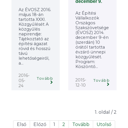
december 9.
Az ÉVOSZ 2016.
Az Építési
május 18-án
Vállalkozók
tartotta XXXI.
Országos
Közgyűlését A
Szakszövetsége
közgyűlés
(ÉVOSZ) 2014.
napirendje:
december 9-én
Tájékoztató az
(szerdán) 10
építési ágazat
órától tartotta
rövid és hosszú
évzáró ünnepi
távú
közgyűlését.
lehetőségeiről,
Program:
a...
Köszöntő...
2016-
Tovább
2015-
05-
Tovább
12-10
24
1. oldal / 2
Első
Előző
1
2
Tovább
Utolsó