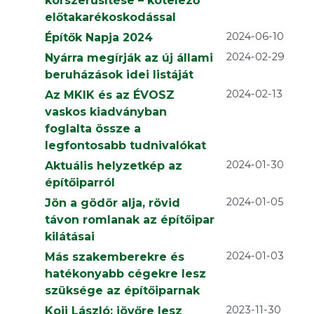
korszerűsítése – kötelező
előtakarékoskodással
2024-06-10
Építők Napja 2024
2024-02-29
Nyárra megírják az új állami
beruházások idei listáját
2024-02-13
Az MKIK és az ÉVOSZ
vaskos kiadványban
foglalta össze a
legfontosabb tudnivalókat
2024-01-30
Aktuális helyzetkép az
építőiparról
2024-01-05
Jön a gödör alja, rövid
távon romlanak az építőipar
kilátásai
2024-01-03
Más szakemberekre és
hatékonyabb cégekre lesz
szüksége az építőiparnak
2023-11-30
Koji László: jövőre lesz