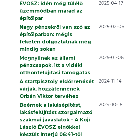
2025-04-17
ÉVOSZ: idén még túlélő
üzemmódban marad az
építőipar
2025-02-06
Nagy pénzekről van szó az
építőiparban: mégis
feketén dolgoztatnak még
mindig sokan
2025-01-06
Megnyílnak az állami
pénzcsapok, itt a vidéki
otthonfelújítási támogatás
2024-11-14
A startpisztoly eldörrenését
várják, hozzátennének
Orbán Viktor tervéhez
2024-10-15
Beérnek a lakásépítést,
lakásfelújítást szorgalmazó
szakmai javaslatok - A Koji
László ÉVOSZ elnökkel
készült interjú 06:41-től