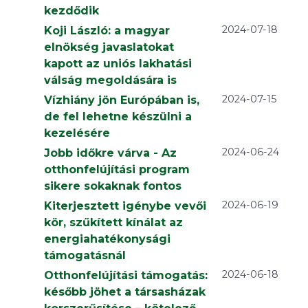
kezdődik
2024-07-18
Koji László: a magyar
elnökség javaslatokat
kapott az uniós lakhatási
válság megoldására is
2024-07-15
Vízhiány jön Európában is,
de fel lehetne készülni a
kezelésére
2024-06-24
Jobb időkre várva - Az
otthonfelújítási program
sikere sokaknak fontos
2024-06-19
Kiterjesztett igénybe vevői
kör, szűkített kínálat az
energiahatékonysági
támogatásnál
2024-06-18
Otthonfelújítási támogatás:
később jöhet a társasházak