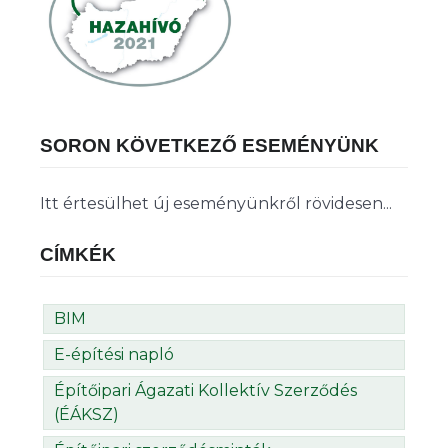
SORON KÖVETKEZŐ ESEMÉNYÜNK
Itt értesülhet új eseményünkről rövidesen...
CÍMKÉK
BIM
E-építési napló
Építőipari Ágazati Kollektív Szerződés
(ÉÁKSZ)