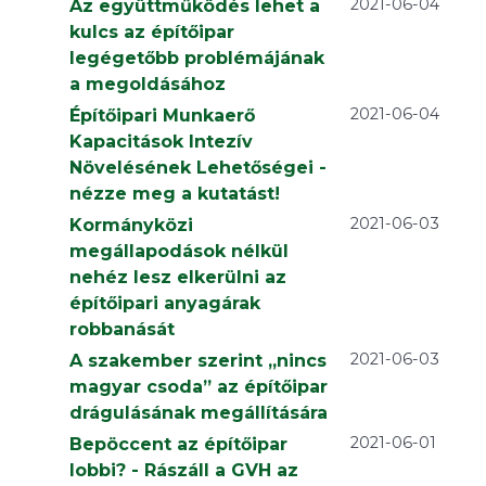
2021-06-04
Az együttműködés lehet a
kulcs az építőipar
legégetőbb problémájának
a megoldásához
2021-06-04
Építőipari Munkaerő
Kapacitások Intezív
Növelésének Lehetőségei -
nézze meg a kutatást!
2021-06-03
Kormányközi
megállapodások nélkül
nehéz lesz elkerülni az
építőipari anyagárak
robbanását
2021-06-03
A szakember szerint „nincs
magyar csoda” az építőipar
drágulásának megállítására
2021-06-01
Bepöccent az építőipar
lobbi? - Rászáll a GVH az