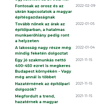
2022-02-09
Fontosak az orosz és az
ukrán kapcsolatok a magyar
építésgazdaságnak
2022-01-05
Tovább nőnek az árak az
építőiparban, a hatalmas
munkaerőhiány pedig ront
a helyzeten
2022-01-04
A lakosság nagy része még
mindig feketén dolgoztat
2021-11-15
Egy jó szakmunkás nettó
400-450 ezret is megkeres
Budapest környékén - Vagy
még annál is többet
2021-11-15
Hazatérnének az építőipari
dolgozók?
2021-11-15
Megfordult a trend,
hazatérnek a magyar