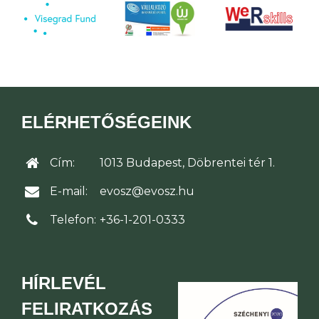
ELÉRHETŐSÉGEINK
Cím:
1013 Budapest, Döbrentei tér 1.
E-mail:
evosz@evosz.hu
Telefon:
+36-1-201-0333
HÍRLEVÉL
FELIRATKOZÁS