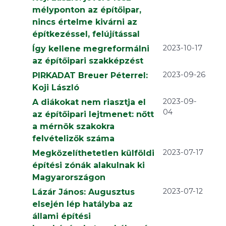
mélyponton az építőipar,
nincs értelme kivárni az
építkezéssel, felújítással
2023-10-17
Így kellene megreformálni
az építőipari szakképzést
2023-09-26
PIRKADAT Breuer Péterrel:
Koji László
2023-09-
A diákokat nem riasztja el
04
az építőipari lejtmenet: nőtt
a mérnök szakokra
felvételizők száma
2023-07-17
Megközelíthetetlen külföldi
építési zónák alakulnak ki
Magyarországon
2023-07-12
Lázár János: Augusztus
elsején lép hatályba az
állami építési