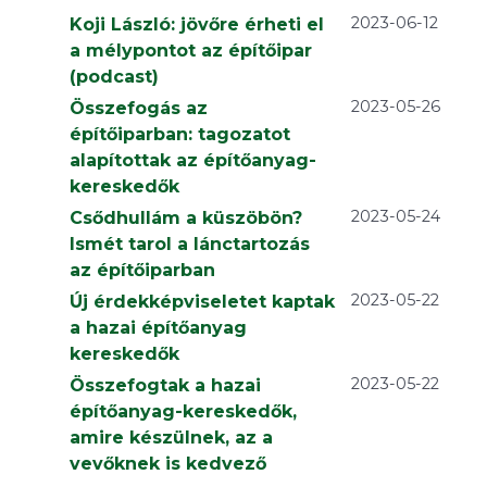
2023-06-12
Koji László: jövőre érheti el
a mélypontot az építőipar
(podcast)
2023-05-26
Összefogás az
építőiparban: tagozatot
alapítottak az építőanyag-
kereskedők
2023-05-24
Csődhullám a küszöbön?
Ismét tarol a lánctartozás
az építőiparban
2023-05-22
Új érdekképviseletet kaptak
a hazai építőanyag
kereskedők
2023-05-22
Összefogtak a hazai
építőanyag-kereskedők,
amire készülnek, az a
vevőknek is kedvező