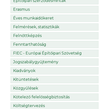
Építőipari szerződésminták
Erasmus
Éves munkaidőkeret
Felmérések, statisztikák
Felnőttképzés
Fenntarthatóság
FIEC - Európai Építőipari Szövetség
Jogszabálygyűjtemény
Kiadványok
Kitüntetések
Közgyűlések
Kötelező felelősségbiztosítás
Költségtervezés