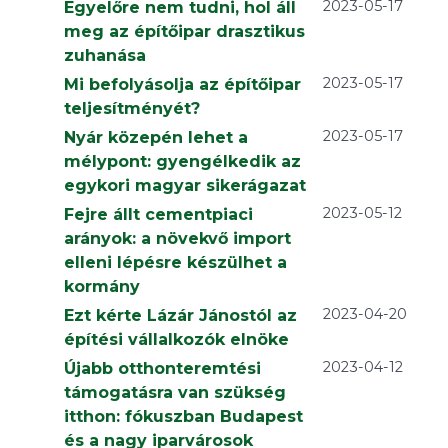
2023-05-17
Egyelőre nem tudni, hol áll
meg az építőipar drasztikus
zuhanása
2023-05-17
Mi befolyásolja az építőipar
teljesítményét?
2023-05-17
Nyár közepén lehet a
mélypont: gyengélkedik az
egykori magyar sikerágazat
2023-05-12
Fejre állt cementpiaci
arányok: a növekvő import
elleni lépésre készülhet a
kormány
2023-04-20
Ezt kérte Lázár Jánostól az
építési vállalkozók elnöke
2023-04-12
Újabb otthonteremtési
támogatásra van szükség
itthon: fókuszban Budapest
és a nagy iparvárosok