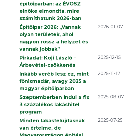
építőiparban: az ÉVOSZ
elnöke elmondta, mire
számíthatunk 2026-ban
2026-01-07
Építőipar 2026: „Vannak
olyan területek, ahol
nagyon rossz a helyzet és
vannak jobbak”
2025-12-15
Pirkadat: Koji László –
Árbevétel-csökkenés
2025-11-17
Inkább veréb lesz ez, mint
főnixmadár, avagy 2025 a
magyar építőiparban
2025-08-07
Szeptemberben indul a fix
3 százalékos lakáshitel
program
2025-07-25
Minden lakásfelújításnak
van értelme, de
Magyarországon építési