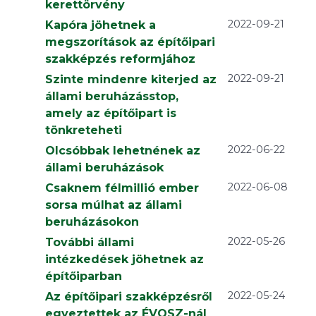
kerettörvény
2022-09-21
Kapóra jöhetnek a
megszorítások az építőipari
szakképzés reformjához
2022-09-21
Szinte mindenre kiterjed az
állami beruházásstop,
amely az építőipart is
tönkreteheti
2022-06-22
Olcsóbbak lehetnének az
állami beruházások
2022-06-08
Csaknem félmillió ember
sorsa múlhat az állami
beruházásokon
2022-05-26
További állami
intézkedések jöhetnek az
építőiparban
2022-05-24
Az építőipari szakképzésről
egyeztettek az ÉVOSZ-nál