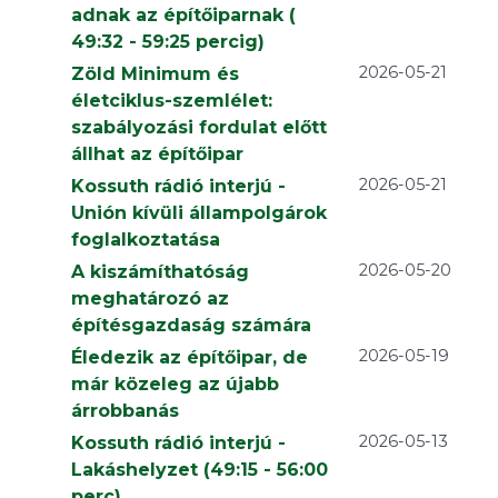
adnak az építőiparnak (
49:32 - 59:25 percig)
2026-05-21
Zöld Minimum és
életciklus-szemlélet:
szabályozási fordulat előtt
állhat az építőipar
2026-05-21
Kossuth rádió interjú -
Unión kívüli állampolgárok
foglalkoztatása
2026-05-20
A kiszámíthatóság
meghatározó az
építésgazdaság számára
2026-05-19
Éledezik az építőipar, de
már közeleg az újabb
árrobbanás
2026-05-13
Kossuth rádió interjú -
Lakáshelyzet (49:15 - 56:00
perc)