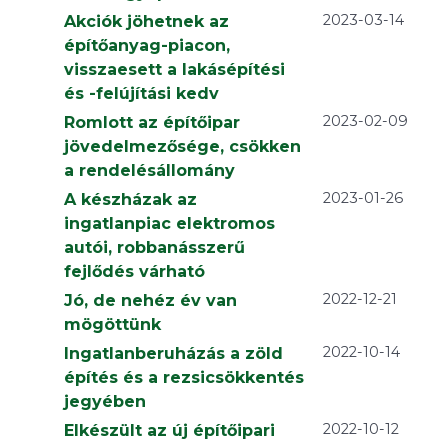
2023-03-14
Akciók jöhetnek az
építőanyag-piacon,
visszaesett a lakásépítési
és -felújítási kedv
2023-02-09
Romlott az építőipar
jövedelmezősége, csökken
a rendelésállomány
2023-01-26
A készházak az
ingatlanpiac elektromos
autói, robbanásszerű
fejlődés várható
2022-12-21
Jó, de nehéz év van
mögöttünk
2022-10-14
Ingatlanberuházás a zöld
építés és a rezsicsökkentés
jegyében
2022-10-12
Elkészült az új építőipari