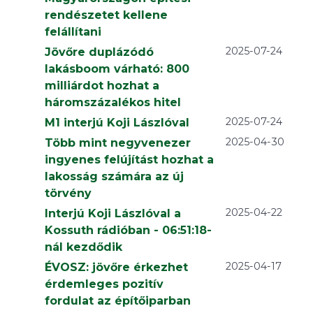
rendészetet kellene
felállítani
2025-07-24
Jövőre duplázódó
lakásboom várható: 800
milliárdot hozhat a
háromszázalékos hitel
2025-07-24
M1 interjú Koji Lászlóval
2025-04-30
Több mint negyvenezer
ingyenes felújítást hozhat a
lakosság számára az új
törvény
2025-04-22
Interjú Koji Lászlóval a
Kossuth rádióban - 06:51:18-
nál kezdődik
2025-04-17
ÉVOSZ: jövőre érkezhet
érdemleges pozitív
fordulat az építőiparban