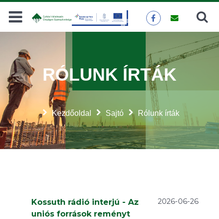
Keresés
KERESÉS
RÓLUNK ÍRTÁK
Kezdőoldal
Sajtó
Rólunk írták
2026-06-26
Kossuth rádió interjú - Az
uniós források reményt