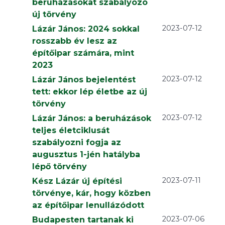
beruházásokat szabályozó
új törvény
2023-07-12
Lázár János: 2024 sokkal
rosszabb év lesz az
építőipar számára, mint
2023
2023-07-12
Lázár János bejelentést
tett: ekkor lép életbe az új
törvény
2023-07-12
Lázár János: a beruházások
teljes életciklusát
szabályozni fogja az
augusztus 1-jén hatályba
lépő törvény
2023-07-11
Kész Lázár új építési
törvénye, kár, hogy közben
az építőipar lenullázódott
2023-07-06
Budapesten tartanak ki