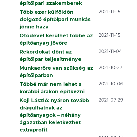
építőipari szakemberek
2021-11-15
Több ezer külföldön
dolgozó építőipari munkás
jönne haza
2021-11-15
Ötödével kerülhet többe az
építőanyag jövőre
2021-11-04
Rekordokat dönt az
építőipar teljesítménye
2021-10-27
Munkaerőre van szükség az
építőiparban
2021-10-06
Többé már nem lehet a
korábbi árakon építkezni
2021-07-29
Koji László: nyáron tovább
drágulhatnak az
építőanyagok – néhány
ágazatban keletkezhet
extraprofit