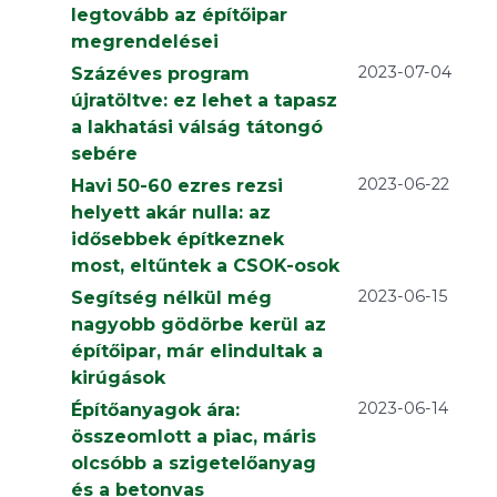
legtovább az építőipar
megrendelései
2023-07-04
Százéves program
újratöltve: ez lehet a tapasz
a lakhatási válság tátongó
sebére
2023-06-22
Havi 50-60 ezres rezsi
helyett akár nulla: az
idősebbek építkeznek
most, eltűntek a CSOK-osok
2023-06-15
Segítség nélkül még
nagyobb gödörbe kerül az
építőipar, már elindultak a
kirúgások
2023-06-14
Építőanyagok ára:
összeomlott a piac, máris
olcsóbb a szigetelőanyag
és a betonvas