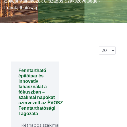
Építési Vállalkozók Országos Szakszövetsége -
Fenntarthatóság
Tételek #
Fenntartható
építőipar és
innovatív
fahasználat a
fókuszban –
szakmai napokat
szervezett az ÉVOSZ
Fenntarthatósági
Tagozata
Kétnapos szakmai