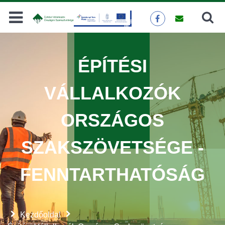
Keresés
KERESÉS
ÉPÍTÉSI
VÁLLALKOZÓK
ORSZÁGOS
SZAKSZÖVETSÉGE -
FENNTARTHATÓSÁG
Kezdőoldal