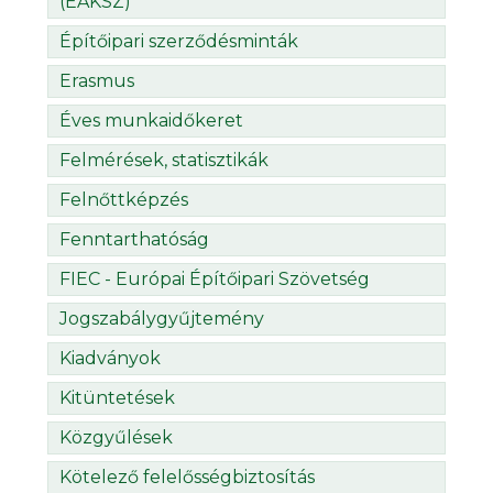
(ÉÁKSZ)
Építőipari szerződésminták
Erasmus
Éves munkaidőkeret
Felmérések, statisztikák
Felnőttképzés
Fenntarthatóság
FIEC - Európai Építőipari Szövetség
Jogszabálygyűjtemény
Kiadványok
Kitüntetések
Közgyűlések
Kötelező felelősségbiztosítás