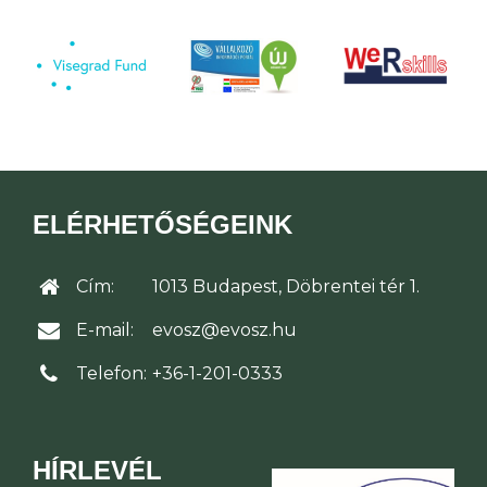
ELÉRHETŐSÉGEINK
Cím:
1013 Budapest, Döbrentei tér 1.
E-mail:
evosz@evosz.hu
Telefon:
+36-1-201-0333
HÍRLEVÉL