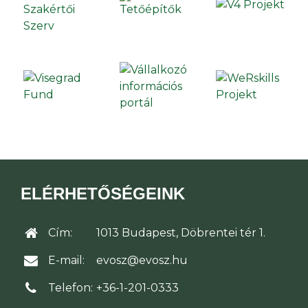
ELÉRHETŐSÉGEINK
Cím:
1013 Budapest, Döbrentei tér 1.
E-mail:
evosz@evosz.hu
Telefon:
+36-1-201-0333