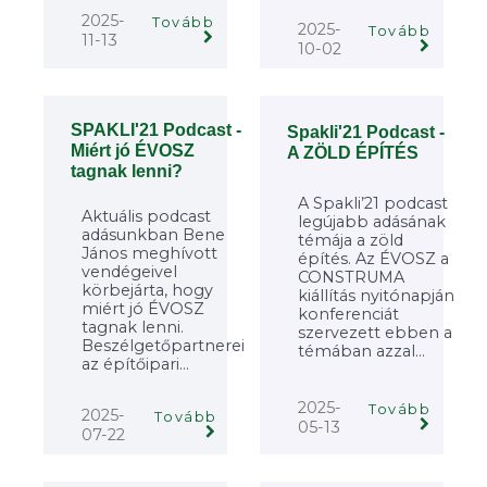
2025-
Tovább
2025-
Tovább
11-13
10-02
SPAKLI'21 Podcast -
Spakli'21 Podcast -
Miért jó ÉVOSZ
A ZÖLD ÉPÍTÉS
tagnak lenni?
A Spakli’21 podcast
Aktuális podcast
legújabb adásának
adásunkban Bene
témája a zöld
János meghívott
építés. Az ÉVOSZ a
vendégeivel
CONSTRUMA
körbejárta, hogy
kiállítás nyitónapján
miért jó ÉVOSZ
konferenciát
tagnak lenni.
szervezett ebben a
Beszélgetőpartnerei
témában azzal...
az építőipari...
2025-
Tovább
2025-
Tovább
05-13
07-22