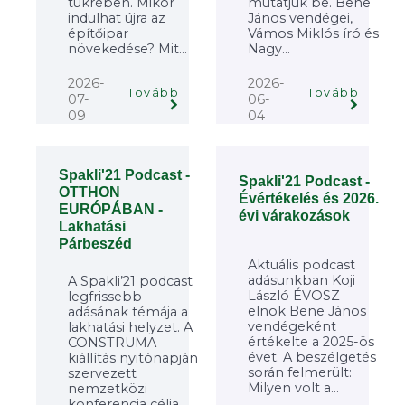
tükrében. Mikor
mutatjuk be. Bene
indulhat újra az
János vendégei,
építőipar
Vámos Miklós író és
növekedése? Mit...
Nagy...
2026-
2026-
Tovább
Tovább
07-
06-
09
04
Spakli'21 Podcast -
Spakli'21 Podcast -
OTTHON
Évértékelés és 2026.
EURÓPÁBAN -
évi várakozások
Lakhatási
Párbeszéd
Aktuális podcast
adásunkban Koji
A Spakli’21 podcast
László ÉVOSZ
legfrissebb
elnök Bene János
adásának témája a
vendégeként
lakhatási helyzet. A
értékelte a 2025-ös
CONSTRUMA
évet. A beszélgetés
kiállítás nyitónapján
során felmerült:
szervezett
Milyen volt a...
nemzetközi
konferencia célja