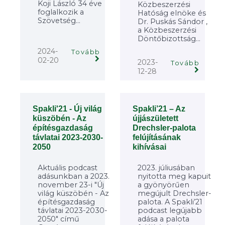
Koji László 34 éve
Közbeszerzési
foglalkozik a
Hatóság elnöke és
Szövetség...
Dr. Puskás Sándor ,
a Közbeszerzési
Döntőbizottság...
2024-
Tovább
02-20
2023-
Tovább
12-28
Spakli'21 - Új világ
Spakli’21 – Az
küszöbén - Az
újjászületett
építésgazdaság
Drechsler-palota
távlatai 2023-2030-
felújításának
2050
kihívásai
Aktuális podcast
2023. júliusában
adásunkban a 2023.
nyitotta meg kapuit
november 23-i "Új
a gyönyörűen
világ küszöbén - Az
megújult Drechsler-
építésgazdaság
palota. A Spakli’21
távlatai 2023-2030-
podcast legújabb
2050" című
adása a palota