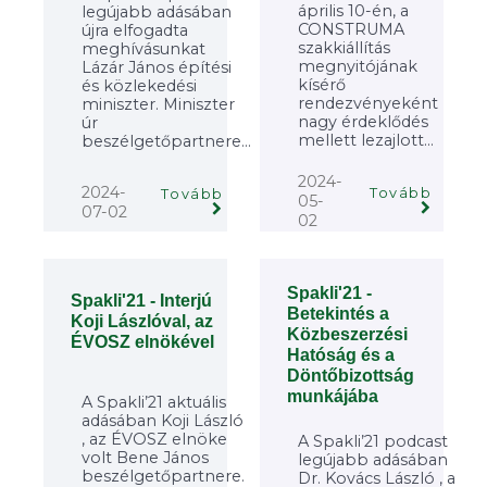
április 10-én, a
legújabb adásában
CONSTRUMA
újra elfogadta
szakkiállítás
meghívásunkat
megnyitójának
Lázár János építési
kísérő
és közlekedési
rendezvényeként
miniszter. Miniszter
nagy érdeklődés
úr
mellett lezajlott...
beszélgetőpartnere...
2024-
2024-
Tovább
Tovább
05-
07-02
02
Spakli'21 -
Spakli'21 - Interjú
Betekintés a
Koji Lászlóval, az
Közbeszerzési
ÉVOSZ elnökével
Hatóság és a
Döntőbizottság
munkájába
A Spakli’21 aktuális
adásában Koji László
, az ÉVOSZ elnöke
A Spakli’21 podcast
volt Bene János
legújabb adásában
beszélgetőpartnere.
Dr. Kovács László , a