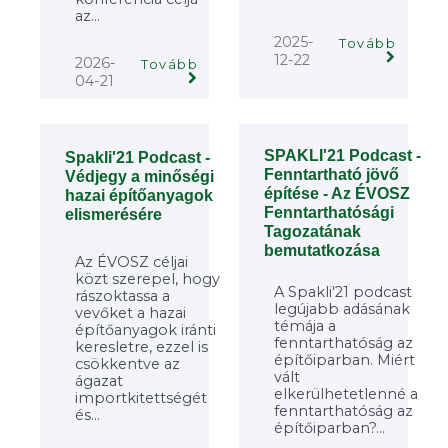
az...
2025-
Tovább
12-22
2026-
Tovább
04-21
SPAKLI'21 Podcast -
Spakli'21 Podcast -
Fenntartható jövő
Védjegy a minőségi
építése - Az ÉVOSZ
hazai építőanyagok
Fenntarthatósági
elismerésére
Tagozatának
bemutatkozása
Az ÉVOSZ céljai
közt szerepel, hogy
A Spakli'21 podcast
rászoktassa a
legújabb adásának
vevőket a hazai
témája a
építőanyagok iránti
fenntarthatóság az
keresletre, ezzel is
építőiparban. Miért
csökkentve az
vált
ágazat
elkerülhetetlenné a
importkitettségét
fenntarthatóság az
és...
építőiparban?...