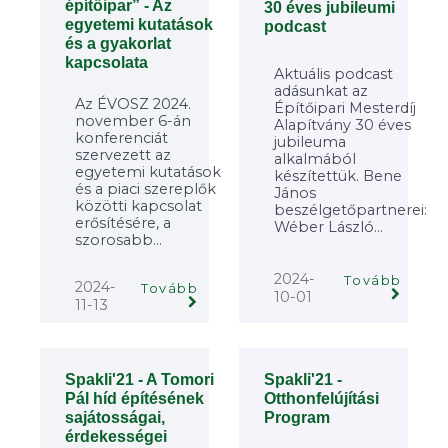
építőipar” - Az
30 éves jubileumi
egyetemi kutatások
podcast
és a gyakorlat
kapcsolata
Aktuális podcast
adásunkat az
Az ÉVOSZ 2024.
Építőipari Mesterdíj
november 6-án
Alapítvány 30 éves
konferenciát
jubileuma
szervezett az
alkalmából
egyetemi kutatások
készítettük. Bene
és a piaci szereplők
János
közötti kapcsolat
beszélgetőpartnerei:
erősítésére, a
Wéber László...
szorosabb...
2024-
Tovább
2024-
Tovább
10-01
11-13
Spakli'21 - A Tomori
Spakli'21 -
Pál híd építésének
Otthonfelújítási
sajátosságai,
Program
érdekességei