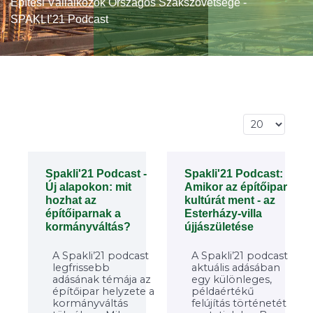
Építési Vállalkozók Országos Szakszövetsége -
SPAKLI’21 Podcast
Tételek #
Spakli'21 Podcast -
Spakli'21 Podcast:
Új alapokon: mit
Amikor az építőipar
hozhat az
kultúrát ment - az
építőiparnak a
Esterházy-villa
kormányváltás?
újjászületése
A Spakli’21 podcast
A Spakli’21 podcast
legfrissebb
aktuális adásában
adásának témája az
egy különleges,
építőipar helyzete a
példaértékű
kormányváltás
felújítás történetét