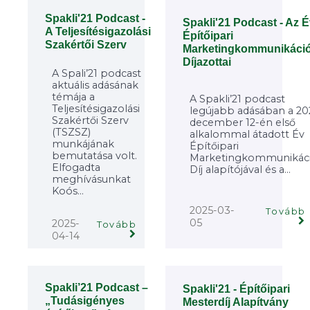
Spakli'21 Podcast -
Spakli'21 Podcast - Az 
A Teljesítésigazolási
Építőipari
Szakértői Szerv
Marketingkommunikáci
Díjazottai
A Spali’21 podcast
aktuális adásának
témája a
A Spakli’21 podcast
Teljesítésigazolási
legújabb adásában a 20
Szakértői Szerv
december 12-én első
(TSZSZ)
alkalommal átadott Év
munkájának
Építőipari
bemutatása volt.
Marketingkommunikác
Elfogadta
Díj alapítójával és a...
meghívásunkat
Koós...
2025-03-
Tovább
05
2025-
Tovább
04-14
Spakli’21 Podcast –
Spakli'21 - Építőipari
„Tudásigényes
Mesterdíj Alapítvány