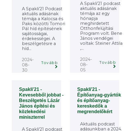
A Spakli’21 podcast
aktuális adásának
A Spakli’21 Podcast
témája az egy
aktuális adásának
hónapja
témája a Kalocsa és
meghirdetett
Paks közötti Tomori
Otthonfelújítási
Pál híd építésének
Program volt. Bene
sajátosságai,
János vendégei
érdekességei. A
voltak: Steiner Attila
beszélgetésre a
,...
híd...
2024-
2024-
Tovább
Tovább
08-
08-
05
30
Spakli'21 -
Spakli'21 -
Kevesebből jobbat -
Építőanyag-gyártók
Beszélgetés Lázár
és építőanyag-
János építési és
kereskedők a
közlekedési
megrendelőkért
miniszterrel
Aktuális podcast
adásunkban a 2024.
A Spakli'21 podcast