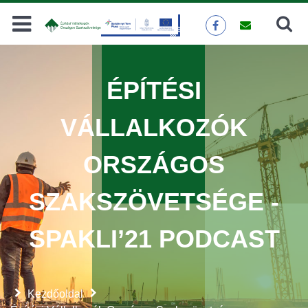
Keresés
KERESÉS
ÉPÍTÉSI
VÁLLALKOZÓK
ORSZÁGOS
SZAKSZÖVETSÉGE -
SPAKLI’21 PODCAST
Kezdőoldal