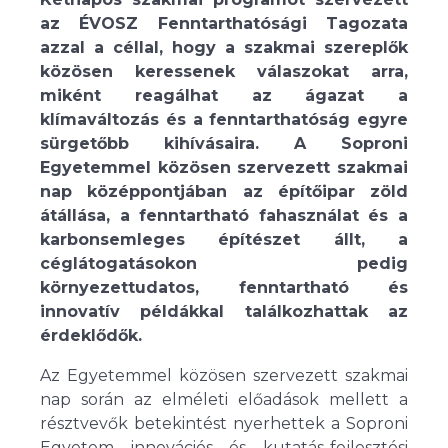
az ÉVOSZ Fenntarthatósági Tagozata
azzal a céllal, hogy a szakmai szereplők
közösen keressenek válaszokat arra,
miként reagálhat az ágazat a
klímaváltozás és a fenntarthatóság egyre
sürgetőbb kihívásaira. A Soproni
Egyetemmel közösen szervezett szakmai
nap középpontjában az építőipar zöld
átállása, a fenntartható fahasználat és a
karbonsemleges építészet állt, a
céglátogatásokon pedig
környezettudatos, fenntartható és
innovatív példákkal találkozhattak az
érdeklődők.
Az Egyetemmel közösen szervezett szakmai
nap során az elméleti előadások mellett a
résztvevők betekintést nyerhettek a Soproni
Egyetem innovációs és kutatás-fejlesztési