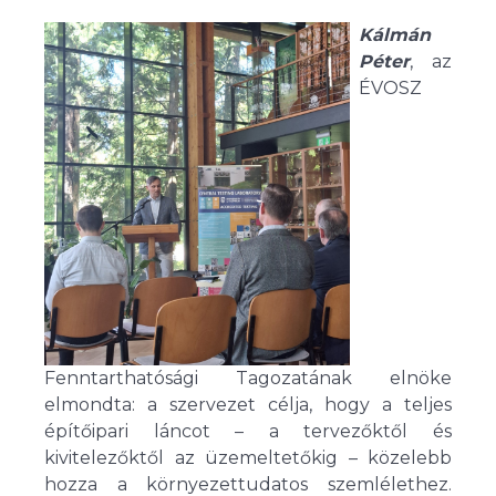
Kálmán
Péter
, az
ÉVOSZ
Fenntarthatósági Tagozatának elnöke
elmondta: a szervezet célja, hogy a teljes
építőipari láncot – a tervezőktől és
kivitelezőktől az üzemeltetőkig – közelebb
hozza a környezettudatos szemlélethez.