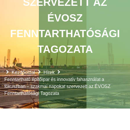
SZERVEZETT AZ
ÉVOSZ
FENNTARTHATÓSÁGI
TAGOZATA
Kezdőoldal
Hírek
Fenntartható építőipar és innovatív fahasználat a
fókuszban – szakmai napokat szervezett az ÉVOSZ
Fenntarthatósági Tagozata