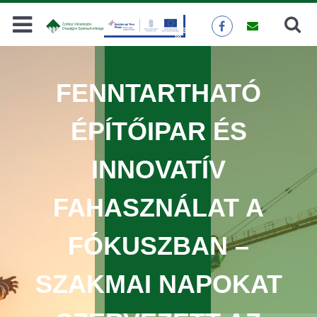
Keresés
KERESÉS
FENNTARTHATÓ
ÉPÍTŐIPAR ÉS
INNOVATÍV
FAHASZNÁLAT A
FÓKUSZBAN –
SZAKMAI NAPOKAT