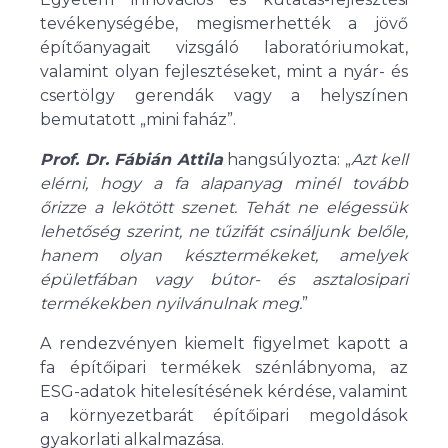
tevékenységébe, megismerhették a jövő
építőanyagait vizsgáló laboratóriumokat,
valamint olyan fejlesztéseket, mint a nyár- és
csertölgy gerendák vagy a helyszínen
bemutatott „mini faház”.
Prof. Dr. Fábián Attila
hangsúlyozta: „
Azt kell
elérni, hogy a fa alapanyag minél tovább
őrizze a lekötött szenet. Tehát ne elégessük
lehetőség szerint, ne tűzifát csináljunk belőle,
hanem olyan késztermékeket, amelyek
épületfában vagy bútor- és asztalosipari
termékekben nyilvánulnak meg.
”
A rendezvényen kiemelt figyelmet kapott a
fa építőipari termékek szénlábnyoma, az
ESG-adatok hitelesítésének kérdése, valamint
a környezetbarát építőipari megoldások
gyakorlati alkalmazása.