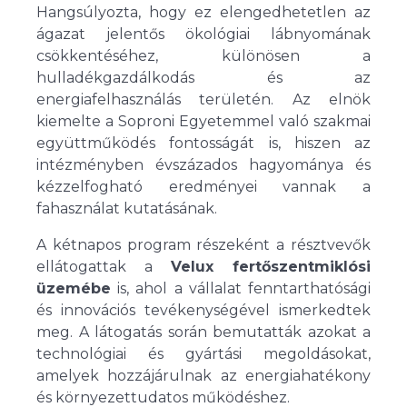
Hangsúlyozta, hogy ez elengedhetetlen az
ágazat jelentős ökológiai lábnyomának
csökkentéséhez, különösen a
hulladékgazdálkodás és az
energiafelhasználás területén. Az elnök
kiemelte a Soproni Egyetemmel való szakmai
együttműködés fontosságát is, hiszen az
intézményben évszázados hagyománya és
kézzelfogható eredményei vannak a
fahasználat kutatásának.
A kétnapos program részeként a résztvevők
ellátogattak a
Velux fertőszentmiklósi
üzemébe
is, ahol a vállalat fenntarthatósági
és innovációs tevékenységével ismerkedtek
meg. A látogatás során bemutatták azokat a
technológiai és gyártási megoldásokat,
amelyek hozzájárulnak az energiahatékony
és környezettudatos működéshez.