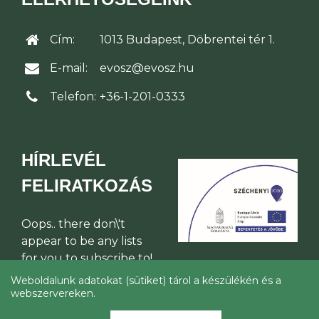
Cím:
1013 Budapest, Döbrentei tér 1.
E-mail:
evosz@evosz.hu
Telefon:
+36-1-201-0333
HÍRLEVÉL
FELIRATKOZÁS
Oops.. there don\'t
appear to be any lists
for you to subscribe to!
Weboldalunk adatokat (sütiket) tárol a készülékén és a
webszervereken.
© Építési Vállalkozók Országos