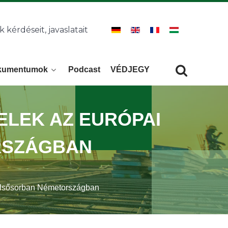
k kérdéseit, javaslatait
kumentumok
Podcast
VÉDJEGY
Keresés
KERESÉS
ELEK AZ EURÓPAI
RSZÁGBAN
, elsősorban Németországban