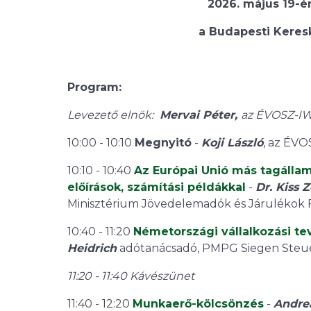
2026. május 19-én
a
Budapesti Keres
Program:
Levezető elnök:
Mervai Péter,
az ÉVOSZ-IWT
10:00 - 10:10
Megnyitó
-
Koji László
, az ÉVO
10:10 - 10:40
Az Európai Unió más tagállam
előírások, számítási példákkal
-
Dr. Kiss 
Minisztérium Jövedelemadók és Járulékok 
10:40 - 11:20
Németországi vállalkozási te
Heidrich
adótanácsadó, PMPG Siegen Steu
11:20 - 11:40 Kávészünet
11:40 - 12:20
Munkaerő-kölcsönzés
-
Andre