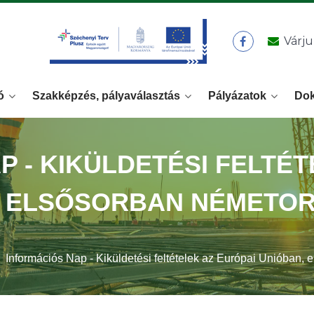
Várju
ó
Szakképzés, pályaválasztás
Pályázatok
Do
P - KIKÜLDETÉSI FELTÉT
, ELSŐSORBAN NÉMETO
Információs Nap - Kiküldetési feltételek az Európai Unióban