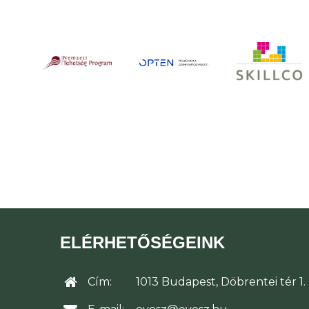
ELÉRHETŐSÉGEINK
Cím:
1013 Budapest, Döbrentei tér 1.