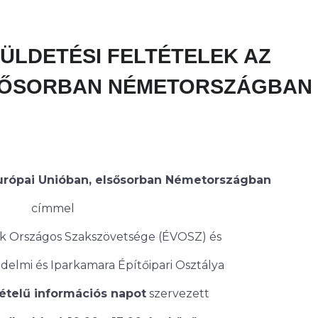
KÜLDETÉSI FELTÉTELEK AZ
LSŐSORBAN NÉMETORSZÁGBAN
 Európai Unióban, elsősorban Németországban
címmel
zók Országos Szakszövetsége (ÉVOSZ) és
elmi és Iparkamara Építőipari Osztálya
ételű információs napot
szervezett