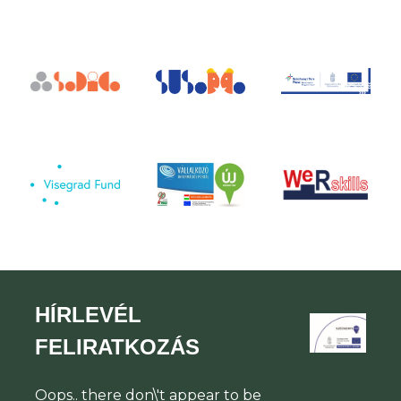
HÍRLEVÉL
FELIRATKOZÁS
Oops.. there don\'t appear to be