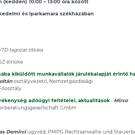
 (kedden) 10:00 – 13:00 óra között
kedelmi és Iparkamara székházában
D tagozat titkára
SZ elnöke
ába kiküldött munkavállalók járulékalapját érintő h
Zoltán
osztályvezető, Nemzetgazdasági
Főosztály
vékenység adóügyi feltételei, aktualitások
-
Mirco
erberatungsgesellschaft GmbH
as Demirci
ügyvéd, PMPG Rechtsanwälte und Steuerbe