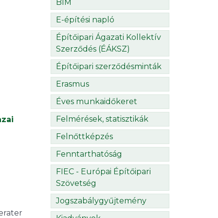
BIM
E-építési napló
Építőipari Ágazati Kollektív
Szerződés (ÉÁKSZ)
Építőipari szerződésminták
Erasmus
Éves munkaidőkeret
Felmérések, statisztikák
azai
Felnőttképzés
Fenntarthatóság
FIEC - Európai Építőipari
Szövetség
Jogszabálygyűjtemény
rater