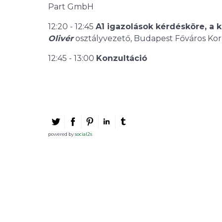
Part GmbH
12:20 - 12:45
A1 igazolások kérdésköre, a 
Olivér
osztályvezető, Budapest Főváros Kor
12:45 - 13:00
Konzultáció
powered by
social2s