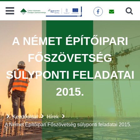
Keresés
KERESÉS
A NÉMET ÉPÍTŐIPARI
FŐSZÖVETSÉG
SÚLYPONTI FELADATAI
2015.
Kezdőoldal
Hírek
A Német Építőipari Főszövetség súlyponti feladatai 2015.