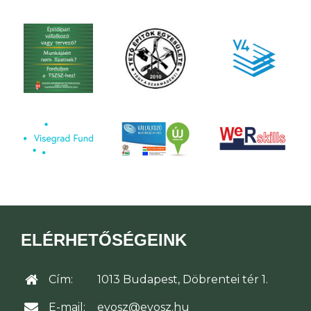
ELÉRHETŐSÉGEINK
Cím:
1013 Budapest, Döbrentei tér 1.
E-mail:
evosz@evosz.hu