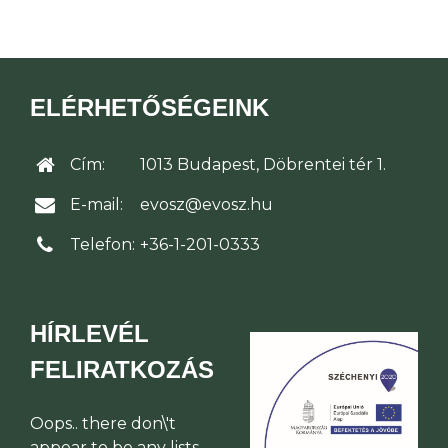
ELÉRHETŐSÉGEINK
Cím:
1013 Budapest, Döbrentei tér 1.
E-mail:
evosz@evosz.hu
Telefon:
+36-1-201-0333
HÍRLEVÉL
FELIRATKOZÁS
Oops.. there don\'t
appear to be any lists