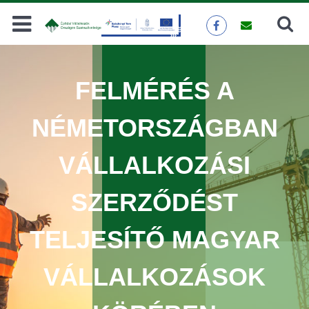
Keresés
KERESÉS
FELMÉRÉS A
NÉMETORSZÁGBAN
VÁLLALKOZÁSI
SZERZŐDÉST
TELJESÍTŐ MAGYAR
VÁLLALKOZÁSOK