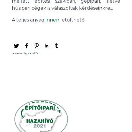
mellett építési szakipari, gépipari, illetve
húsipari cégek is válaszoltak kérdéseinkre...
A teljes anyag
innen
letölthető.
powered by
social2s