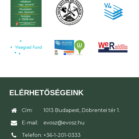
ELÉRHETŐSÉGEINK
Cím:
1013 Budapest, Döbrentei tér 1.
E-mail:
evosz@evosz.hu
Telefon:
+36-1-201-0333