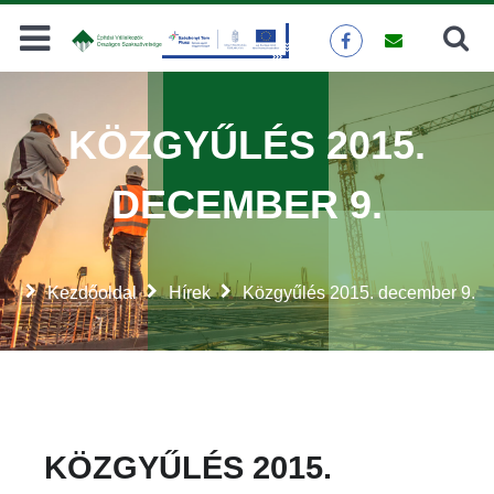
Keresés
KERESÉS
KÖZGYŰLÉS 2015.
DECEMBER 9.
Kezdőoldal
Hírek
Közgyűlés 2015. december 9.
KÖZGYŰLÉS 2015.