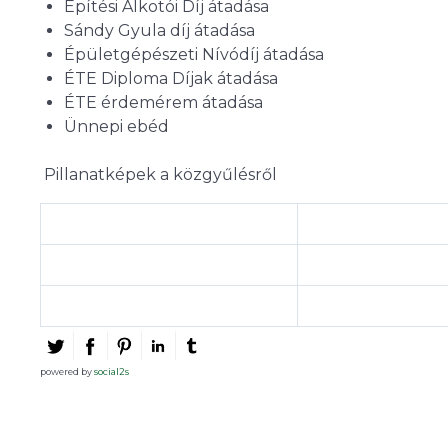
Építési Alkotói Díj átadása
Sándy Gyula díj átadása
Épületgépészeti Nívódíj átadása
ÉTE Diploma Díjak átadása
ÉTE érdemérem átadása
Ünnepi ebéd
Pillanatképek a közgyűlésről
powered by
social2s