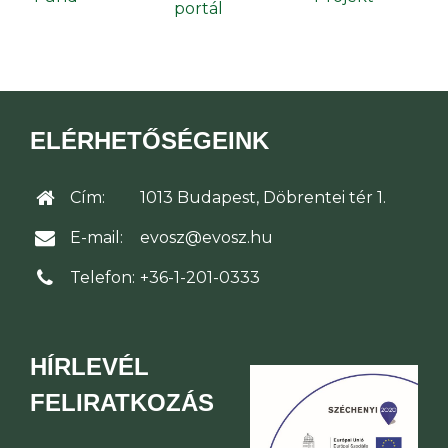
ELÉRHETŐSÉGEINK
Cím:
1013 Budapest, Döbrentei tér 1.
E-mail:
evosz@evosz.hu
Telefon:
+36-1-201-0333
HÍRLEVÉL
FELIRATKOZÁS