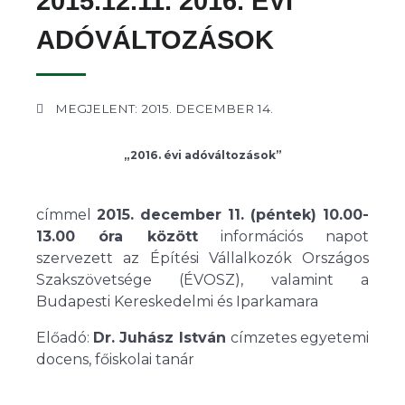
2015.12.11. 2016. ÉVI
ADÓVÁLTOZÁSOK
MEGJELENT: 2015. DECEMBER 14.
„2016. évi adóváltozások”
címmel
2015. december 11. (péntek) 10.00-
13.00 óra között
információs napot
szervezett az Építési Vállalkozók Országos
Szakszövetsége (ÉVOSZ), valamint a
Budapesti Kereskedelmi és Iparkamara
Előadó:
Dr. Juhász István
címzetes egyetemi
docens, főiskolai tanár