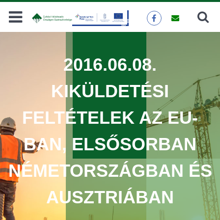
Keresés
KERESÉS
2016.06.08.
KIKÜLDETÉSI
FELTÉTELEK AZ EU-
BAN, ELSŐSORBAN
NÉMETORSZÁGBAN ÉS
AUSZTRIÁBAN