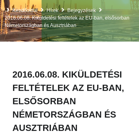
Kezdőoldal
Hírek
Bejegyzések
2016.06.08. Kiküldetési feltételek az EU-ban, elsősorban
Németországban és Ausztriában
2016.06.08. KIKÜLDETÉSI
FELTÉTELEK AZ EU-BAN,
ELSŐSORBAN
NÉMETORSZÁGBAN ÉS
AUSZTRIÁBAN