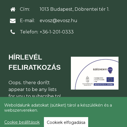
Cím:
1013 Budapest, Döbrentei tér 1.
E-mail:
evosz@evosz.hu
Telefon:
+36-1-201-0333
HÍRLEVÉL
FELIRATKOZÁS
Oops.. there don\'t
appear to be any lists
for you to subscribe to!
Weboldalunk adatokat (sütiket) tárol a készülékén és a
webszervereken.
© Építési Vállalkozók Országos
Szakszövetsége 2026
Cookie beállítások
Cookiek elfogadása