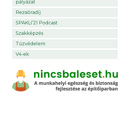
pályázat
Rezsióradíj
SPAKLI’21 Podcast
Szakképzés
Tűzvédelem
V4-ek