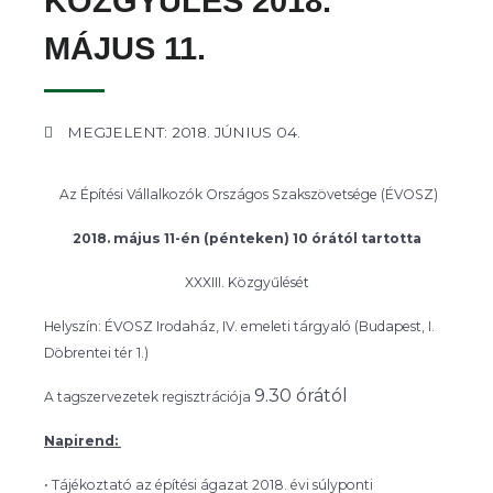
KÖZGYŰLÉS 2018.
MÁJUS 11.
MEGJELENT: 2018. JÚNIUS 04.
Az Építési Vállalkozók Országos Szakszövetsége (ÉVOSZ)
2018. május 11-én (pénteken) 10 órától tartotta
XXXIII. Közgyűlését
Helyszín: ÉVOSZ Irodaház, IV. emeleti tárgyaló
(Budapest, I.
Döbrentei tér 1.)
9.30 órától
A tagszervezetek regisztrációja
Napirend:
• Tájékoztató az építési ágazat 2018. évi súlyponti