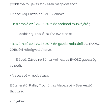
problémáiról, javaslatok ezek megoldásához
Előadó: Koji László
az ÉVOSZ elnöke
•
Beszámoló az ÉVOSZ 2017. évi szakmai munkájáról
;
Előadó: Koji László,
az ÉVOSZ elnöke
•
Beszámoló az ÉVOSZ 2017. évi gazdálkodásáról
;
Az ÉVOSZ
2018. évi költségvetési terve;
Előadó: Závodiné Sánta Melinda,
az ÉVOSZ gazdasági
vezetője
• Alapszabály módosítása;
Előterjesztő: Pallay Tibor úr, az
Alapszabály Szerkesztő
Bizottság
• Egyebek;