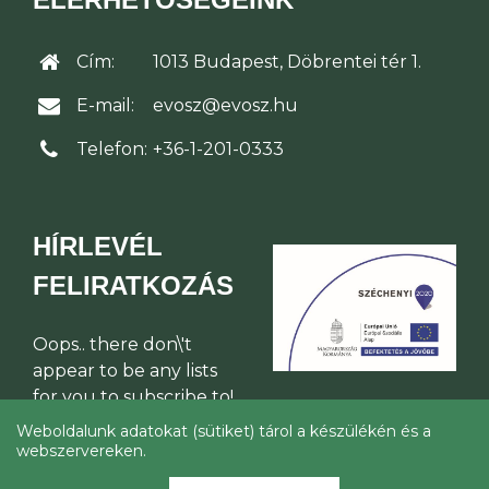
Cím:
1013 Budapest, Döbrentei tér 1.
E-mail:
evosz@evosz.hu
Telefon:
+36-1-201-0333
HÍRLEVÉL
FELIRATKOZÁS
Oops.. there don\'t
appear to be any lists
for you to subscribe to!
Weboldalunk adatokat (sütiket) tárol a készülékén és a
webszervereken.
© Építési Vállalkozók Országos