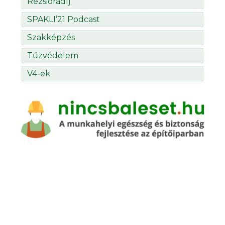
Rezsióradíj
SPAKLI’21 Podcast
Szakképzés
Tűzvédelem
V4-ek