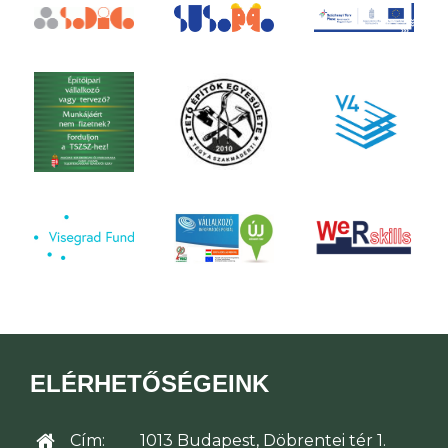
ELÉRHETŐSÉGEINK
Cím:
1013 Budapest, Döbrentei tér 1.