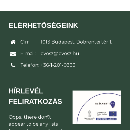
ELÉRHETŐSÉGEINK
Cím:
1013 Budapest, Döbrentei tér 1.
E-mail:
evosz@evosz.hu
Telefon:
+36-1-201-0333
HÍRLEVÉL
FELIRATKOZÁS
Oops.. there don\'t
appear to be any lists