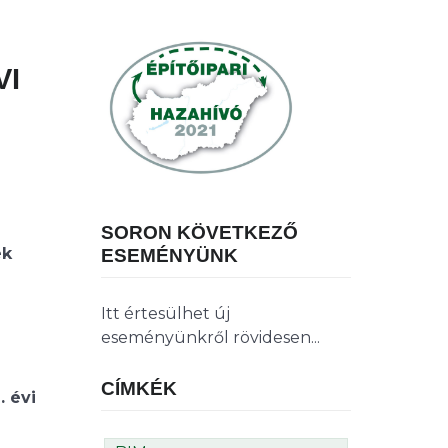
VI
SORON KÖVETKEZŐ
ek
ESEMÉNYÜNK
Itt értesülhet új
eseményünkről rövidesen...
CÍMKÉK
 évi