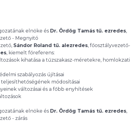
gozatának elnöke és
Dr. Ördög Tamás
tű. ezredes
,
ezető - Megnyitó
ezető,
Sándor Roland tű. alezredes
, főosztályvezető-
des
, kiemelt főreferens:
áltozások kihatása a tűzszakasz-méretekre, homlokzati
delmi szabályozás újításai
és teljesíthetőségének módosításai
yeinek változásai és a főbb enyhítések
áltozások
gozatának elnöke és
Dr. Ördög Tamás tű. ezredes
,
zető - zárás