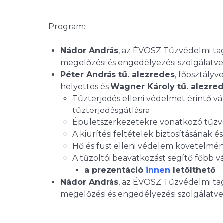
Program:
Nádor András
, az ÉVOSZ Tűzvédelmi ta
megelőzési és engedélyezési szolgálatv
Péter András tű. alezredes
, főosztályv
helyettes és
Wagner Károly tű. alezre
Tűzterjedés elleni védelmet érintő v
tűzterjedésgátlásra
Épületszerkezetekre vonatkozó tűzvé
A kiürítési feltételek biztosításának 
Hő és füst elleni védelem követelmén
A tűzoltói beavatkozást segítő főbb v
a prezentáció
innen
letölthető
Nádor András
, az ÉVOSZ Tűzvédelmi ta
megelőzési és engedélyezési szolgálatve