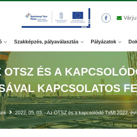
Várju
ó
Szakképzés, pályaválasztás
Pályázatok
Do
 AZ OTSZ ÉS A KAPCSOLÓD
SÁVAL KAPCSOLATOS FE
sek
2022. 05. 03. - Az OTSZ és a kapcsolódó TvMI 2022. évi