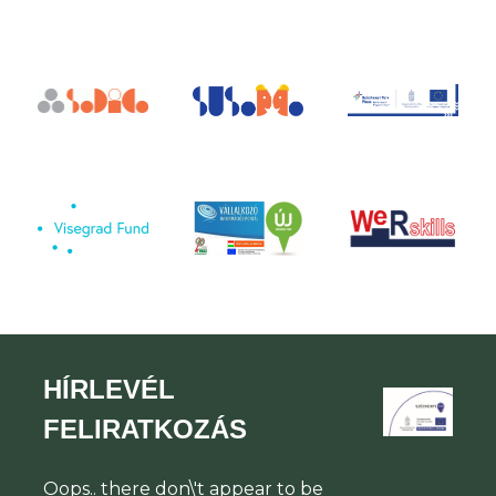
HÍRLEVÉL
FELIRATKOZÁS
Oops.. there don\'t appear to be