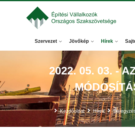
Szervezet
Jövőkép
Hírek
Sajt
2022. 05. 03. -
MÓDOSÍTÁ
Kezdőoldal
Hírek
Bejegyzé