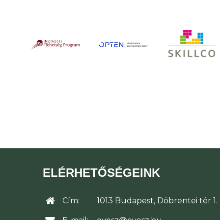
ELÉRHETŐSÉGEINK
Cím:
1013 Budapest, Döbrentei tér 1.