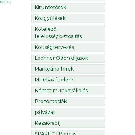
ipari
Kitüntetések
Közgyűlések
Kötelező
felelősségbiztosítás
Költségtervezés
Lechner Ödön díjasok
Marketing hírek
Munkavédelem
Német munkavállalás
Prezentációk
pályázat
Rezsióradíj
SPAKLI’21 Podcast