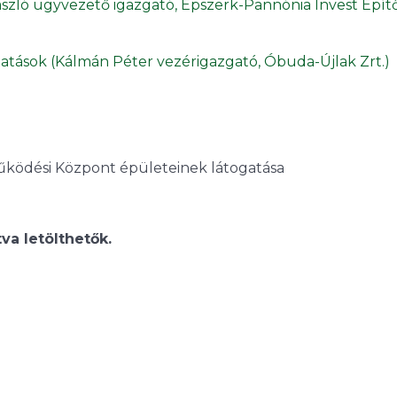
szló ügyvezető igazgató, Épszerk-Pannónia Invest Építő
tatások (Kálmán Péter vezérigazgató, Óbuda-Újlak Zrt.)
tműködési Központ épületeinek látogatása
va letölthetők.