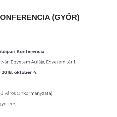
I KONFERENCIA (GYŐR)
ítőipari Konferencia
stván Egyetem Aulája, Egyetem tér 1.
2018. október 4.
ogú Város Önkormányzata)
Egyetem)