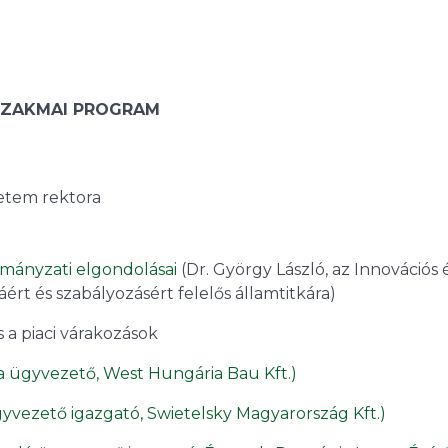
ZAKMAI PROGRAM
yetem rektora
rmányzati elgondolásai
(Dr. György László, az Innovációs 
ért és szabályozásért felelős államtitkára)
és a piaci várakozások
la ügyvezető, West Hungária Bau Kft.)
yvezető igazgató, Swietelsky Magyarország Kft.)