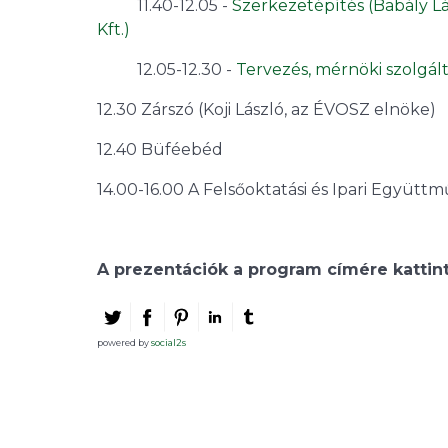
11.40-12.05 -
Szerkezetépítés (Babály Lá
Kft.)
12.05-12.30 -
Tervezés, mérnöki szolgál
12.30 Zárszó (Koji László, az ÉVOSZ elnöke)
12.40 Büféebéd
14.00-16.00 A Felsőoktatási és Ipari Együt
A prezentációk a program címére kattint
powered by
social2s