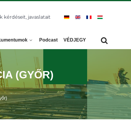
k kérdéseit, javaslatait
kumentumok
Podcast
VÉDJEGY
Keresés
KERESÉS
CIA (GYŐR)
yőr)