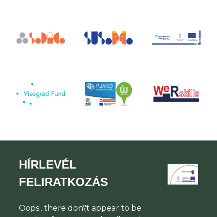
HÍRLEVÉL
FELIRATKOZÁS
Oops.. there don\'t appear to be