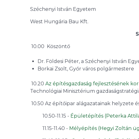
Széchenyi István Egyetem
West Hungária Bau Kft.
S
10.00 Köszöntő
Dr. Földesi Péter, a Széchenyi István Eg
Borkai Zsolt, Győr város polgármestere
10.20
Az építésgazdaság fejlesztésének ko
Technológiai Minisztérium gazdaságstratégiá
10.50 Az építőipar alágazatainak helyzete 
10.50-11.15 -
Épületépítés (Peterka Atti
11.15-11.40 -
Mélyépítés (Hegyi Zoltán üg