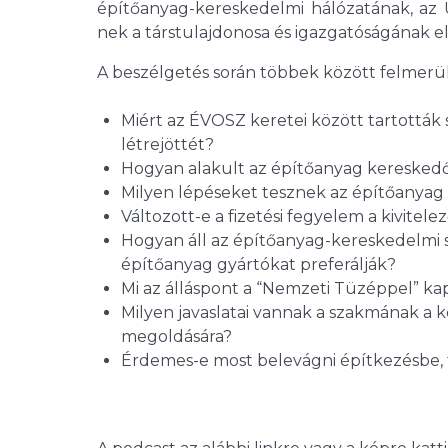
építőanyag-kereskedelmi hálózatának, az Ú
nek a társtulajdonosa és igazgatóságának e
A beszélgetés során többek között felmerül
Miért az ÉVOSZ keretei között tartottá
létrejöttét?
Hogyan alakult az építőanyag kereskedő
Milyen lépéseket tesznek az építőanyag 
Változott-e a fizetési fegyelem a kivitel
Hogyan áll az építőanyag-kereskedelmi 
építőanyag gyártókat preferálják?
Mi az álláspont a “Nemzeti Tüzéppel” ka
Milyen javaslatai vannak a szakmának a k
megoldására?
Érdemes-e most belevágni építkezésbe, f