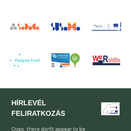
HÍRLEVÉL
FELIRATKOZÁS
Oops.. there don\'t appear to be