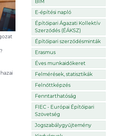
BIM
E-építési napló
Építőipari Ágazati Kollektív
Szerződés (ÉÁKSZ)
gozat
Építőipari szerződésminták
?
Erasmus
Éves munkaidőkeret
hazai
Felmérések, statisztikák
Felnőttképzés
Fenntarthatóság
FIEC - Európai Építőipari
Szövetség
Jogszabálygyűjtemény