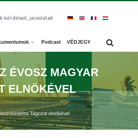
k kérdéseit, javaslatait
kumentumok
Podcast
VÉDJEGY
Keresés
KERESÉS
 AZ ÉVOSZ MAGYAR
T ELNÖKÉVEL
-kereskedelmi Tagozat elnökével