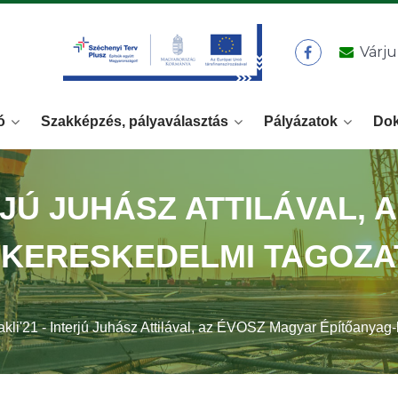
Várju
ó
Szakképzés, pályaválasztás
Pályázatok
Do
ERJÚ JUHÁSZ ATTILÁVAL,
-KERESKEDELMI TAGOZA
kli'21 - Interjú Juhász Attilával, az ÉVOSZ Magyar Építőanyag