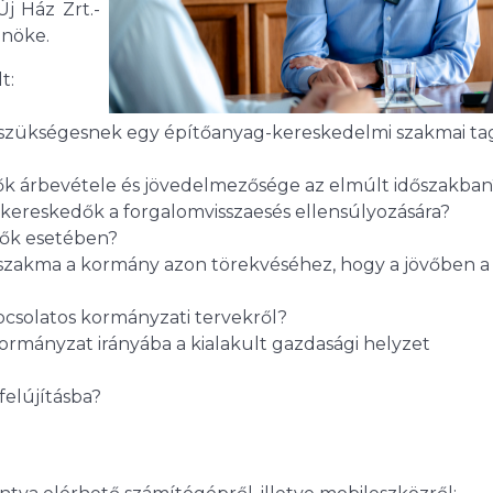
j Ház Zrt.-
lnöke.
t:
k szükségesnek egy építőanyag-kereskedelmi szakmai ta
k árbevétele és jövedelmezősége az elmúlt időszakban
kereskedők a forgalomvisszaesés ellensúlyozására?
ezők esetében?
szakma a kormány azon törekvéséhez, hogy a jövőben a 
pcsolatos kormányzati tervekről?
ormányzat irányába a kialakult gazdasági helyzet
elújításba?