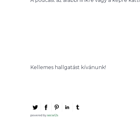
A podcast az alábbi linkre vagy a képre katt
Kellemes hallgatást kívánunk!
powered by
social2s