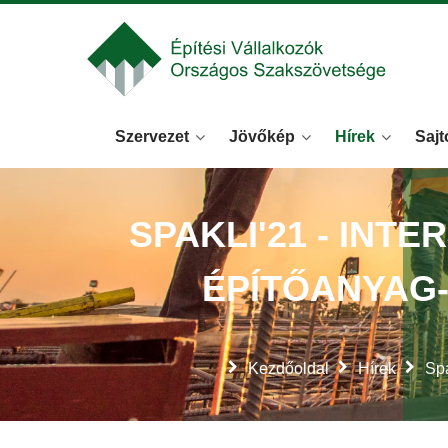
Szervezet
Jövőkép
Hírek
Sajt
SPAKLI'21 - INT
ÉPÍTŐANYAG
Kezdőoldal
Hírek
Spa