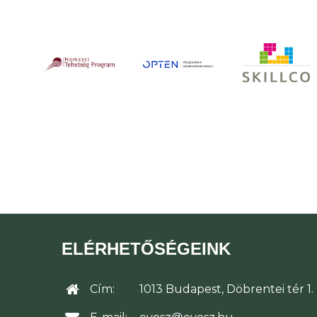
ELÉRHETŐSÉGEINK
Cím:
1013 Budapest, Döbrentei tér 1.