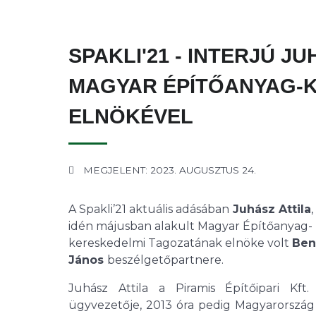
SPAKLI'21 - INTERJÚ J
MAGYAR ÉPÍTŐANYAG-
ELNÖKÉVEL
MEGJELENT: 2023. AUGUSZTUS 24.
A Spakli’21 aktuális adásában
Juhász Attila
idén májusban alakult Magyar Építőanyag-
kereskedelmi Tagozatának elnöke volt
Ben
János
beszélgetőpartnere.
Juhász Attila a Piramis Építőipari Kft.
ügyvezetője, 2013 óra pedig Magyarország