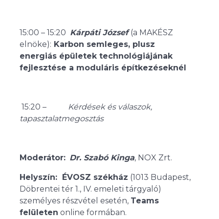
15:00 – 15:20
Kárpáti József
(a MAKÉSZ
elnöke):
Karbon semleges, plusz
energiás épületek technológiájának
fejlesztése a moduláris építkezéseknél
15:20 –
Kérdések és válaszok,
tapasztalatmegosztás
Moderátor:
Dr. Szabó Kinga
, NOX Zrt.
Helyszín: ÉVOSZ székház
(1013 Budapest,
Döbrentei tér 1., IV. emeleti tárgyaló)
személyes részvétel esetén,
Teams
felületen
online formában.