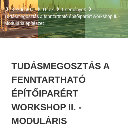
Kezdőoldal
Hírek
Események
Tudásmegosztás a fenntartható építőiparért workshop II. -
Moduláris építészet
TUDÁSMEGOSZTÁS A
FENNTARTHATÓ
ÉPÍTŐIPARÉRT
WORKSHOP II. -
MODULÁRIS