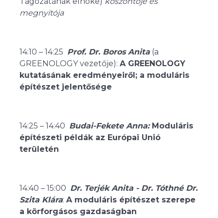
Tagozatának elnöke)
köszöntője és
megnyitója
14:10 – 14:25
Prof. Dr. Boros Anita
(a
GREENOLOGY vezetője):
A GREENOLOGY
kutatásának eredményeiről; a moduláris
építészet jelentősége
14:25 – 14:40
Budai-Fekete Anna:
Moduláris
építészeti példák az Európai Unió
területén
14:40 – 15:00
Dr. Terjék Anita - Dr. Tóthné Dr.
Szita Klára
:
A moduláris építészet szerepe
a körforgásos gazdaságban