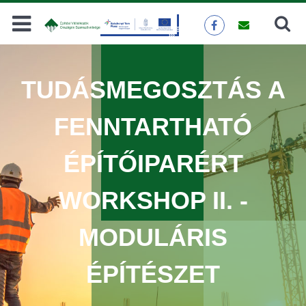
Keresés
KERESÉS
TUDÁSMEGOSZTÁS A
FENNTARTHATÓ
ÉPÍTŐIPARÉRT
WORKSHOP II. -
MODULÁRIS
ÉPÍTÉSZET