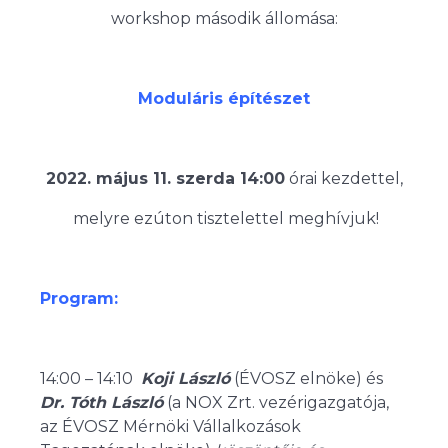
workshop második állomása:
Moduláris építészet
2022. május 11. szerda 14:00
órai kezdettel,
melyre ezúton tisztelettel meghívjuk!
Program:
14:00 – 14:10
Koji László
(ÉVOSZ elnöke) és
Dr. Tóth László
(a NOX Zrt. vezérigazgatója,
az ÉVOSZ Mérnöki Vállalkozások