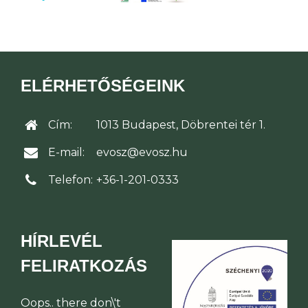
ELÉRHETŐSÉGEINK
Cím:
1013 Budapest, Döbrentei tér 1.
E-mail:
evosz@evosz.hu
Telefon:
+36-1-201-0333
HÍRLEVÉL
FELIRATKOZÁS
Oops.. there don\'t