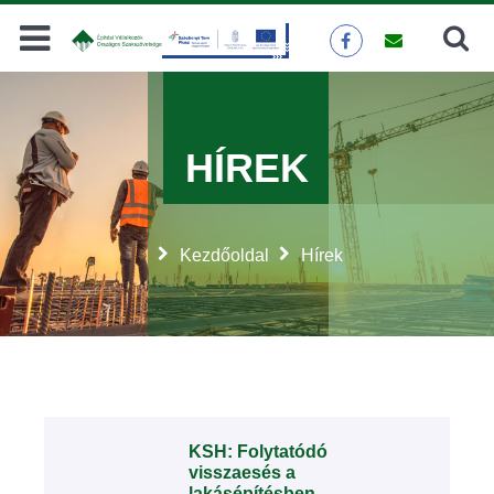
Keresés
KERESÉS
HÍREK
Kezdőoldal
Hírek
KSH: Folytatódó
visszaesés a
lakásépítésben