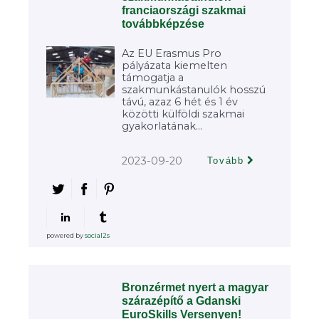
franciaországi szakmai
továbbképzése
Az EU Erasmus Pro
pályázata kiemelten
támogatja a
szakmunkástanulók hosszú
távú, azaz 6 hét és 1 év
közötti külföldi szakmai
gyakorlatának...
2023-09-20
Tovább
powered by
social2s
Bronzérmet nyert a magyar
szárazépítő a Gdanski
EuroSkills Versenyen!