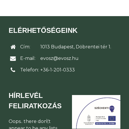
ELÉRHETŐSÉGEINK
Cím:
1013 Budapest, Döbrentei tér 1.
E-mail:
evosz@evosz.hu
Telefon:
+36-1-201-0333
HÍRLEVÉL
FELIRATKOZÁS
Oops.. there don\'t
appear to be any lists