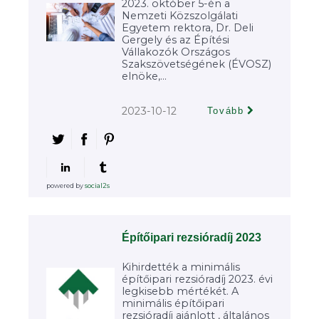
2023. október 5-én a
Nemzeti Közszolgálati
Egyetem rektora, Dr. Deli
Gergely és az Építési
Vállakozók Országos
Szakszövetségének (ÉVOSZ)
elnöke,...
2023-10-12
Tovább
powered by
social2s
Építőipari rezsióradíj 2023
Kihirdették a minimális
építőipari rezsióradíj 2023. évi
legkisebb mértékét. A
minimális építőipari
rezsióradíj ajánlott , általános