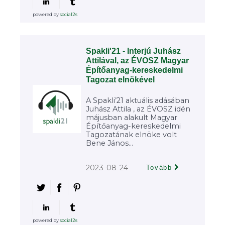
powered by
social2s
Spakli'21 - Interjú Juhász
Attilával, az ÉVOSZ Magyar
Építőanyag-kereskedelmi
Tagozat elnökével
A Spakli’21 aktuális adásában
Juhász Attila , az ÉVOSZ idén
májusban alakult Magyar
Építőanyag-kereskedelmi
Tagozatának elnöke volt
Bene János...
2023-08-24
Tovább
powered by
social2s