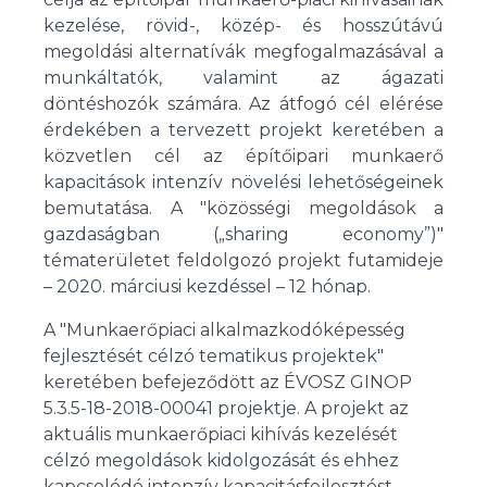
kezelése, rövid-, közép- és hosszútávú
megoldási alternatívák megfogalmazásával a
munkáltatók, valamint az ágazati
döntéshozók számára. Az átfogó cél elérése
érdekében a tervezett projekt keretében a
közvetlen cél az építőipari munkaerő
kapacitások intenzív növelési lehetőségeinek
bemutatása. A "közösségi megoldások a
gazdaságban („sharing economy”)"
tématerületet feldolgozó projekt futamideje
– 2020. márciusi kezdéssel – 12 hónap.
A "Munkaerőpiaci alkalmazkodóképesség
fejlesztését célzó tematikus projektek"
keretében befejeződött az ÉVOSZ GINOP
5.3.5-18-2018-00041 projektje. A projekt az
aktuális munkaerőpiaci kihívás kezelését
célzó megoldások kidolgozását és ehhez
kapcsolódó intenzív kapacitásfejlesztést