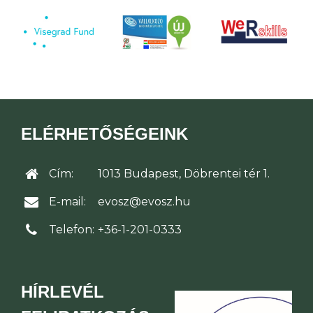
ELÉRHETŐSÉGEINK
Cím:
1013 Budapest, Döbrentei tér 1.
E-mail:
evosz@evosz.hu
Telefon:
+36-1-201-0333
HÍRLEVÉL