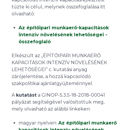
tűzte ki célul, melynek összefoglalása itt
olvasható:
Az építőipari munkaerő-kapacitások
intenzív növelésének lehetőségei -
összefoglaló
Elkészült az „ÉPÍTŐIPARI MUNKAERŐ
KAPACITÁSOK INTENZÍV NÖVELÉSÉNEK
LEHETŐSÉGEI” c. kutatási anyag
zárójelentése, a hozzá kapcsolódó
szakpolitikai ajánlatgyűjteménnyel.
A
kutatást
a GINOP-5.3.5-18-2018-00041
pályázat segítségével valósítottuk meg,
mely olvasható az alábbi linkeken:
magyar nyelven:
Az építőipari munkaerő
kapacitások intenzív növelésének