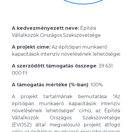
A kedvezményezett neve:
Építési
Vállalkozók Országos Szakszövetsége
A projekt címe:
Az építőipari munkaerő
kapacitások intenzív növelésének lehetőségei
A szerződött támogatás összege
: 39 631
000 Ft
A támogatás mértéke (%-ban)
: 100%
A projekt tartalmának bemutatása: "Az
építőipari munkaerő kapacitások intenzív
növelésének lehetőségei" című, az Építési
Vállalkozók Országos Szakszövetsége
(ÉVOSZ) által megvalósuló projekt átfogó
célja az építőipar munkaerő-piaci kihívásainak