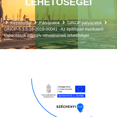
LEHETŐSÉGEI
Kezdőoldal
Pályázatok
GINOP pályázatok
GINOP-5.3.5-18-2018-00041 - Az építőipari munkaerő
kapacitások intenzív növelésének lehetőségei