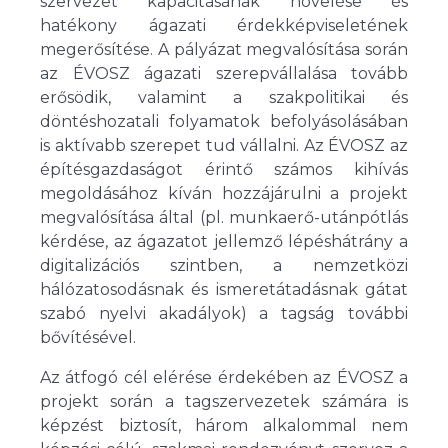
szervezet kapacitásának növelése és
hatékony ágazati érdekképviseletének
megerősítése. A pályázat megvalósítása során
az ÉVOSZ ágazati szerepvállalása tovább
erősödik, valamint a szakpolitikai és
döntéshozatali folyamatok befolyásolásában
is aktívabb szerepet tud vállalni. Az ÉVOSZ az
építésgazdaságot érintő számos kihívás
megoldásához kíván hozzájárulni a projekt
megvalósítása által (pl. munkaerő-utánpótlás
kérdése, az ágazatot jellemző lépéshátrány a
digitalizációs szintben, a nemzetközi
hálózatosodásnak és ismeretátadásnak gátat
szabó nyelvi akadályok) a tagság további
bővítésével.
Az átfogó cél elérése érdekében az ÉVOSZ a
projekt során a tagszervezetek számára is
képzést biztosít, három alkalommal nem