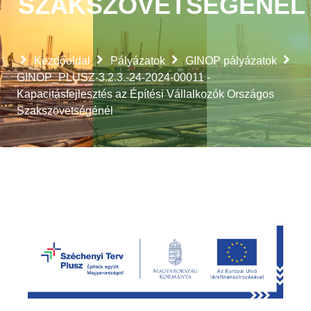
SZAKSZÖVETSÉGÉNÉL
Kezdőoldal
Pályázatok
GINOP pályázatok
GINOP_PLUSZ-3.2.3.-24-2024-00011 -
Kapacitásfejlesztés az Építési Vállalkozók Országos
Szakszövetségénél