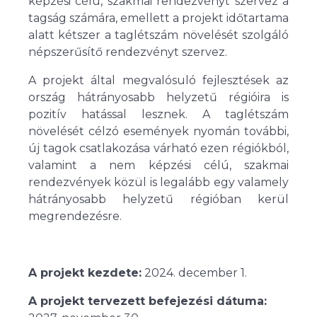
képzési célú, szakmai rendezvényt szervez a
tagság számára, emellett a projekt időtartama
alatt kétszer a taglétszám növelését szolgáló
népszerűsítő rendezvényt szervez.
A projekt által megvalósuló fejlesztések az
ország hátrányosabb helyzetű régióira is
pozitív hatással lesznek. A taglétszám
növelését célzó események nyomán további,
új tagok csatlakozása várható ezen régiókból,
valamint a nem képzési célú, szakmai
rendezvények közül is legalább egy valamely
hátrányosabb helyzetű régióban kerül
megrendezésre.
A projekt kezdete:
2024. december 1.
A projekt tervezett befejezési dátuma: