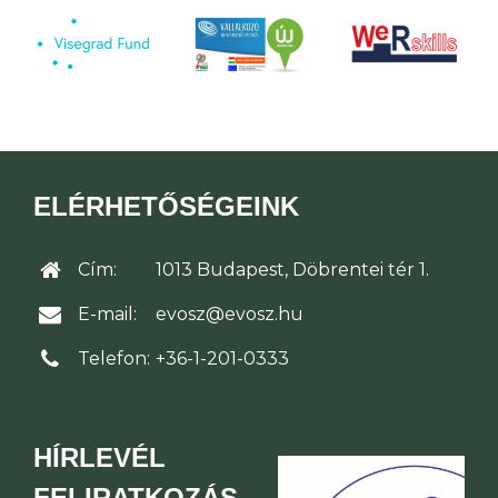
ELÉRHETŐSÉGEINK
Cím:
1013 Budapest, Döbrentei tér 1.
E-mail:
evosz@evosz.hu
Telefon:
+36-1-201-0333
HÍRLEVÉL
FELIRATKOZÁS