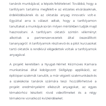
tanárok munkájával, a képzés feltételeivel. Továbbá, hogy a
tanfolyam tartalma megfelelt-e az előzetes elvárásaiknak,
érdeklődésüknek és az oktatási anyag innovatív volt-e.
Egyúttal arra is választ adtak, hogy a tanfolyamon
tanultakat a munkájuk során milyen mértékben tudják majd
hasznosítani. A tanfolyam oktatói szintén véleményt
alkottak a partnerszervezetek által összeállított
tananyagról. A tanfolyamok résztvevői és a pilot kurzusokat
tartó oktatók is rendkívül elégedettek voltak a tanfolyamok
anyagával.
A projekt keretében a Nyugat-Német Kézműves Kamara
munkatársai által kidolgozott SkillgApp applikáció, az
építőipari szakmát tanulók, a már végzett szakmunkások és
a szakiskolai tanárok számára teszi hozzáférhetővé a
projekt eredményeként elkészült anyagokat, az egyes
témakörhöz készített rövid videofilmeket és a négy
témakörre vonatkozó kvízkérdéseket.