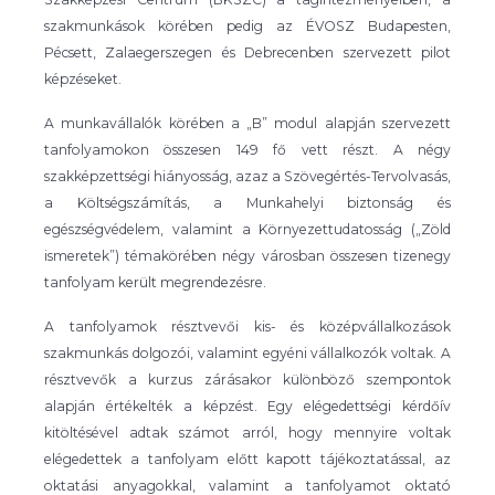
szakmunkások körében pedig az ÉVOSZ Budapesten,
Pécsett, Zalaegerszegen és Debrecenben szervezett pilot
képzéseket.
A munkavállalók körében a „B” modul alapján szervezett
tanfolyamokon összesen 149 fő vett részt. A négy
szakképzettségi hiányosság, azaz a Szövegértés-Tervolvasás,
a Költségszámítás, a Munkahelyi biztonság és
egészségvédelem, valamint a Környezettudatosság („Zöld
ismeretek”) témakörében négy városban összesen tizenegy
tanfolyam került megrendezésre.
A tanfolyamok résztvevői kis- és középvállalkozások
szakmunkás dolgozói, valamint egyéni vállalkozók voltak. A
résztvevők a kurzus zárásakor különböző szempontok
alapján értékelték a képzést. Egy elégedettségi kérdőív
kitöltésével adtak számot arról, hogy mennyire voltak
elégedettek a tanfolyam előtt kapott tájékoztatással, az
oktatási anyagokkal, valamint a tanfolyamot oktató