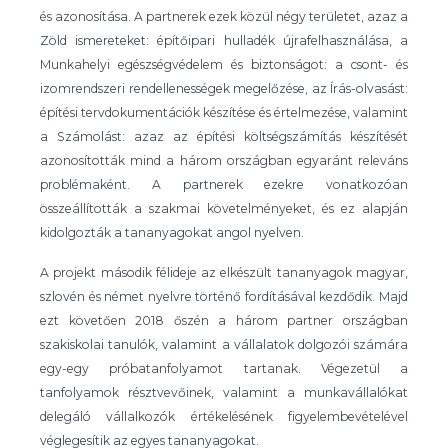
és azonosítása. A partnerek ezek közül négy területet, azaz a
Zöld ismereteket: építőipari hulladék újrafelhasználása, a
Munkahelyi egészségvédelem és biztonságot: a csont- és
izomrendszeri rendellenességek megelőzése, az Írás-olvasást:
építési tervdokumentációk készítése és értelmezése, valamint
a Számolást: azaz az építési költségszámítás készítését
azonosították mind a három országban egyaránt releváns
problémaként. A partnerek ezekre vonatkozóan
összeállították a szakmai követelményeket, és ez alapján
kidolgozták a tananyagokat angol nyelven.
A projekt második félideje az elkészült tananyagok magyar,
szlovén és német nyelvre történő fordításával kezdődik. Majd
ezt követően 2018 őszén a három partner országban
szakiskolai tanulók, valamint a vállalatok dolgozói számára
egy-egy próbatanfolyamot tartanak. Végezetül a
tanfolyamok résztvevőinek, valamint a munkavállalókat
delegáló vállalkozók értékelésének figyelembevételével
véglegesítik az egyes tananyagokat.