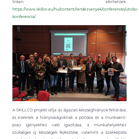
linken elérhetőek:
https://www.skillco.eu/hu/content/rendezvenyek/conferences/utolso-
konferencia/
A SKILLCO projekt célja az ágazati készséghiányok feltárása,
és ezeknek a hiányosságoknak a pótlása és a munkaerő-
piaci igényekhez való igazítása, a munkahelyekhez
szükséges új készségek fejlesztése, valamint a szakképzés