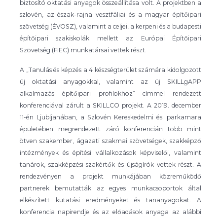
biztosító oktatási anyagok összeállítása volt. A projektben a
szlovén, az észak-rajna vesztfáliai és a magyar építőipari
szövetség (ÉVOSZ), valamint a celjei, a kerpeni és a budapesti
építőipari szakiskolák mellett az Európai Építőipari
Szövetség (FIEC) munkatársai vettek részt.
A „Tanulás és képzés a 4 készségterület számára kidolgozott
új oktatási anyagokkal, valamint az új SKILLgAPP
alkalmazás építőipari profilokhoz” címmel rendezett
konferenciával zárult a SKILLCO projekt. A 2019. december
11-én Ljubljanában, a Szlovén Kereskedelmi és Iparkamara
épületében megrendezett záró konferencián több mint
ötven szakember, ágazati szakmai szövetségek, szakképző
intézmények és építési vállalkozások képviselői, valamint
tanárok, szakképzési szakértők és újságírók vettek részt. A
rendezvényen a projekt munkájában közreműködő
partnerek bemutatták az egyes munkacsoportok által
elkészített kutatási eredményeket és tananyagokat. A
konferencia napirendje és az előadások anyaga az alábbi