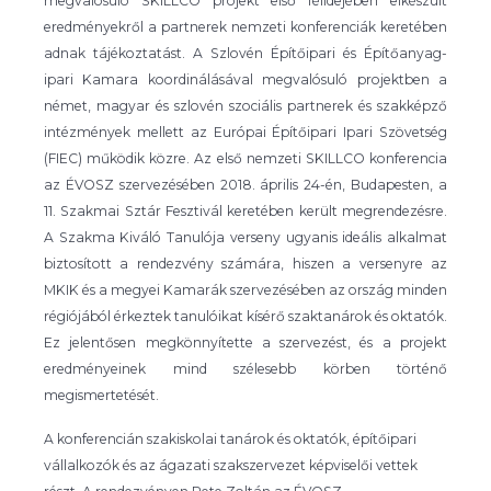
megvalósuló SKILLCO projekt első félidejében elkészült
eredményekről a partnerek nemzeti konferenciák keretében
adnak tájékoztatást. A Szlovén Építőipari és Építőanyag-
ipari Kamara koordinálásával megvalósuló projektben a
német, magyar és szlovén szociális partnerek és szakképző
intézmények mellett az Európai Építőipari Ipari Szövetség
(FIEC) működik közre. Az első nemzeti SKILLCO konferencia
az ÉVOSZ szervezésében 2018. április 24-én, Budapesten, a
11. Szakmai Sztár Fesztivál keretében került megrendezésre.
A Szakma Kiváló Tanulója verseny ugyanis ideális alkalmat
biztosított a rendezvény számára, hiszen a versenyre az
MKIK és a megyei Kamarák szervezésében az ország minden
régiójából érkeztek tanulóikat kísérő szaktanárok és oktatók.
Ez jelentősen megkönnyítette a szervezést, és a projekt
eredményeinek mind szélesebb körben történő
megismertetését.
A konferencián szakiskolai tanárok és oktatók, építőipari
vállalkozók és az ágazati szakszervezet képviselői vettek