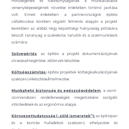
minőségének és hatékonyságának a munkavállalók
versenyképességének növelése érdekében történő javítása
volt. Ennek érdekében a partnerországok építési
vállalkozásai körében végzett felmérés alapján a projekt
keretében az alábbi négy képzettségi hiányosság pótlására
készült tananyag a szakiskolai tanulók és a szakmunkások
számára:
Szövegértés
: az építési a projekt dokumentációjának
olvasása/megértése, időtervek készítése
Költségszámítás:
építési projektek költségkalkulációjának
szakszerű elkészítése/értelmezése.
Munkahelyi biztonság és egészségvédelem
: a csont-
izomrendszeri rendellenességek megelőzésére szolgáló
intézkedések és az ergonómia alapjai.
Környezettudatosság („zöld ismeretek”):
az építőipari
és a bontási hulladékok szakszerű elhelyezése és