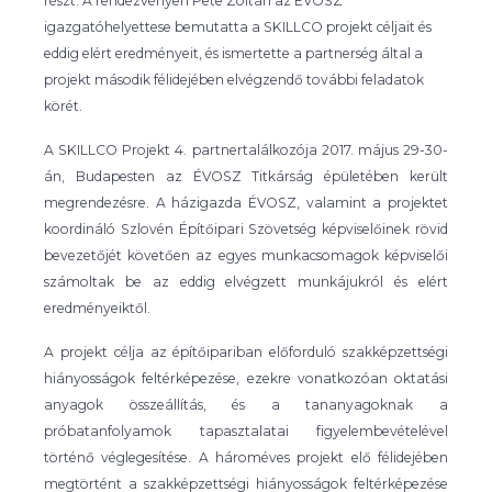
részt. A rendezvényen Pete Zoltán az ÉVOSZ
igazgatóhelyettese bemutatta a SKILLCO projekt céljait és
eddig elért eredményeit, és ismertette a partnerség által a
projekt második félidejében elvégzendő további feladatok
körét.
A SKILLCO Projekt 4. partnertalálkozója 2017. május 29-30-
án, Budapesten az ÉVOSZ Titkárság épületében került
megrendezésre. A házigazda ÉVOSZ, valamint a projektet
koordináló Szlovén Építőipari Szövetség képviselőinek rövid
bevezetőjét követően az egyes munkacsomagok képviselői
számoltak be az eddig elvégzett munkájukról és elért
eredményeiktől.
A projekt célja az építőipariban előforduló szakképzettségi
hiányosságok feltérképezése, ezekre vonatkozóan oktatási
anyagok összeállítás, és a tananyagoknak a
próbatanfolyamok tapasztalatai figyelembevételével
történő véglegesítése. A hároméves projekt elő félidejében
megtörtént a szakképzettségi hiányosságok feltérképezése