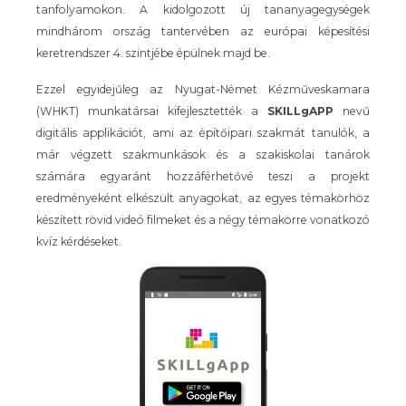
tanfolyamokon. A kidolgozott új tananyagegységek
mindhárom ország tantervében az európai képesítési
keretrendszer 4. szintjébe épülnek majd be.
Ezzel egyidejűleg az Nyugat-Német Kézműveskamara
(WHKT) munkatársai kifejlesztették a
SKILLgAPP
nevű
digitális applikációt, ami az építőipari szakmát tanulók, a
már végzett szakmunkások és a szakiskolai tanárok
számára egyaránt hozzáférhetővé teszi a projekt
eredményeként elkészült anyagokat, az egyes témakörhöz
készített rövid videó filmeket és a négy témakörre vonatkozó
kvíz kérdéseket.