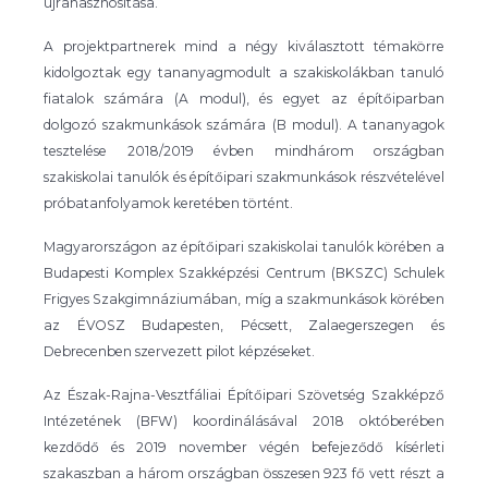
újrahasznosítása.
A projektpartnerek mind a négy kiválasztott témakörre
kidolgoztak egy tananyagmodult a szakiskolákban tanuló
fiatalok számára (A modul), és egyet az építőiparban
dolgozó szakmunkások számára (B modul). A tananyagok
tesztelése 2018/2019 évben mindhárom országban
szakiskolai tanulók és építőipari szakmunkások részvételével
próbatanfolyamok keretében történt.
Magyarországon az építőipari szakiskolai tanulók körében a
Budapesti Komplex Szakképzési Centrum (BKSZC) Schulek
Frigyes Szakgimnáziumában, míg a szakmunkások körében
az ÉVOSZ Budapesten, Pécsett, Zalaegerszegen és
Debrecenben szervezett pilot képzéseket.
Az Észak-Rajna-Vesztfáliai Építőipari Szövetség Szakképző
Intézetének (BFW) koordinálásával 2018 októberében
kezdődő és 2019 november végén befejeződő kísérleti
szakaszban a három országban összesen 923 fő vett részt a