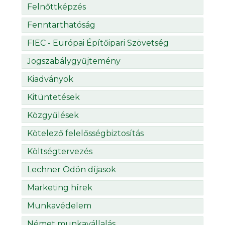
Felnőttképzés
Fenntarthatóság
FIEC - Európai Építőipari Szövetség
Jogszabálygyűjtemény
Kiadványok
Kitüntetések
Közgyűlések
Kötelező felelősségbiztosítás
Költségtervezés
Lechner Ödön díjasok
Marketing hírek
Munkavédelem
Német munkavállalás