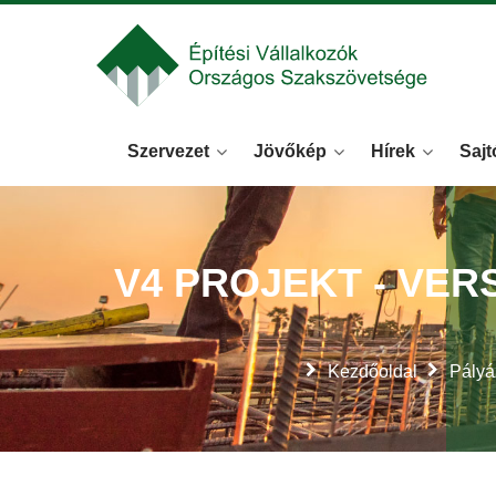
Szervezet
Jövőkép
Hírek
Sajt
V4 PROJEKT - VER
Kezdőoldal
Pályá