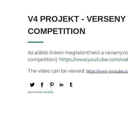
V4 PROJEKT - VERSENY 
COMPETITION
Az alábbi linken megtekinthető a versenyről 
competition):
https://www.youtube.com/w
The video can be viewed:
https://www.youtube.
powered by
social2s