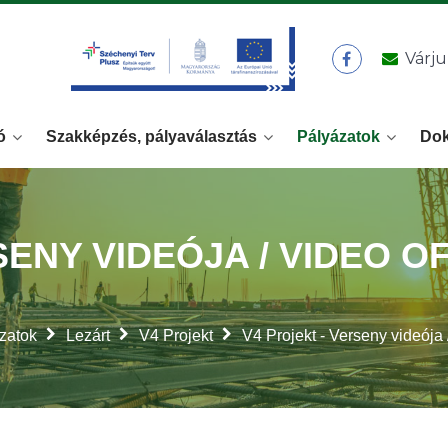
Várju
ó
Szakképzés, pályaválasztás
Pályázatok
Do
SENY VIDEÓJA / VIDEO O
zatok
Lezárt
V4 Projekt
V4 Projekt - Verseny videója 