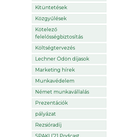
Kitüntetések
Közgyűlések
Kötelező
felelősségbiztosítás
Költségtervezés
Lechner Ödön díjasok
Marketing hírek
Munkavédelem
Német munkavállalás
Prezentációk
pályázat
Rezsióradíj
SPAKLI’21 Podcast