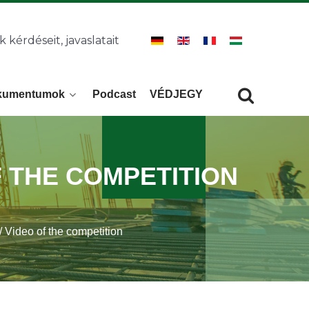
k kérdéseit, javaslatait
kumentumok
Podcast
VÉDJEGY
Keresés
KERESÉS
F THE COMPETITION
/ Video of the competition