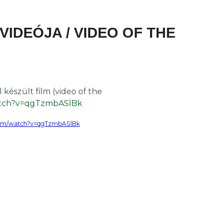
VIDEÓJA / VIDEO OF THE
készült film (video of the
atch?v=qgTzmbASlBk
com/watch?v=qgTzmbASlBk