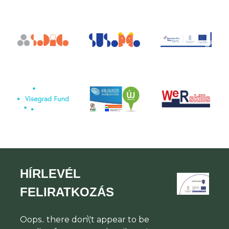
HÍRLEVÉL
FELIRATKOZÁS
Oops.. there don\'t appear to be