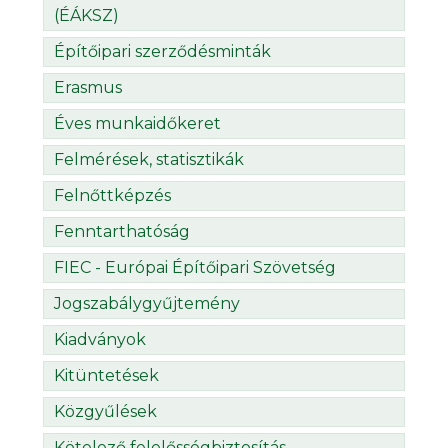
(ÉÁKSZ)
Építőipari szerződésminták
Erasmus
Éves munkaidőkeret
Felmérések, statisztikák
Felnőttképzés
Fenntarthatóság
FIEC - Európai Építőipari Szövetség
Jogszabálygyűjtemény
Kiadványok
Kitüntetések
Közgyűlések
Kötelező felelősségbiztosítás