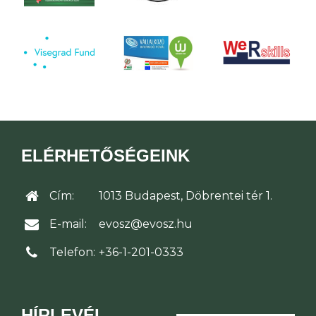
ELÉRHETŐSÉGEINK
Cím:
1013 Budapest, Döbrentei tér 1.
E-mail:
evosz@evosz.hu
Telefon:
+36-1-201-0333
HÍRLEVÉL