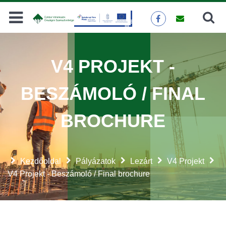
Keresés
KERESÉS
V4 PROJEKT -
BESZÁMOLÓ / FINAL
BROCHURE
Kezdőoldal
Pályázatok
Lezárt
V4 Projekt
V4 Projekt - Beszámoló / Final brochure