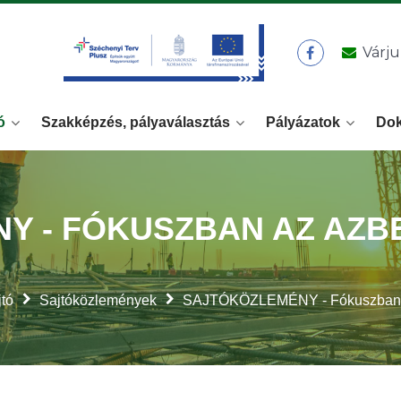
Várju
ó
Szakképzés, pályaválasztás
Pályázatok
Do
Y - FÓKUSZBAN AZ AZB
jtó
Sajtóközlemények
SAJTÓKÖZLEMÉNY - Fókuszban a