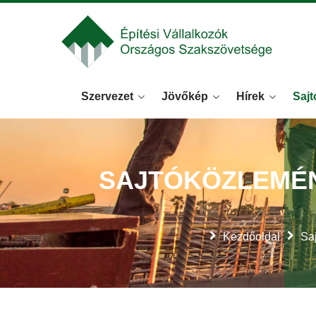
Szervezet
Jövőkép
Hírek
Sajt
SAJTÓKÖZLEMÉN
Kezdőoldal
Sa