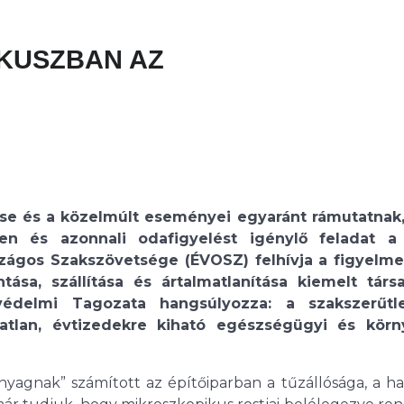
KUSZBAN AZ
se és a közelmúlt eseményei egyaránt rámutatnak
en és azonnali odafigyelést igénylő feladat a
szágos Szakszövetsége (ÉVOSZ) felhívja a figyelmet
sa, szállítása és ártalmatlanítása kiemelt társ
védelmi Tagozata hangsúlyozza: a szakszerűtl
tatlan, évtizedekre kiható egészségügyi és körn
nyagnak” számított az építőiparban a tűzállósága, a h