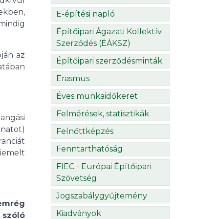
ndkívül
ekben,
E-építési napló
mindig
Építőipari Ágazati Kollektív
Szerződés (ÉÁKSZ)
pján az
Építőipari szerződésminták
atában
Erasmus
Éves munkaidőkeret
Felmérések, statisztikák
pangási
anatot)
Felnőttképzés
anciát
Fenntarthatóság
Kiemelt
FIEC - Európai Építőipari
Szövetség
Jogszabálygyűjtemény
nemrég
Kiadványok
 szóló