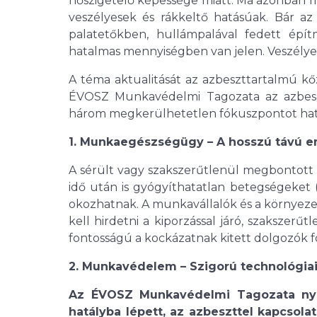
hőszigetelő képessége miatt. Ma azonban m
veszélyesek és rákkeltő hatásúak. Bár az
palatetőkben, hullámpalával fedett épí
hatalmas mennyiségben van jelen. Veszélyess
A téma aktualitását az azbeszttartalmú kő
ÉVOSZ Munkavédelmi Tagozata az azbeszt
három megkerülhetetlen fókuszpontot ha
1. Munkaegészségügy – A hosszú távú e
A sérült vagy szakszerűtlenül megbontott 
idő után is gyógyíthatatlan betegségeket (
okozhatnak. A munkavállalók és a környez
kell hirdetni a kiporzással járó, szakszer
fontosságú a kockázatnak kitett dolgozók f
2. Munkavédelem – Szigorú technológiai
Az ÉVOSZ Munkavédelmi Tagozata nyom
hatályba lépett, az azbeszttel kapcsol