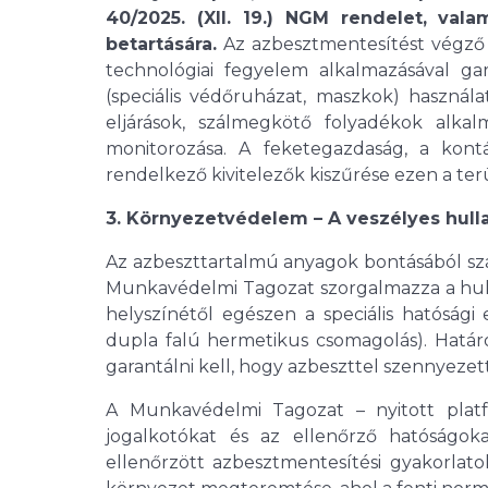
40/2025. (XII. 19.) NGM rendelet, va
betartására.
Az azbesztmentesítést végző
technológiai fegyelem alkalmazásával ga
(speciális védőruházat, maszkok) használa
eljárások, szálmegkötő folyadékok alka
monitorozása. A feketegazdaság, a kont
rendelkező kivitelezők kiszűrése ezen a ter
3. Környezetvédelem – A veszélyes hull
Az azbeszttartalmú anyagok bontásából sz
Munkavédelmi Tagozat szorgalmazza a hull
helyszínétől egészen a speciális hatósági e
dupla falú hermetikus csomagolás). Határoz
garantálni kell, hogy azbeszttel szennyeze
A Munkavédelmi Tagozat – nyitott platfor
jogalkotókat és az ellenőrző hatóságok
ellenőrzött azbesztmentesítési gyakorlatok