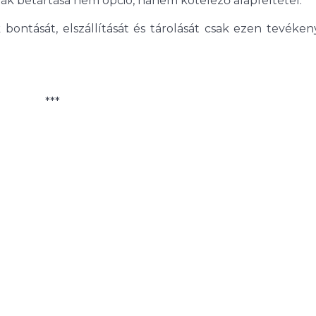
ák betartása nem opció, hanem kötelező alapfeltétel.
ontását, elszállítását és tárolását csak ezen tevéken
***