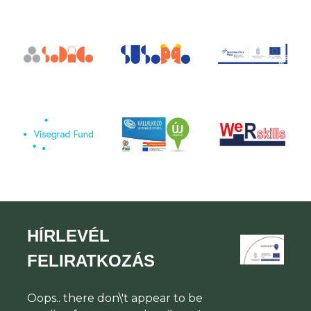
HÍRLEVÉL
FELIRATKOZÁS
Oops.. there don\'t appear to be