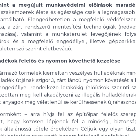
lamint a megújult munkavédelmi előírások maradé
 szakemberek élete és egészsége csak a legmagasabb 
rantálható. Elengedhetetlen a megfelelő védőfelszer
ta, a zárt rendszerű mentesítési technológiák (nedves
lmazása), valamint a munkaterület levegőjének foly
árok és a megfelelő engedéllyel, illetve gépparkk
ületen szó szerint életbevágó.
adékok felelős és nyomon követhető kezelése
ármazó törmelék kiemelten veszélyes hulladéknak minő
adék útjának szigorú, zárt láncú nyomon követését a 
ngedéllyel rendelkező lerakókig (előírások szerinti szá
ottan meg kell akadályozni az illegális hulladéklerak
tt anyagok még véletlenül se kerülhessenek újrahasznosí
mként – arra hívja fel az építőipar felelős szerepl
at, hogy közösen lépjenek fel a minőségi, biztonsá
 általánossá tétele érdekében. Céljuk egy olyan tiszt