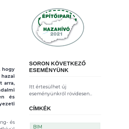
SORON KÖVETKEZŐ
, hogy
ESEMÉNYÜNK
 hazai
 arra,
Itt értesülhet új
adalmi
eseményünkről rövidesen...
en és
yezeti
CÍMKÉK
ang- és
BIM