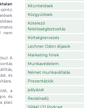
ktalan
Kitüntetések
szintű
Közgyűlések
elések
ítéses
Kötelező
amatos
felelősségbiztosítás
al nem
Költségtervezés
Lechner Ödön díjasok
Marketing hírek
sül. A
Munkavédelem
bontás
llítás,
Német munkavállalás
ást, és
Prezentációk
tásra.
pályázat
őit, a
gos és
Rezsióradíj
a piaci
SPAKLI’21 Podcast