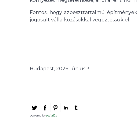
környezet megteremtése, ahol a fenti norm
Fontos, hogy azbeszttartalmú építmények b
jogosult vállalkozásokkal végeztessük el.
Budapest, 2026. június 3.
powered by
social2s