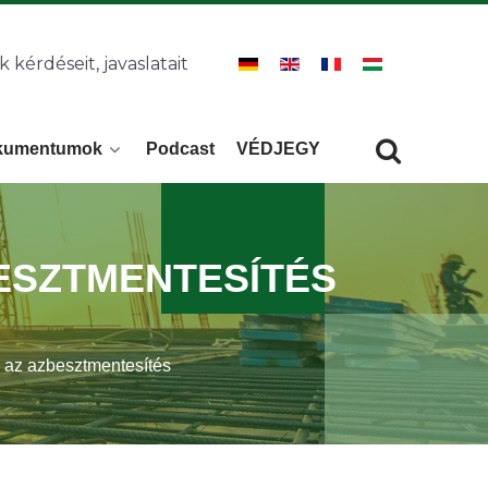
k kérdéseit, javaslatait
kumentumok
Podcast
VÉDJEGY
Keresés
KERESÉS
ESZTMENTESÍTÉS
z azbesztmentesítés