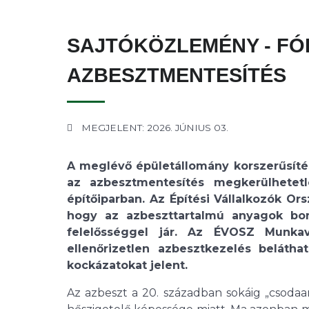
SAJTÓKÖZLEMÉNY - FÓ
AZBESZTMENTESÍTÉS
MEGJELENT: 2026. JÚNIUS 03.
A meglévő épületállomány korszerűsíté
az azbesztmentesítés megkerülhetetl
építőiparban. Az Építési Vállalkozók Or
hogy az azbeszttartalmú anyagok bontá
felelősséggel jár. Az ÉVOSZ Munka
ellenőrizetlen azbesztkezelés belátha
kockázatokat jelent.
Az azbeszt a 20. században sokáig „csodaa