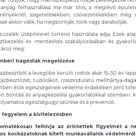
ár tudjuk, hogy mikroszkopikus rostjai belélegezve re
 anyag felhasználása ma már tilos, a meglévő épület
tményeknél, szigetelésekben, csővezetékekben még 
é akkor válik, ha megbontják, törik vagy darabolják.
zúzalék útépítésnél történő használata adja. Ezek ala
kezelés és -mentesítés szabályozásában és gyakorl
tároz meg:
mberi tragédiák megelőzése
azbesztből a levegőbe kerülő rostok akár 15-30 év lap
azbesztózist, tüdőrákot, rosszindulatú mellhártya-dag
etben élők egészségének védelme érdekében zéró toler
űtlen bontási és anyagkezelési gyakorlatokkal szemben. 
olyamatos egészségügyi szűrése és a prevenció.
 fegyelem a kivitelezésben
atékosan felhívja az érintettek figyelmét a 
atos kockázatoknak kitett munkavállalók védelméről