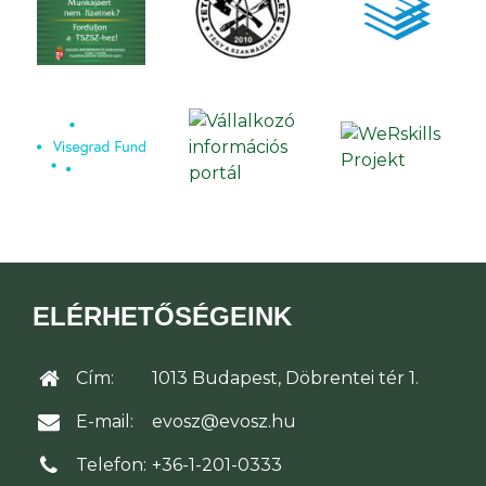
ELÉRHETŐSÉGEINK
Cím:
1013 Budapest, Döbrentei tér 1.
E-mail:
evosz@evosz.hu
Telefon:
+36-1-201-0333