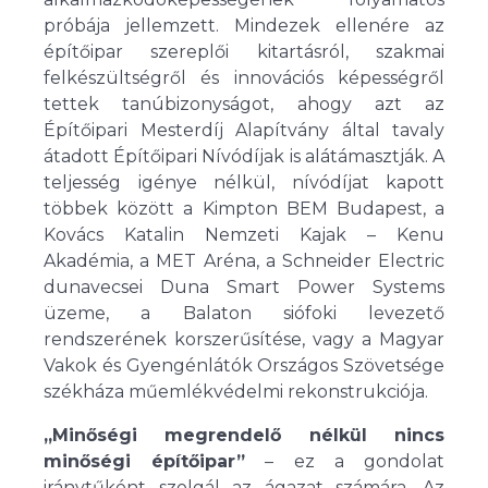
próbája jellemzett. Mindezek ellenére az
építőipar szereplői kitartásról, szakmai
felkészültségről és innovációs képességről
tettek tanúbizonyságot, ahogy azt az
Építőipari Mesterdíj Alapítvány által tavaly
átadott Építőipari Nívódíjak is alátámasztják. A
teljesség igénye nélkül, nívódíjat kapott
többek között a Kimpton BEM Budapest, a
Kovács Katalin Nemzeti Kajak – Kenu
Akadémia, a MET Aréna, a Schneider Electric
dunavecsei Duna Smart Power Systems
üzeme, a Balaton siófoki levezető
rendszerének korszerűsítése, vagy a Magyar
Vakok és Gyengénlátók Országos Szövetsége
székháza műemlékvédelmi rekonstrukciója.
„Minőségi megrendelő nélkül nincs
minőségi építőipar”
– ez a gondolat
iránytűként szolgál az ágazat számára. Az