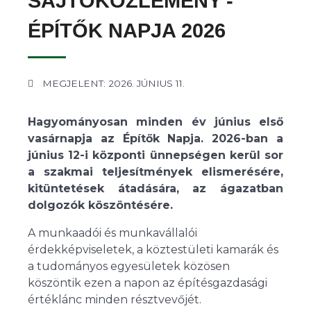
SAJTÓKÖZLEMÉNY -
ÉPÍTŐK NAPJA 2026
MEGJELENT: 2026. JÚNIUS 11.
Hagyományosan minden év június első
vasárnapja az Építők Napja. 2026-ban a
június 12-i központi ünnepségen kerül sor
a szakmai teljesítmények elismerésére,
kitüntetések átadására, az ágazatban
dolgozók köszöntésére.
A munkaadói és munkavállalói
érdekképviseletek, a köztestületi kamarák és
a tudományos egyesületek közösen
köszöntik ezen a napon az építésgazdasági
értéklánc minden résztvevőjét.