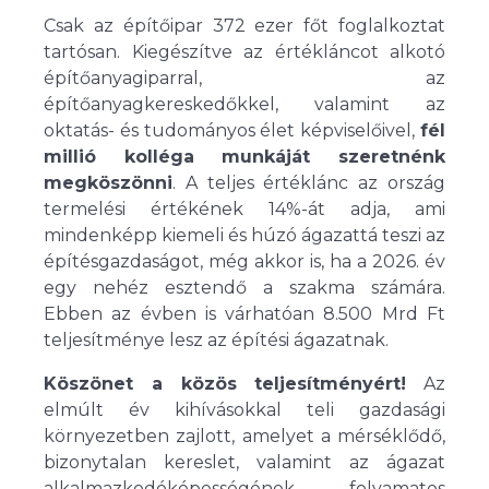
Csak az építőipar 372 ezer főt foglalkoztat
tartósan. Kiegészítve az értékláncot alkotó
építőanyagiparral, az
építőanyagkereskedőkkel, valamint az
oktatás- és tudományos élet képviselőivel,
fél
millió kolléga munkáját szeretnénk
megköszönni
. A teljes értéklánc az ország
termelési értékének 14%-át adja, ami
mindenképp kiemeli és húzó ágazattá teszi az
építésgazdaságot, még akkor is, ha a 2026. év
egy nehéz esztendő a szakma számára.
Ebben az évben is várhatóan 8.500 Mrd Ft
teljesítménye lesz az építési ágazatnak.
Köszönet a közös teljesítményért!
Az
elmúlt év kihívásokkal teli gazdasági
környezetben zajlott, amelyet a mérséklődő,
bizonytalan kereslet, valamint az ágazat
alkalmazkodóképességének folyamatos