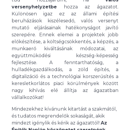
versenyhelyzetbe
hozza az ágazatot.
Különösen igaz ez az állami építési
beruházások kiszélesedő, valós versenyt
mutató eljárásainak hatékonyságot javító
szerepére. Ennek elemei a projektek jobb
előkészítése, a költségcsökkentés, a képzés, a
munkaerő kiváltásának módozatai, az
együttműködési készség-képesség
fejlesztése. A fenntarthatóság, a
hulladékgazdálkodás, a zöld építés, a
digitalizáció és a technológiai korszerűsítés a
keresletkorlátos piaci körülmények között
nagy kihívás elé állítja az ágazatban
vállalkozókat!
Mindezekhez kívánunk kitartást a szakmától,
és tudatos megrendelők sokaságát, akik
mindezt igénylik és kérik az ágazattól!
Az
Építők Napján köszönetet szeretnénk