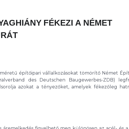
YAGHIÁNY FÉKEZI A NÉMET
ÚRÁT
s méretű építőipari vállalkozásokat tömörítő Német Épít
tralverband des Deutschen Baugewerbes-ZDB) legfr
sorolja azokat a tényezőket, amelyek fékezőleg hat
 áremelkedés figyelhető meg különösen az acél- és a f