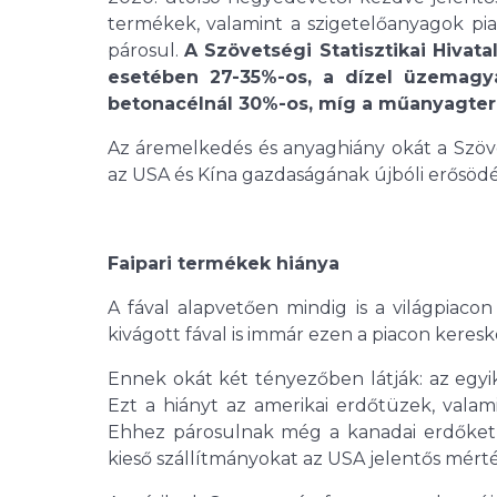
termékek, valamint a szigetelőanyagok pi
párosul.
A Szövetségi Statisztikai Hivata
esetében 27-35%-os, a dízel üzemagy
betonacélnál 30%-os, míg a műanyagte
Az áremelkedés és anyaghiány okát a Szöv
az USA és Kína gazdaságának újbóli erősödés
Faipari termékek hiánya
A fával alapvetően mindig is a világpiac
kivágott fával is immár ezen a piacon keres
Ennek okát két tényezőben látják: az egyi
Ezt a hiányt az amerikai erdőtüzek, valami
Ehhez párosulnak még a kanadai erdőket
kieső szállítmányokat az USA jelentős mér