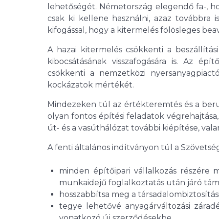
lehetőségét. Németország elegendő fa-, hom
csak ki kellene használni, azaz továbbra 
kifogással, hogy a kitermelés fölösleges b
A hazai kitermelés csökkenti a beszállít
kibocsátásának visszafogására is. Az épí
csökkenti a nemzetközi nyersanyagpiactól
kockázatok mértékét.
Mindezeken túl az értékteremtés és a beru
olyan fontos építési feladatok végrehajtása
út- és a vasúthálózat további kiépítése, val
A fenti általános indítványon túl a Szövetsé
minden építőipari vállalkozás részére m
munkaidejű foglalkoztatás után járó tá
hosszabbítsa meg a társadalombiztosítás
tegye lehetővé anyagárváltozási zárad
vonatkozó új szerződésekbe