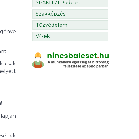
SPAKLI’21 Podcast
Szakképzés
Tűzvédelem
igénye
V4-ek
nt.
k csak
helyett
é
lapján
lésének