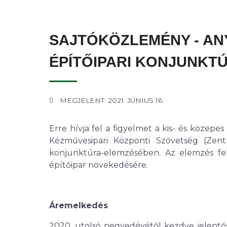
SAJTÓKÖZLEMÉNY - AN
ÉPÍTŐIPARI KONJUNKT
MEGJELENT: 2021. JÚNIUS 16.
Erre hívja fel a figyelmet a kis- és közepe
Kézművesipari Központi Szövetség (Zen
konjunktúra-elemzésében. Az elemzés fel
építőipar növekedésére.
Áremelkedés
2020. utolsó negyedévétől kezdve jelentős