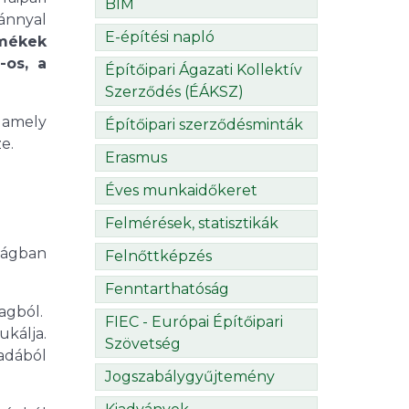
BIM
ánnyal
E-építési napló
rmékek
-os, a
Építőipari Ágazati Kollektív
Szerződés (ÉÁKSZ)
 amely
Építőipari szerződésminták
e.
Erasmus
Éves munkaidőkeret
Felmérések, statisztikák
zágban
Felnőttképzés
Fenntarthatóság
agból.
FIEC - Európai Építőipari
ukálja.
Szövetség
adából
Jogszabálygyűjtemény