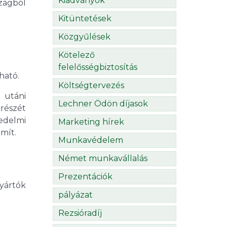
Kiadványok
zágból
Kitüntetések
Közgyűlések
Kötelező
felelősségbiztosítás
ható.
Költségtervezés
 utáni
Lechner Ödön díjasok
részét
edelmi
Marketing hírek
mít.
Munkavédelem
Német munkavállalás
Prezentációk
gyártók
pályázat
Rezsióradíj