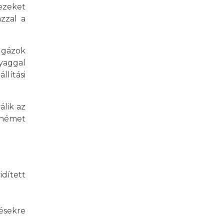
 ezeket
zzal a
 gázok
yaggal
lítási
álik az
a német
idített
ésekre