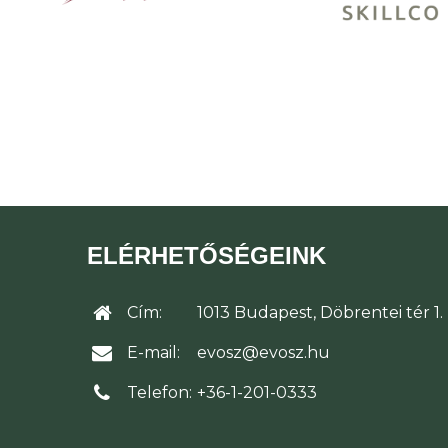
ELÉRHETŐSÉGEINK
Cím:
1013 Budapest, Döbrentei tér 1.
E-mail:
evosz@evosz.hu
Telefon:
+36-1-201-0333