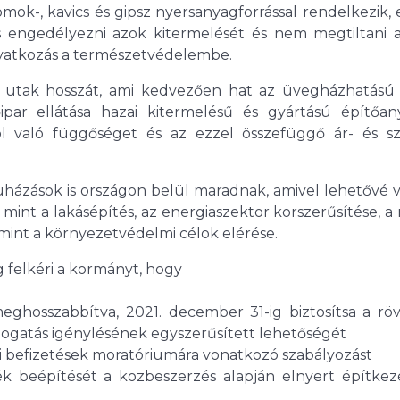
ok-, kavics és gipsz nyersanyagforrással rendelkezik,
is engedélyezni azok kitermelését és nem megtiltani a
eavatkozás a természetvédelembe.
ási utak hosszát, ami kedvezően hat az üvegházhatású
tőipar ellátása hazai kitermelésű és gyártású építőan
 való függőséget és az ezzel összefüggő ár- és szál
házások is országon belül maradnak, amivel lehetővé v
, mint a lakásépítés, az energiaszektor korszerűsítése, 
amint a környezetvédelmi célok elérése.
g felkéri a kormányt, hogy
eghosszabbítva, 2021. december 31-ig biztosítsa a röv
mogatás igénylésének egyszerűsített lehetőségét
i befizetések moratóriumára vonatkozó szabályozást
ék beépítését a közbeszerzés alapján elnyert építkez