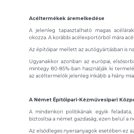
Acéltermékek áremelkedése
A jelenleg tapasztalható magas acélár
okozza. A korábbi acélexportőrből mára acél
Az építőipar mellett az autógyártásban is 
Ugyanakkor azonban az európai, elsősorban
mintegy 80-85%-ban használják ki termelés
az acéltermelők jelenleg inkább a hiány mi
A Német Építőipari-Kézművesipari Közpo
A mindenkori politikának egyik feladata,
biztosítsa a német gazdaság, ezen belül a n
Az elsődleges nyersanyagok esetében ez azt 