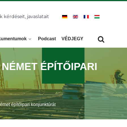
k kérdéseit, javaslatait
kumentumok
Podcast
VÉDJEGY
Keresés
KERESÉS
 NÉMET ÉPÍTŐIPARI
émet építőipari konjunktúrát