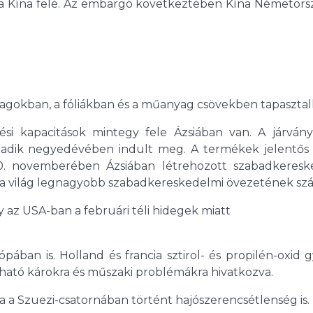
a Kína felé. Az embargó következtében Kína Németors
yagokban, a fóliákban és a műanyag csövekben tapasztal
si kapacitások mintegy fele Ázsiában van. A járvány
madik negyedévében indult meg. A termékek jelentős 
 novemberében Ázsiában létrehozott szabadkeresk
 a világ legnagyobb szabadkereskedelmi övezetének szá
gy az USA-ban a februári téli hidegek miatt
ában is. Holland és francia sztirol- és propilén-oxid 
ható károkra és műszaki problémákra hivatkozva.
ta a Szuezi-csatornában történt hajószerencsétlenség is.