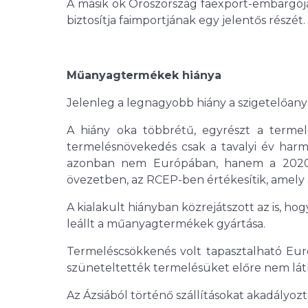
A másik ok Oroszország faexport-embargój
biztosítja faimportjának egy jelentős részét.
Műanyagtermékek hiánya
Jelenleg a legnagyobb hiány a szigetelőan
A hiány oka többrétű, egyrészt a termelé
termelésnövekedés csak a tavalyi év har
azonban nem Európában, hanem a 2020.
övezetben, az RCEP-ben értékesítik, amely
A kialakult hiányban közrejátszott az is, ho
leállt a műanyagtermékek gyártása.
Termeléscsökkenés volt tapasztalható Európ
szüneteltették termelésüket előre nem lát
Az Ázsiából történő szállításokat akadályoz