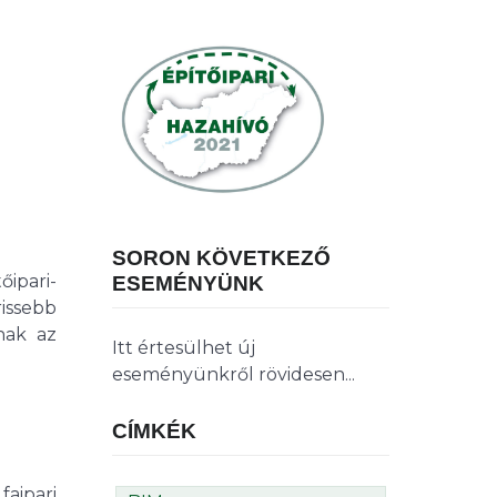
SORON KÖVETKEZŐ
őipari-
ESEMÉNYÜNK
issebb
nak az
Itt értesülhet új
eseményünkről rövidesen...
CÍMKÉK
aipari