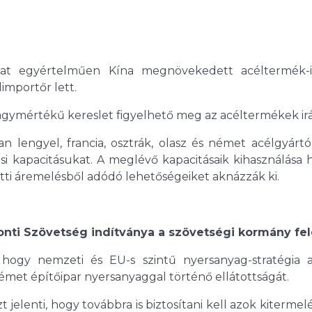
akat egyértelműen Kína megnövekedett acéltermék-
importőr lett.
nagymértékű kereslet figyelhető meg az acéltermékek irá
 lengyel, francia, osztrák, olasz és német acélgyártó
i kapacitásukat. A meglévő kapacitásaik kihasználása 
atti áremelésből adódó lehetőségeiket aknázzák ki.
nti Szövetség indítványa a szövetségi kormány fel
 hogy nemzeti és EU-s szintű nyersanyag-stratégia a
émet építőipar nyersanyaggal történő ellátottságát.
jelenti, hogy továbbra is biztosítani kell azok kiterme