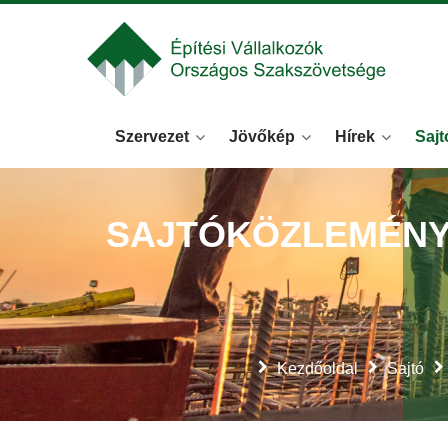
Szervezet
Jövőkép
Hírek
Sajt
SAJTÓKÖZLEMÉNY -
Kezdőoldal
Sajtó