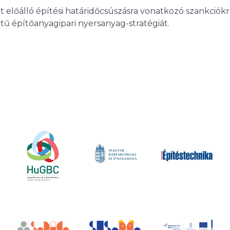
t előálló építési határidőcsúszásra vonatkozó szankciókr
tű építőanyagipari nyersanyag-stratégiát.