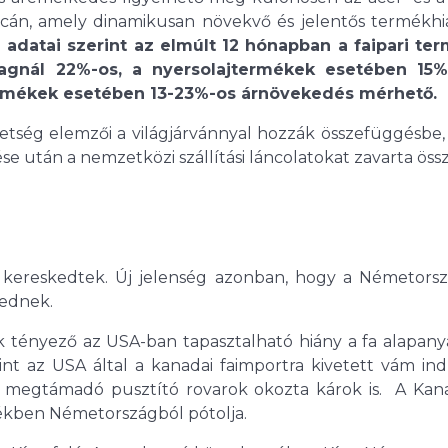
acán, amely dinamikusan növekvő és jelentős termékhi
l adatai szerint az elmúlt 12 hónapban a faipari te
agnál 22%-os, a nyersolajtermékek esetében 15%
rmékek esetében 13-23%-os árnövekedés mérhető.
etség elemzői a világjárvánnyal hozzák összefüggésbe,
e után a nemzetközi szállítási láncolatokat zavarta össz
on kereskedtek. Új jelenség azonban, hogy a Németors
kednek.
k tényező az USA-ban tapasztalható hiány a fa alapany
nt az USA által a kanadai faimportra kivetett vám ind
 megtámadó pusztító rovarok okozta károk is. A Kan
tékben Németországból pótolja.