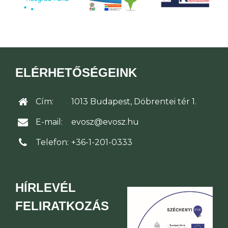
ELÉRHETŐSÉGEINK
Cím:
1013 Budapest, Döbrentei tér 1.
E-mail:
evosz@evosz.hu
Telefon:
+36-1-201-0333
HÍRLEVÉL
FELIRATKOZÁS