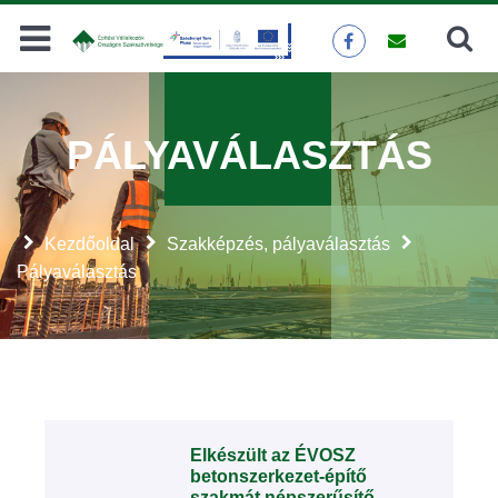
Keresés
KERESÉS
PÁLYAVÁLASZTÁS
Kezdőoldal
Szakképzés, pályaválasztás
Pályaválasztás
Elkészült az ÉVOSZ
betonszerkezet-építő
szakmát népszerűsítő