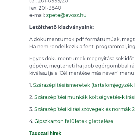
tel: 201-0333/20
fax: 201-3840
e-mail:
zpete@evosz.hu
Letölthetõ kiadványaink:
A dokumentumok pdf formátumúak, megtek
Ha nem rendelkezik a fenti programmal, ing
Egyes dokumentumok megnyitása sok idõt ve
gépére, megteheti ha jobb egérgombbal r
kiválasztja a 'Cél mentése más néven' menü
1.
Szárazépítési ismeretek (tartalomjegyzék 
2.
Szárazépítési munkák költségvetés-kiírás
3.
Szárazépítési kiírási szövegek és normák 
4.
Gipszkarton felületek glettelése
Tagozati hírek