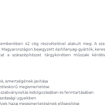
emberében 42 cég részvételével alakult meg. A sze
t, Magyarországon bejegyzett építõanyag-gyártók, kere
zat a szárazépítészet tárgykörében mûszaki kérdé
k, ismertségének javítása
 széleskörû megismertetése
s szabványosítás kidolgozásában és fenntartásában
 gazdasági ügyekben
elvek hazai megismertetésének elõsegítése