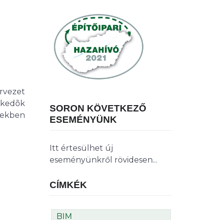
rvezet
skedõk
SORON KÖVETKEZŐ
sekben
ESEMÉNYÜNK
Itt értesülhet új
eseményünkről rövidesen...
CÍMKÉK
BIM