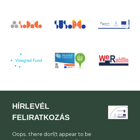
HÍRLEVÉL
FELIRATKOZÁS
Oops.. there don\'t appear to be