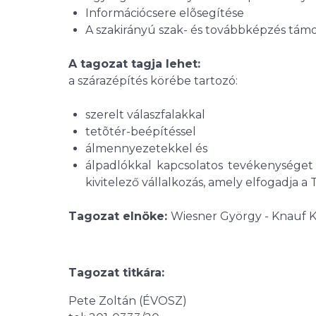
Információcsere elõsegítése
A szakirányú szak- és továbbképzés tám
A tagozat tagja lehet:
a szárazépítés körébe tartozó:
szerelt válaszfalakkal
tetõtér-beépítéssel
álmennyezetekkel és
álpadlókkal kapcsolatos tevékenységet 
kivitelező vállalkozás, amely elfogadja a
Tagozat elnöke:
Wiesner György - Knauf K
Tagozat titkára:
Pete Zoltán (ÉVOSZ)