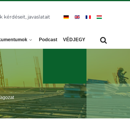
k kérdéseit, javaslatait
kumentumok
Podcast
VÉDJEGY
Keresés
KERESÉS
Tagozat