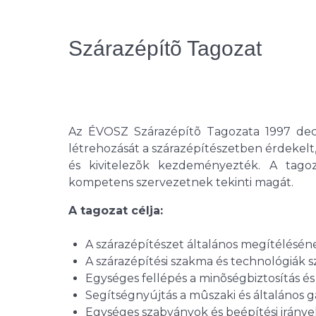
Szárazépítõ Tagozat
Az ÉVOSZ Szárazépítõ Tagozata 1997 dec
létrehozását a szárazépítészetben érdekel
és kivitelezõk kezdeményezték. A tago
kompetens szervezetnek tekinti magát.
A tagozat célja:
A szárazépítészet általános megítéléséne
A szárazépítési szakma és technológiák
Egységes fellépés a minõségbiztosítás é
Segítségnyújtás a mûszaki és általános
Egységes szabványok és beépítési irány