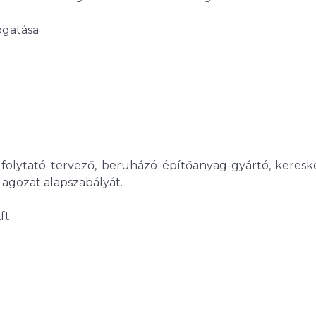
ogatása
folytató tervező, beruházó építőanyag-gyártó, keresk
 Tagozat alapszabályát.
ft.