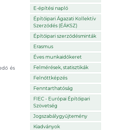
E-építési napló
Építőipari Ágazati Kollektív
Szerződés (ÉÁKSZ)
Építőipari szerződésminták
Erasmus
Éves munkaidőkeret
Felmérések, statisztikák
edő és
Felnőttképzés
Fenntarthatóság
FIEC - Európai Építőipari
Szövetség
Jogszabálygyűjtemény
Kiadványok