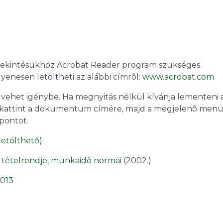
intésükhöz Acrobat Reader program szükséges.
yenesen letöltheti az alábbi címrõl:
www.acrobat.com
het igénybe. Ha megnyitás nélkül kívánja lementeni a
ákattint a dokumentum címére, majd a megjelenõ men
pontot.
letölthető)
i tételrendje, munkaidõ normái
(2002.)
2013