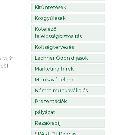
Kitüntetések
Közgyűlések
Kötelező
felelősségbiztosítás
Költségtervezés
Lechner Ödön díjasok
 saját
übõl
Marketing hírek
Munkavédelem
Német munkavállalás
Prezentációk
pályázat
Rezsióradíj
SPAKLI’21 Podcast