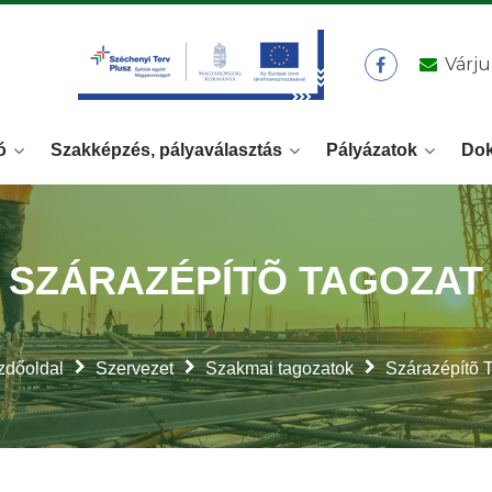
Várju
ó
Szakképzés, pályaválasztás
Pályázatok
Do
SZÁRAZÉPÍTÕ TAGOZAT
zdőoldal
Szervezet
Szakmai tagozatok
Szárazépítõ 