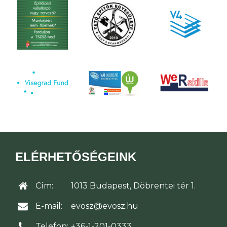
ELÉRHETŐSÉGEINK
Cím:
1013 Budapest, Döbrentei tér 1.
E-mail:
evosz@evosz.hu
Telefon:
+36-1-201-0333