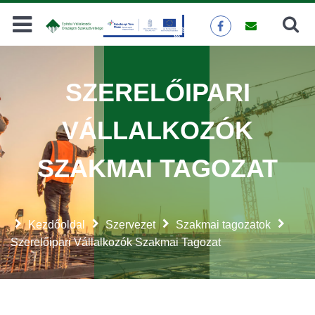
Keresés
KERESÉS
SZERELŐIPARI
VÁLLALKOZÓK
SZAKMAI TAGOZAT
Kezdőoldal
Szervezet
Szakmai tagozatok
Szerelőipari Vállalkozók Szakmai Tagozat