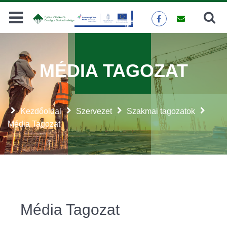
Keresés
KERESÉS
MÉDIA TAGOZAT
Kezdőoldal
Szervezet
Szakmai tagozatok
Média Tagozat
Média Tagozat