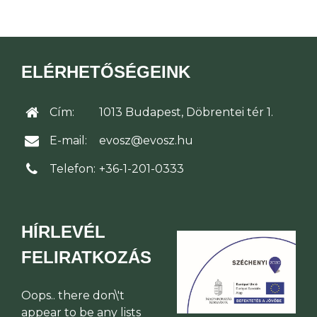
ELÉRHETŐSÉGEINK
Cím:
1013 Budapest, Döbrentei tér 1.
E-mail:
evosz@evosz.hu
Telefon:
+36-1-201-0333
HÍRLEVÉL
FELIRATKOZÁS
Oops.. there don\'t
appear to be any lists