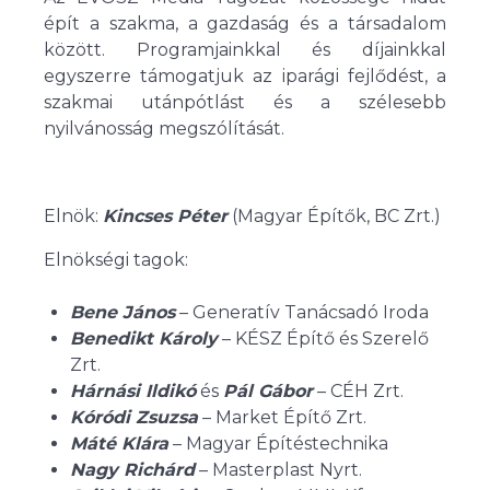
épít a szakma, a gazdaság és a társadalom
között. Programjainkkal és díjainkkal
egyszerre támogatjuk az iparági fejlődést, a
szakmai utánpótlást és a szélesebb
nyilvánosság megszólítását.
Elnök:
Kincses Péter
(Magyar Építők, BC Zrt.)
Elnökségi tagok:
Bene János
– Generatív Tanácsadó Iroda
B
enedikt Károly
– KÉSZ Építő és Szerelő
Zrt.
Hárnási Ildikó
és
Pál Gábor
– CÉH Zrt.
Kóródi Zsuzsa
– Market Építő Zrt.
Máté Klára
– Magyar Építéstechnika
Nagy Richárd
– Masterplast Nyrt.