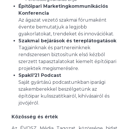
Építőipari Marketingkommunikációs
Konferencia
Az ágazat vezető szakmai fórumaként
évente bemutatjuk a legjobb
gyakorlatokat, trendeket és innovációkat.
Szakmai bejárások és tereplátogatások
Tagjainknak és partnereinknek
rendszeresen biztosítunk első kézből
szerzett tapasztalatokat kiemelt építőipari
projektek megismerésére.
Spakli'21 Podcast
Saját gyártású podcastunkban iparági
szakemberekkel beszélgetünk az
építőipar kulisszatitkairól, kihívásairól és
jövőjéről.
Közösség és érték
Az ÉVOSZ Média Tagozat közössége hidat