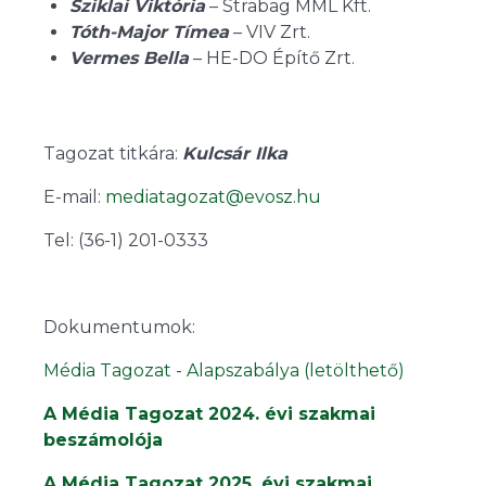
Sziklai Viktória
– Strabag MML Kft.
Tóth-Major Tímea
– VIV Zrt.
Vermes Bella
– HE-DO Építő Zrt.
Tagozat titkára:
Kulcsár Ilka
E-mail:
mediatagozat@evosz.hu
Tel: (36-1) 201-0333
Dokumentumok:
Média Tagozat - Alapszabálya (letölthető)
A Média Tagozat 2024. évi szakmai
beszámolója
A Média Tagozat 2025. évi szakmai