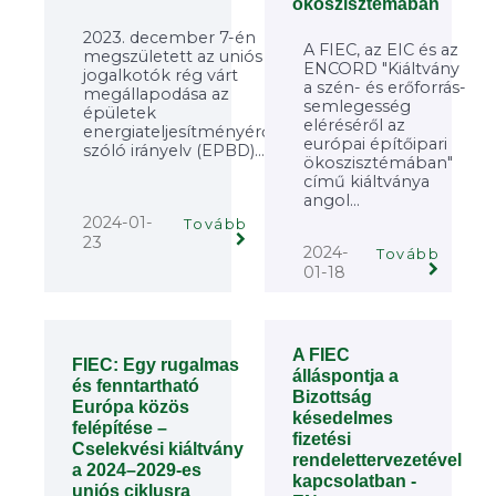
ökoszisztémában
2023. december 7-én
A FIEC, az EIC és az
megszületett az uniós
ENCORD "Kiáltvány
jogalkotók rég várt
a szén- és erőforrás-
megállapodása az
semlegesség
épületek
eléréséről az
energiateljesítményéről
európai építőipari
szóló irányelv (EPBD)...
ökoszisztémában"
című kiáltványa
angol...
2024-01-
Tovább
23
2024-
Tovább
01-18
A FIEC
FIEC: Egy rugalmas
álláspontja a
és fenntartható
Bizottság
Európa közös
késedelmes
felépítése –
fizetési
Cselekvési kiáltvány
rendelettervezetével
a 2024–2029-es
kapcsolatban -
uniós ciklusra