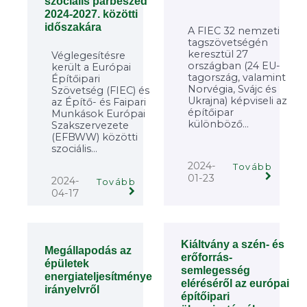
szociális párbeszéd
2024-2027. közötti
időszakára
A FIEC 32 nemzeti
tagszövetségén
keresztül 27
Véglegesítésre
országban (24 EU-
került a Európai
tagország, valamint
Építőipari
Norvégia, Svájc és
Szövetség (FIEC) és
Ukrajna) képviseli az
az Építő- és Faipari
építőipar
Munkások Európai
különböző...
Szakszervezete
(EFBWW) közötti
szociális...
2024-
Tovább
01-23
2024-
Tovább
04-17
Kiáltvány a szén- és
Megállapodás az
erőforrás-
épületek
semlegesség
energiateljesítménye
eléréséről az európai
irányelvről
építőipari