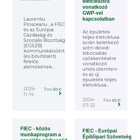
életciklusra
vonatkozó
GWP-vel
Laurentiu
kapcsolatban
Plosceanu , a FIEC
és az Európai
Az épületek
Gazdasági és
teljes életciklusa
Szociális Bizottság
során keletkező
(EGSZB)
szén-dioxid-
kommunikációért
kibocsátás
(és bővítésért)
csökkentésére
felelős
vonatkozó
alelnökének...
uniós ütemterv
és az új
épületek teljes
életciklusa...
2024-
Tovább
11-14
2024-
Tovább
07-22
FIEC - közös
FIEC - Európai
munkaprogram a
Építőipari Szövetség