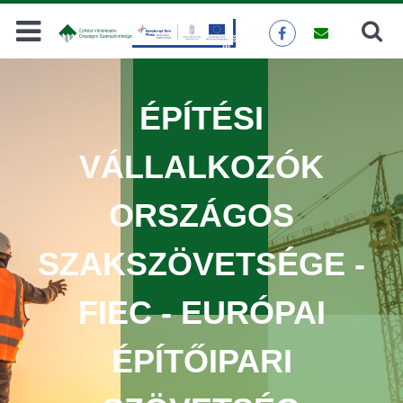
Keresés
KERESÉS
ÉPÍTÉSI
VÁLLALKOZÓK
ORSZÁGOS
SZAKSZÖVETSÉGE -
FIEC - EURÓPAI
ÉPÍTŐIPARI