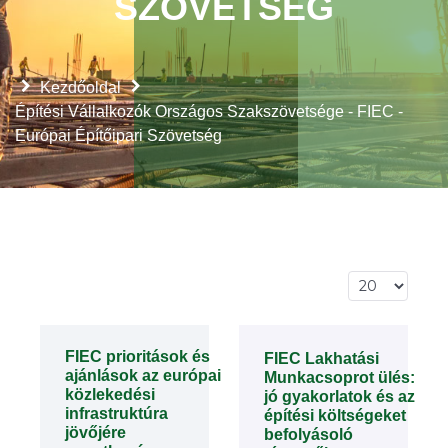
SZÖVETSÉG
Kezdőoldal
Építési Vállalkozók Országos Szakszövetsége - FIEC -
Európai Építőipari Szövetség
Tételek #
FIEC prioritások és
FIEC Lakhatási
ajánlások az európai
Munkacsoprot ülés:
közlekedési
jó gyakorlatok és az
infrastruktúra
építési költségeket
jövőjére
befolyásoló