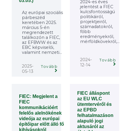
03.05.)
2024-es éves
jelentést a FIEC
kulcsfontosságú
Az európai szociális
politikáiról,
párbeszéd
projektjeiről,
keretében 2025.
számadatokról,
március 5-én
főbb
megrendezett
eredményekről,
találkozón a FIEC,
mérföldkövekről,...
az EFBWW és az
EBC képviselői,
valamint nemzeti...
2024-
Tovább
12-14
2025-
Tovább
05-13
FIEC álláspont
FIEC: Megjelent a
az EU WLC
FIEC
ütemtervéről és
kommunikációért
az EPBD
felelős alelnökének
felhatalmazáson
videója az európai
alapuló jogi
építőipar előtt álló fő
aktusáról az
kihívásokról