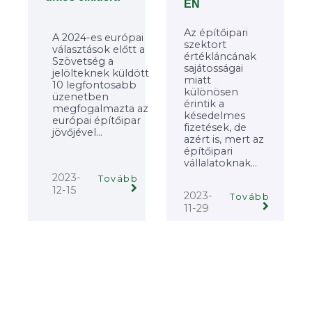
EN
Az építőipari
A 2024-es európai
szektort
választások előtt a
értékláncának
Szövetség a
sajátosságai
jelölteknek küldött
miatt
10 legfontosabb
különösen
üzenetben
érintik a
megfogalmazta az
késedelmes
európai építőipar
fizetések, de
jövőjével...
azért is, mert az
építőipari
vállalatoknak...
2023-
Tovább
12-15
2023-
Tovább
11-29