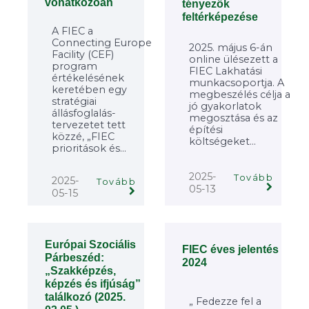
vonatkozóan
tényezők
feltérképezése
A FIEC a
Connecting Europe
2025. május 6-án
Facility (CEF)
online ülésezett a
program
FIEC Lakhatási
értékelésének
munkacsoportja. A
keretében egy
megbeszélés célja a
stratégiai
jó gyakorlatok
állásfoglalás-
megosztása és az
tervezetet tett
építési
közzé, „FIEC
költségeket...
prioritások és...
2025-
Tovább
2025-
Tovább
05-13
05-15
Európai Szociális
FIEC éves jelentés
Párbeszéd:
2024
„Szakképzés,
képzés és ifjúság”
találkozó (2025.
„ Fedezze fel a