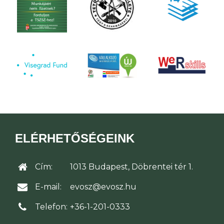
ELÉRHETŐSÉGEINK
Cím:
1013 Budapest, Döbrentei tér 1.
E-mail:
evosz@evosz.hu
Telefon:
+36-1-201-0333