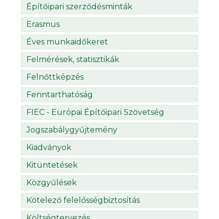
Építőipari szerződésminták
Erasmus
Éves munkaidőkeret
Felmérések, statisztikák
Felnőttképzés
Fenntarthatóság
FIEC - Európai Építőipari Szövetség
Jogszabálygyűjtemény
Kiadványok
Kitüntetések
Közgyűlések
Kötelező felelősségbiztosítás
Költségtervezés