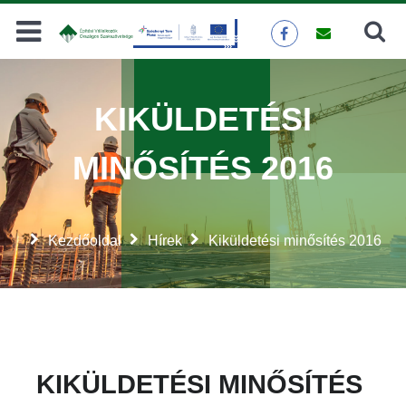
Keresés
KERESÉS
KIKÜLDETÉSI
MINŐSÍTÉS 2016
Kezdőoldal
Hírek
Kiküldetési minősítés 2016
KIKÜLDETÉSI MINŐSÍTÉS