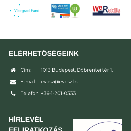
ELÉRHETŐSÉGEINK
Cím:
1013 Budapest, Döbrentei tér 1.
E-mail:
evosz@evosz.hu
Telefon:
+36-1-201-0333
HÍRLEVÉL
FELIRATKOZÁS