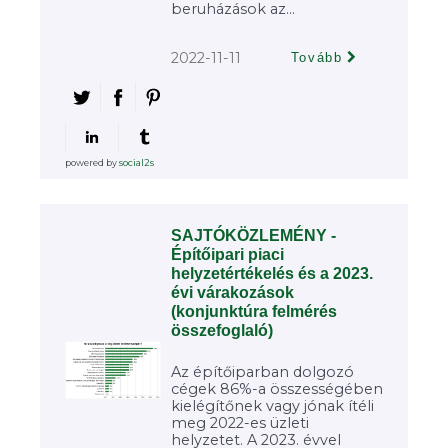
beruházások az...
2022-11-11
Tovább
powered by
social2s
SAJTÓKÖZLEMÉNY -
Építőipari piaci
helyzetértékelés és a 2023.
évi várakozások
(konjunktúra felmérés
összefoglaló)
Az építőiparban dolgozó
cégek 86%-a összességében
kielégítőnek vagy jónak ítéli
meg 2022-es üzleti
helyzetet. A 2023. évvel