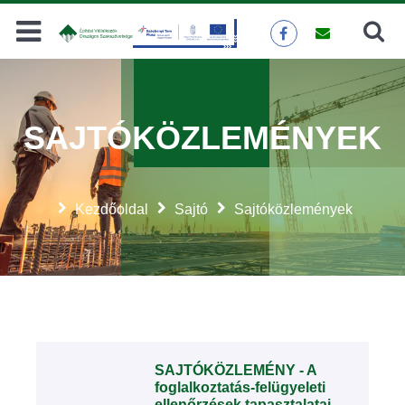
Keresés
KERESÉS
SAJTÓKÖZLEMÉNYEK
Kezdőoldal
Sajtó
Sajtóközlemények
SAJTÓKÖZLEMÉNY - A
foglalkoztatás-felügyeleti
ellenőrzések tapasztalatai