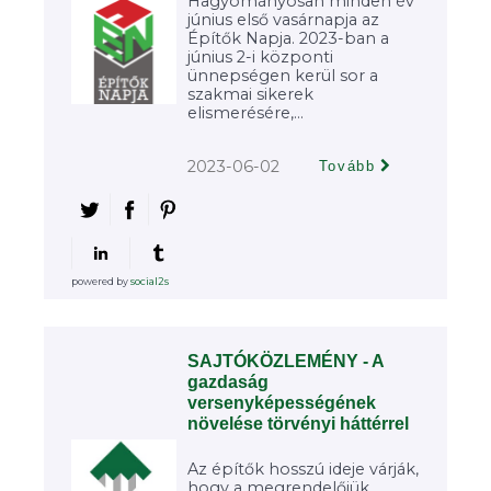
Hagyományosan minden év
június első vasárnapja az
Építők Napja. 2023-ban a
június 2-i központi
ünnepségen kerül sor a
szakmai sikerek
elismerésére,...
2023-06-02
Tovább
powered by
social2s
SAJTÓKÖZLEMÉNY - A
gazdaság
versenyképességének
növelése törvényi háttérrel
Az építők hosszú ideje várják,
hogy a megrendelőjük