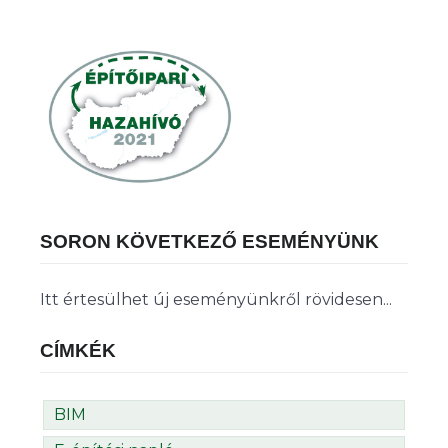
SORON KÖVETKEZŐ ESEMÉNYÜNK
Itt értesülhet új eseményünkről rövidesen...
CÍMKÉK
BIM