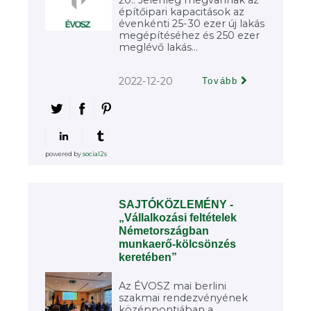
20.: Jelenleg megvannak az
építőipari kapacitások az
évenkénti 25-30 ezer új lakás
megépítéséhez és 250 ezer
meglévő lakás...
2022-12-20
Tovább
powered by
social2s
SAJTÓKÖZLEMÉNY -
„Vállalkozási feltételek
Németországban
munkaerő-kölcsönzés
keretében”
Az ÉVOSZ mai berlini
szakmai rendezvényének
középpontjában a