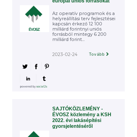
európai uniós forrásokat
Az operatív programok és a
helyreállítási terv fejlesztései
kapcsán érkező 12 100
milliárd forintnyi uniós
forrásból mintegy 6 200
milliárd forint...
2023-02-24
Tovább
powered by
social2s
SAJTÓKÖZLEMÉNY -
ÉVOSZ közlemény a KSH
2022. évi lakásépítési
gyorsjelentéséről