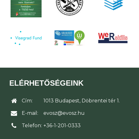
ELÉRHETŐSÉGEINK
Cím:
1013 Budapest, Döbrentei tér 1.
E-mail:
evosz@evosz.hu
Telefon:
+36-1-201-0333