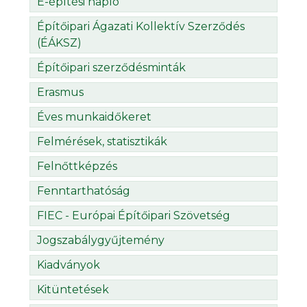
E-építési napló
Építőipari Ágazati Kollektív Szerződés
(ÉÁKSZ)
Építőipari szerződésminták
Erasmus
Éves munkaidőkeret
Felmérések, statisztikák
Felnőttképzés
Fenntarthatóság
FIEC - Európai Építőipari Szövetség
Jogszabálygyűjtemény
Kiadványok
Kitüntetések