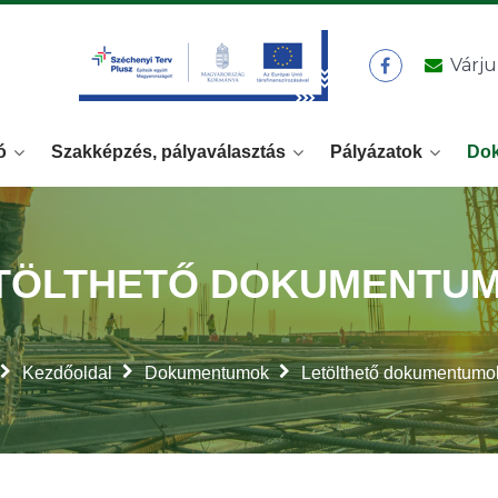
Várju
ó
Szakképzés, pályaválasztás
Pályázatok
Do
TÖLTHETŐ DOKUMENTU
Kezdőoldal
Dokumentumok
Letölthető dokumentumo