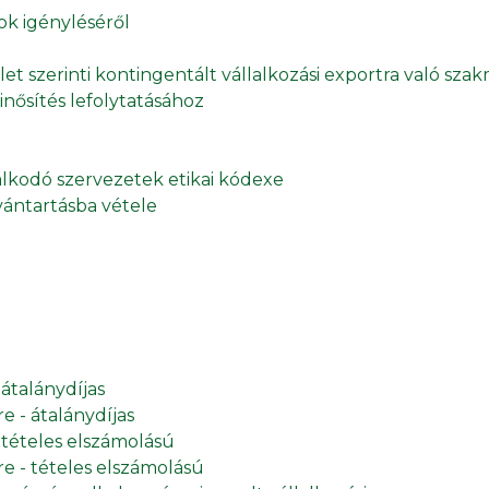
sok igényléséről
let szerinti kontingentált vállalkozási exportra való szak
inősítés lefolytatásához
álkodó szervezetek etikai kódexe
ántartásba vétele
 átalánydíjas
e - átalánydíjas
- tételes elszámolású
re - tételes elszámolású