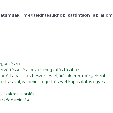
umúak, megtekintésükhöz kattintson az állom
megkötésére
szerződéskötéséhez és megvalósításához
ödő Tanács közbeszerzési eljárások eredményeként
sításával, valamint teljesítésével kapcsolatos egyes
- szakmai ajánlás
erződésminták