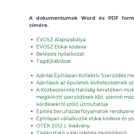
A dokumentumok Word és PDF formát
címére.
ÉVOSZ Alapszabálya
ÉVOSZ Etikai kódexe
Belépési nyilatkozat
Tagdíjtáblázat
Ajánlás Építőipari Kollektív Szerződés 
Ajánlások az épületek kivitelezésének 
A Közbeszerzési Hatóság keretében műk
megkötött szerződések Kbt. szerinti módo
kérdésekről szóló útmutatója
Építési beruházási folyamatok rendszere 
Építőipari vállalkozók etikai kódexe
és
sz
OTÉK 2012 c. kiadvány
Tájékoztató a kiküldetési minősítésről