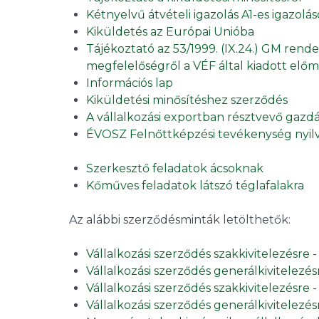
Kétnyelvű átvételi igazolás A1-es igazolá
Kiküldetés az Európai Unióba
Tájékoztató az 53/1999. (IX.24.) GM rende
megfelelőségről a VÉF által kiadott előm
Információs lap
Kiküldetési minősítéshez szerződés
A vállalkozási exportban résztvevő gazd
ÉVOSZ Felnőttképzési tevékenység nyilv
Szerkesztő feladatok ácsoknak
Kőműves feladatok látszó téglafalakra
Az alábbi szerződésminták letölthetők:
Vállalkozási szerződés szakkivitelezésre -
Vállalkozási szerződés generálkivitelezésr
Vállalkozási szerződés szakkivitelezésre 
Vállalkozási szerződés generálkivitelezés