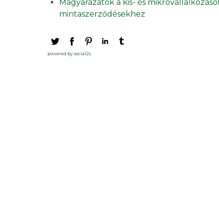
Magyarázatok a kis- és mikrovállalkozások
mintaszerződésekhez
powered by
social2s