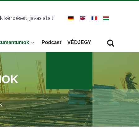
k kérdéseit, javaslatait
kumentumok
Podcast
VÉDJEGY
Keresés
KERESÉS
MOK
k