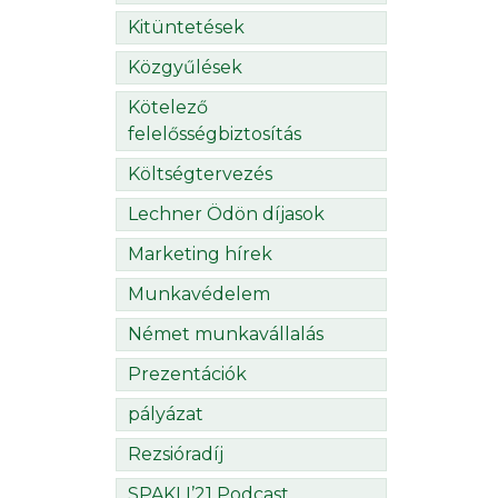
Kitüntetések
Közgyűlések
Kötelező
felelősségbiztosítás
Költségtervezés
Lechner Ödön díjasok
Marketing hírek
Munkavédelem
Német munkavállalás
Prezentációk
pályázat
Rezsióradíj
SPAKLI’21 Podcast