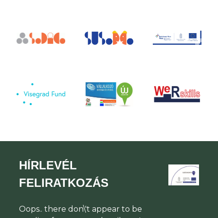
HÍRLEVÉL
FELIRATKOZÁS
Oops.. there don\'t appear to be