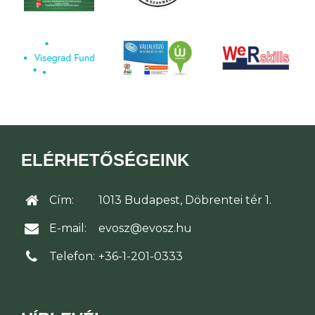
ELÉRHETŐSÉGEINK
Cím:
1013 Budapest, Döbrentei tér 1.
E-mail:
evosz@evosz.hu
Telefon:
+36-1-201-0333