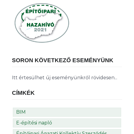
SORON KÖVETKEZŐ ESEMÉNYÜNK
Itt értesülhet új eseményünkről rövidesen...
CÍMKÉK
BIM
E-építési napló
Építőipari Ágazati Kollektív Szerződés