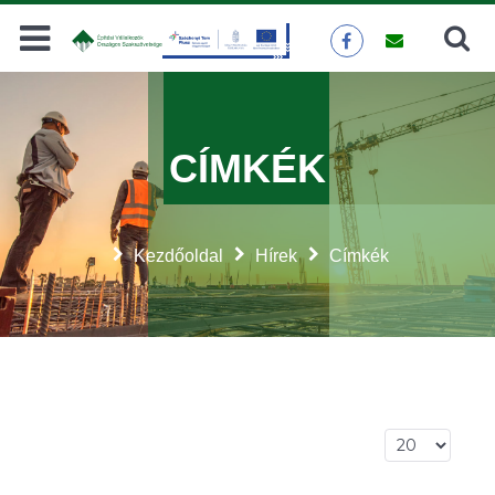
Keresés
KERESÉS
CÍMKÉK
Kezdőoldal
Hírek
Címkék
Tételek #