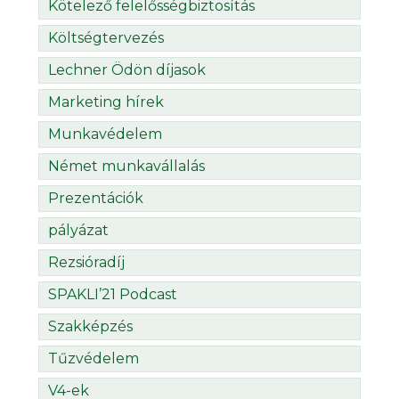
Kötelező felelősségbiztosítás
Költségtervezés
Lechner Ödön díjasok
Marketing hírek
Munkavédelem
Német munkavállalás
Prezentációk
pályázat
Rezsióradíj
SPAKLI’21 Podcast
Szakképzés
Tűzvédelem
V4-ek