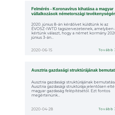
Felmérés - Koronavírus kihatása a magyar
vállalkozások németországi tevékenységé
2020. június 8-án kérdőívet küldtünk ki az
ÉVOSZ-IWTD tagszervezeteinek, amelyben 
kértünk választ, hogy a német kormány 202
június 3-án...
2020-06-15
Tovább
Ausztria gazdasági struktúrájának bemuta
Ausztria gazdasági struktúrájának bemutatás
Ausztria gazdasági struktúrája jelentősen elté
magyar gazdaság felépítésétől. Ezt fontos
megértenünk...
2020-04-28
Tovább