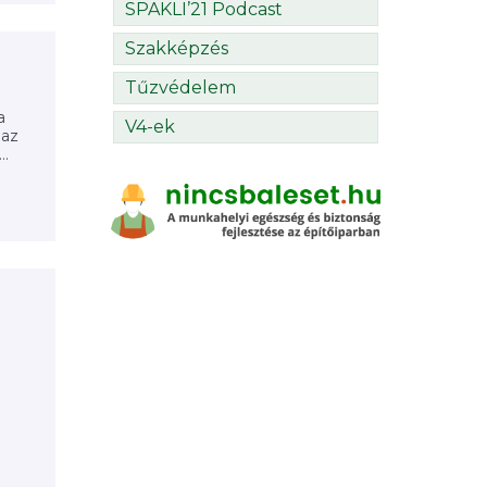
SPAKLI’21 Podcast
Szakképzés
Tűzvédelem
a
V4-ek
 az
..