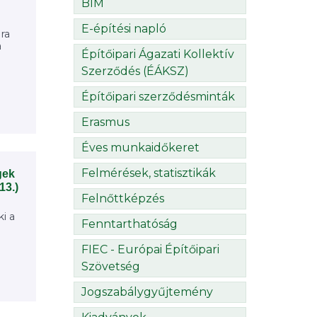
BIM
E-építési napló
ra
a
Építőipari Ágazati Kollektív
Szerződés (ÉÁKSZ)
Építőipari szerződésminták
Erasmus
Éves munkaidőkeret
Felmérések, statisztikák
gek
13.)
Felnőttképzés
i a
Fenntarthatóság
FIEC - Európai Építőipari
Szövetség
Jogszabálygyűjtemény