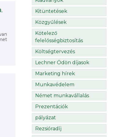
Kiadványok
0.
Kitüntetések
Közgyűlések
Kötelező
 van
met
felelősségbiztosítás
Költségtervezés
Lechner Ödön díjasok
Marketing hírek
Munkavédelem
Német munkavállalás
Prezentációk
pályázat
Rezsióradíj