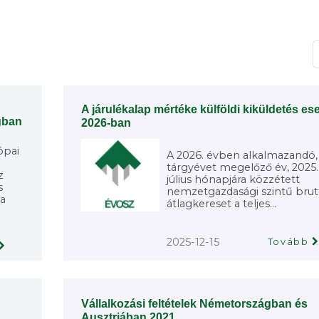
T
A járulékalap mértéke külföldi kiküldetés es
gban
2026-ban
ópai
A 2026. évben alkalmazandó,
tárgyévet megelőző év, 2025.
z
július hónapjára közzétett
s
nemzetgazdasági szintű brut
 a
átlagkereset a teljes...
2025-12-15
Tovább
Vállalkozási feltételek Németországban és
Ausztriában 2021