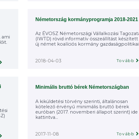
Németország kormányprogramja 2018-2021
Az ÉVOSZ Németországi Vállalkozási Tagozat
, ami
(IWTD) rövid informatív összeállítást készített
őit.
új német koalíciós kormány gazdaságpolitikai.
2018-04-03
Tovább
i
Minimális bruttó bérek Németországban
A kiküldetési törvény szerinti, általánosan
kötelező érvényű minimális bruttó bérek
ési
euróban (2017. novemberi állapot szerint) ide
SZ)
kattintva...
2017-11-08
Tovább