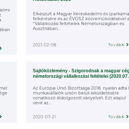
delmi
Elkészült a Magyar Kereskedelmi és Iparkama
z
felkérésére és az ÉVOSZ közreműködésével 
a
”Vállalkozási feltételek Németországban és
Ausztriában...
iában
2021-02-08
Tovább
Sajtóközlemény - Szigorodnak a magyar cé
németországi vállalkozási feltételei (2020.07.
mmel
Az Európai Unió Bizottsága 2018. nyarán adta k
sége
munkavállalók unión belüli kiküldetésére
vonatkozó átdolgozott irányelvét. Ezt alapul
véve az...
2020-07-21
Tovább