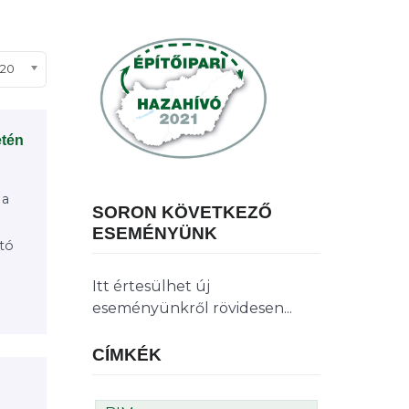
ételek #
20
etén
 a
SORON KÖVETKEZŐ
ESEMÉNYÜNK
tó
Itt értesülhet új
eseményünkről rövidesen...
CÍMKÉK