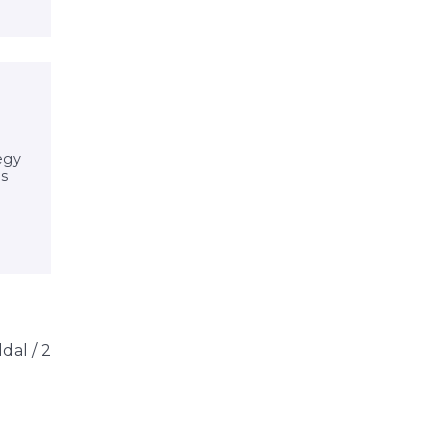
egy
ás
oldal / 2