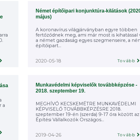
Német építőipari konjunktúra-kilátások (202
re
május)
A koronavírus világjárványban egyre többen
arra
fertőződnek meg, ami már most is kihatással
0.
a német gazdaság egyes szegmenseire, a né
építőipart...
2020-05-18
Tovább
Munkavédelmi képviselők továbbképzése -
tása
2018. szeptember 19.
a
MEGHÍVÓ KECSKEMÉTRE MUNKAVÉDELMI
r a
KÉPVISELŐ TOVÁBBKÉPZÉSRE 2018.
szeptember 19-én (szerda) 9-17 óra között az
Építési Vállalkozók Országos...
2019-04-26
Tovább