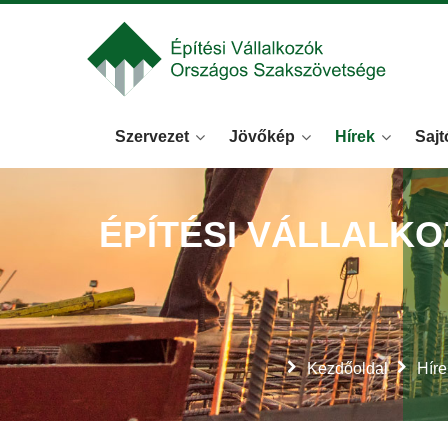
Szervezet
Jövőkép
Hírek
Sajt
ÉPÍTÉSI VÁLLALK
Kezdőoldal
Híre