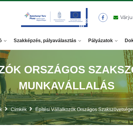
Várju
ó
Szakképzés, pályaválasztás
Pályázatok
Do
OZÓK ORSZÁGOS SZAKSZ
MUNKAVÁLLALÁS
k
Címkék
Építési Vállalkozók Országos Szakszövetsége