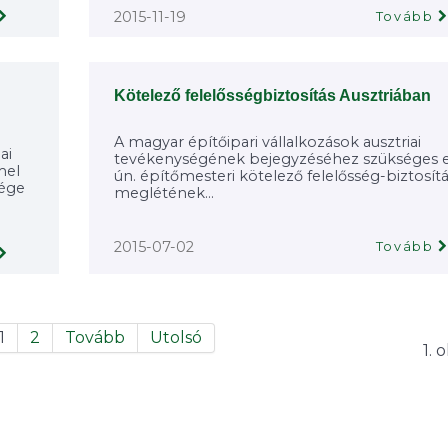
2015-11-19
Tovább
Kötelező felelősségbiztosítás Ausztriában
A magyar építőipari vállalkozások ausztriai
ai
tevékenységének bejegyzéséhez szükséges 
mel
ún. építőmesteri kötelező felelősség-biztosít
sége
meglétének...
2015-07-02
Tovább
1
2
Tovább
Utolsó
1. 