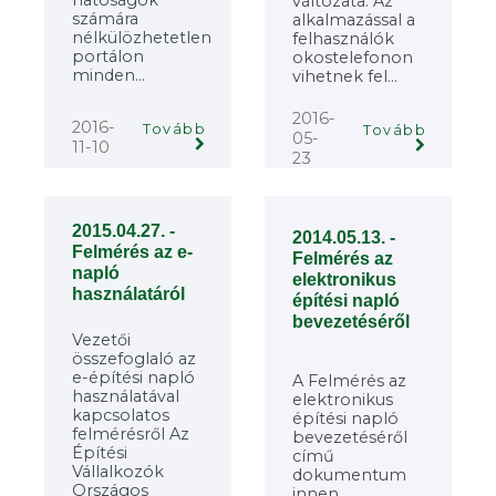
változata. Az
számára
alkalmazással a
nélkülözhetetlen
felhasználók
portálon
okostelefonon
minden...
vihetnek fel...
2016-
2016-
Tovább
Tovább
05-
11-10
23
2015.04.27. -
2014.05.13. -
Felmérés az e-
Felmérés az
napló
elektronikus
használatáról
építési napló
bevezetéséről
Vezetői
összefoglaló az
e-építési napló
A Felmérés az
használatával
elektronikus
kapcsolatos
építési napló
felmérésről Az
bevezetéséről
Építési
című
Vállalkozók
dokumentum
Országos
innen