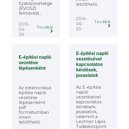
Szakszövetsége
letölthető.
(ÉVOSZ)
felmérést...
2014-
Tovább
06-
2015-
Tovább
20
04-
29
E-építési napló
E-építési napló
vezetésével
vezetése
kapcsolatos
lépésenként
kérdések,
javaslatok
Az E-építési
Az elektronikus
napló
építési napló
vezetésével
vezetése
kapcsolatos
lépésenként
kérdések,
pdf
javaslatok,
formátumban
valamint a
innen
Lechner Lajos
letölthető.
Tudásközpont