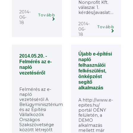
Nonprofit Kft.
válaszai: 1.
2014-
kérdés/javaslat:...
Tovább
06-
18
2014-
Tovább
06-
18
Újabb e-építési
2014.05.20. -
napló
Felmérés az e-
felhasználói
napló
felkészülést,
vezetéséről
önképzést
segítő
alkalmazás
Felmérés az e-
napló
vezetéséről A
A http://www.e-
Belügyminisztérium
epites.hu/
és az Építési
portál OÉNY
Vállalkozók
felületén, a
Országos
DEMO
Szakszövetsége
alkalmazás
között létrejött
mellett már