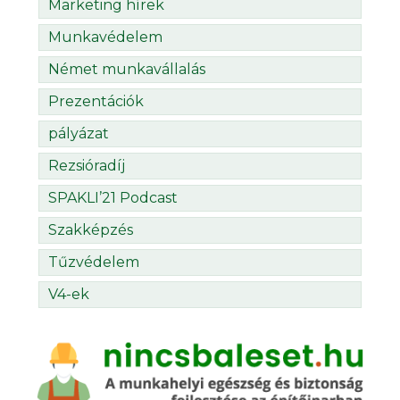
Marketing hírek
Munkavédelem
Német munkavállalás
Prezentációk
pályázat
Rezsióradíj
SPAKLI’21 Podcast
Szakképzés
Tűzvédelem
V4-ek