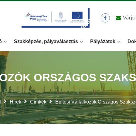
Várju
ó
Szakképzés, pályaválasztás
Pályázatok
Do
KOZÓK ORSZÁGOS SZAKS
l
Hírek
Címkék
Építési Vállalkozók Országos Szaksz