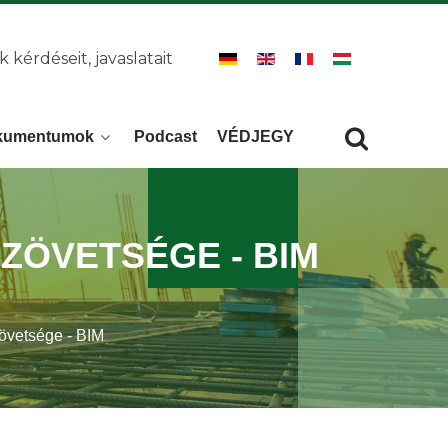
k kérdéseit, javaslatait
kumentumok
Podcast
VÉDJEGY
Keresés
KERESÉS
ZÖVETSÉGE - BIM
övetsége - BIM