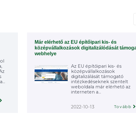
T
Már elérhető az EU építőipari kis- és
középvállalkozások digitalizálódását támog
webhelye
ol
,
Az EU építőipari kis- és
 Az
középvállalkozások
s
digitalizálását támogató
...
intézkedéseknek szentelt
weboldala már elérhető az
interneten a...
2022-10-13
Tovább