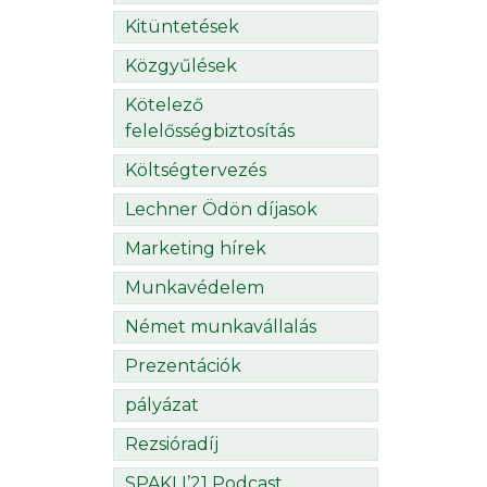
Kitüntetések
Közgyűlések
Kötelező
felelősségbiztosítás
Költségtervezés
Lechner Ödön díjasok
Marketing hírek
Munkavédelem
Német munkavállalás
Prezentációk
pályázat
Rezsióradíj
SPAKLI’21 Podcast