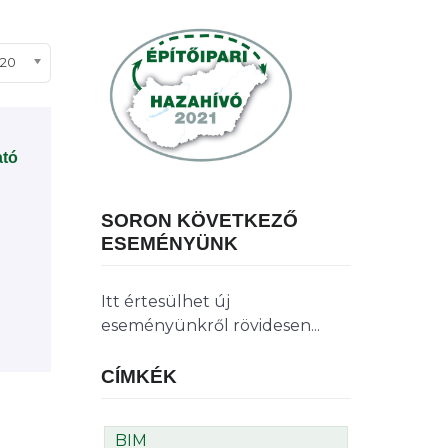
ételek #
20
ató
SORON KÖVETKEZŐ
ESEMÉNYÜNK
Itt értesülhet új
eseményünkről rövidesen...
CÍMKÉK
BIM