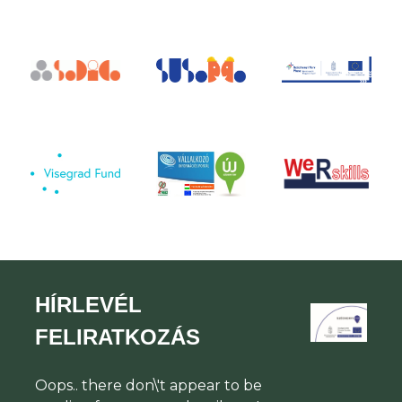
HÍRLEVÉL
FELIRATKOZÁS
Oops.. there don\'t appear to be